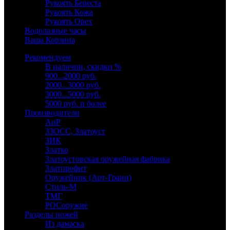
Рукоять Береста
Рукоять Кожа
Рукоять Орех
Водолазные часы
Ваша Корзина
Рекомендуем
В наличии, скидки %
900...2000 руб.
2000...3000 руб.
3000...5000 руб.
5000 руб. и более
Производители
АиР
ЗЗОСС, Златоуст
ЗИК
Златко
Златоустовская оружейная фабрика
Златпрофит
Оружейник (Арт-Грани)
Стиль-М
ТМГ
РОСоружие
Разделы ножей
Из дамаска