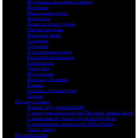
Из дамаска атмосферостойкого
Кухонные
Метательные ножи
Недорогие
Ножи из литого булата
Охотничьи ножи
Рыбацкие ножи
Складные
Топорики
Туристические ножи
Цельнометаллические
Тактические
Для рубки
Подарочные
Коробки для ножей
Клинки
Снятые с производства
Ножны
По типу клинка
Прямой обух (normal-blade)
С вогнутым скосом обуха (Clip-point, финка, Боуи)
С завышенной линией обуха Trailing-Point
С понижением линии обуха (Drop-Point)
Танто (Tanto)
По материалам