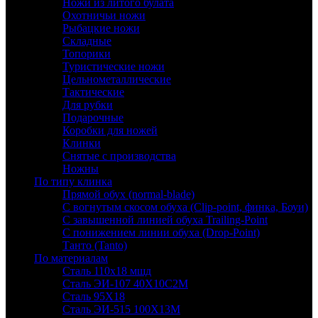
Ножи из литого булата
Охотничьи ножи
Рыбацкие ножи
Складные
Топорики
Туристические ножи
Цельнометаллические
Тактические
Для рубки
Подарочные
Коробки для ножей
Клинки
Снятые с производства
Ножны
По типу клинка
Прямой обух (normal-blade)
С вогнутым скосом обуха (Clip-point, финка, Боуи)
С завышенной линией обуха Trailing-Point
С понижением линии обуха (Drop-Point)
Танто (Tanto)
По материалам
Сталь 110х18 мшд
Сталь ЭИ-107 40Х10С2М
Сталь 95Х18
Сталь ЭИ-515 100Х13М