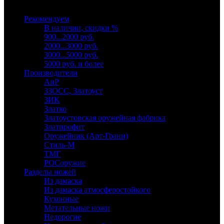
Выберите категорию
Рекомендуем
В наличии, скидки %
900...2000 руб.
2000...3000 руб.
3000...5000 руб.
5000 руб. и более
Производители
АиР
ЗЗОСС, Златоуст
ЗИК
Златко
Златоустовская оружейная фабрика
Златпрофит
Оружейник (Арт-Грани)
Стиль-М
ТМГ
РОСоружие
Разделы ножей
Из дамаска
Из дамаска атмосферостойкого
Кухонные
Метательные ножи
Недорогие