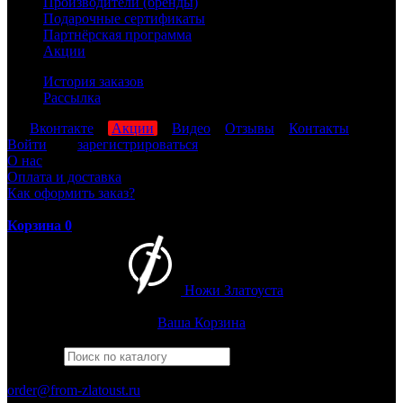
Производители (бренды)
Подарочные сертификаты
Партнёрская программа
Акции
История заказов
Рассылка
мы
Вконтакте
,
Акции
,
Видео
,
Отзывы
,
Контакты
Войти
или
зарегистрироваться
О нас
Оплата и доставка
Как оформить заказ?
Корзина
0
Ножи Златоуста
Интернет-магазин
Златоустовских ножей
Ваша Корзина
Найти
Например,
ицыл
ПН-ПТ: 8:00-17:00 (МСК)
order@from-zlatoust.ru