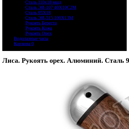
Сталь 110х18 мшд
Сталь ЭИ-107 40Х10С2М
Сталь 95Х18
Сталь ЭИ-515 100Х13М
Рукоять Береста
Рукоять Кожа
Рукоять Орех
Водолазные часы
Корзина
0
Лиса. Рукоять орех. Алюминий. Сталь 