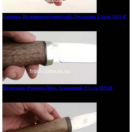
Снегирь. Цельнометаллический. Текстолит. Сталь AUS-8
Пилигрим. Рукоять Орех. Алюминий. Сталь 95Х18