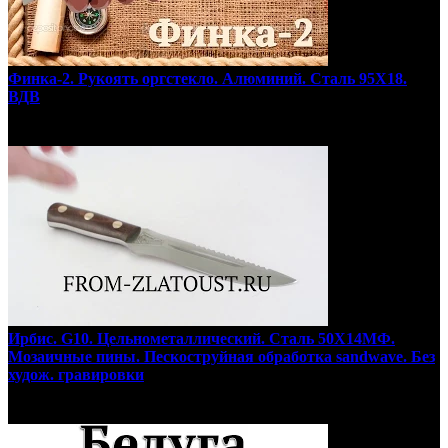
Финка-2. Рукоять оргстекло. Алюминий. Сталь 95Х18.
ВДВ
Ирбис. G10. Цельнометаллический. Сталь 50Х14МФ.
Мозаичные пины. Пескоструйная обработка sandwave. Без
худож. гравировки