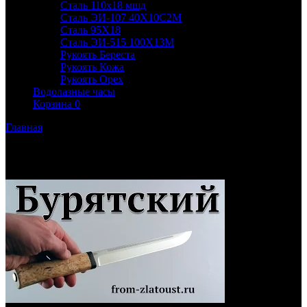
Сталь 110х18 мшд
Сталь ЭИ-107 40Х10С2М
Сталь 95Х18
Сталь ЭИ-515 100Х13М
Рукоять Береста
Рукоять Кожа
Рукоять Орех
Водолазные часы
Корзина
0
Главная
Видео ножей