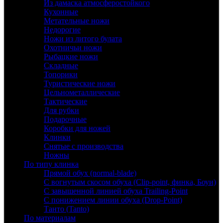
Из дамаска атмосферостойкого
Кухонные
Метательные ножи
Недорогие
Ножи из литого булата
Охотничьи ножи
Рыбацкие ножи
Складные
Топорики
Туристические ножи
Цельнометаллические
Тактические
Для рубки
Подарочные
Коробки для ножей
Клинки
Снятые с производства
Ножны
По типу клинка
Прямой обух (normal-blade)
С вогнутым скосом обуха (Clip-point, финка, Боуи)
С завышенной линией обуха Trailing-Point
С понижением линии обуха (Drop-Point)
Танто (Tanto)
По материалам