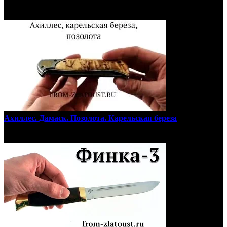
Ахиллес. Дамаск. Позолота. Карельская береза