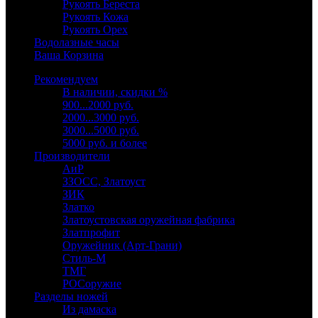
Рукоять Береста
Рукоять Кожа
Рукоять Орех
Водолазные часы
Ваша Корзина
Рекомендуем
В наличии, скидки %
900...2000 руб.
2000...3000 руб.
3000...5000 руб.
5000 руб. и более
Производители
АиР
ЗЗОСС, Златоуст
ЗИК
Златко
Златоустовская оружейная фабрика
Златпрофит
Оружейник (Арт-Грани)
Стиль-М
ТМГ
РОСоружие
Разделы ножей
Из дамаска