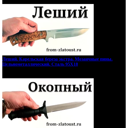
Леший. Карельская береза экстра. Мозаичные пины.
Цельнометаллический. Сталь 95Х18