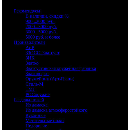
Выберите категорию
Рекомендуем
В наличии, скидки %
900...2000 руб.
2000...3000 руб.
3000...5000 руб.
5000 руб. и более
Производители
АиР
ЗЗОСС, Златоуст
ЗИК
Златко
Златоустовская оружейная фабрика
Златпрофит
Оружейник (Арт-Грани)
Стиль-М
ТМГ
РОСоружие
Разделы ножей
Из дамаска
Из дамаска атмосферостойкого
Кухонные
Метательные ножи
Недорогие