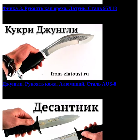
Финка-3. Рукоять кап ореха. Латунь. Сталь 95Х18
Джунгли. Рукоять кожа. Алюминий. Сталь AUS-8