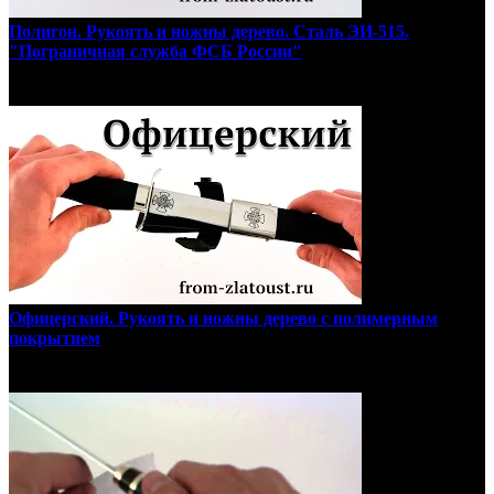
Полигон. Рукоять и ножны дерево. Сталь ЭИ-515.
"Пограничная служба ФСБ России"
Офицерский. Рукоять и ножны дерево с полимерным
покрытием