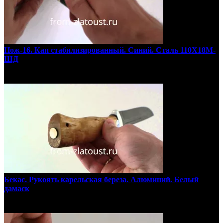
Нож-16. Кап стабилизированный. Синий. Сталь 110Х18М-
ШД
Бекас. Рукоять карельская береза. Алюминий. Белый
дамаск