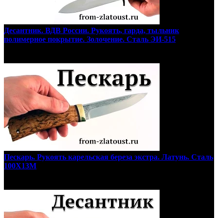
Десантник. ВДВ России. Рукоять, гарда, тыльник
полимерное покрытие. Золочение. Сталь ЭИ-515
Пескарь. Рукоять карельская береза экстра. Латунь. Сталь
100Х13М