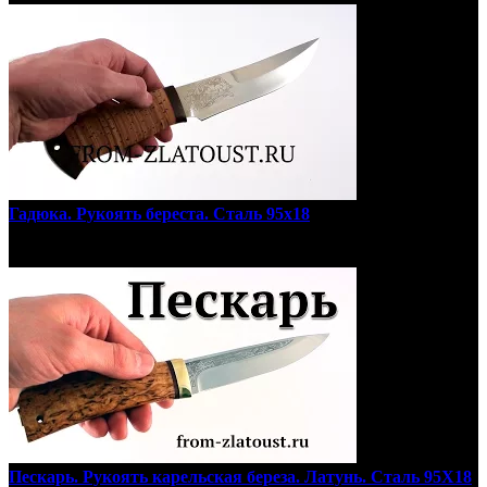
Гадюка. Рукоять береста. Сталь 95х18
Пескарь. Рукоять карельская береза. Латунь. Сталь 95Х18