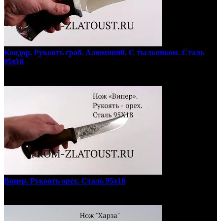
Кондор. Рукоять граб. Алюминий. С тыльником. Сталь
95х18
Випер. Рукоять орех. Сталь 95х18