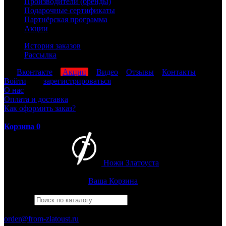
Производители (бренды)
Подарочные сертификаты
Партнёрская программа
Акции
История заказов
Рассылка
мы
Вконтакте
,
Акции
,
Видео
,
Отзывы
,
Контакты
Войти
или
зарегистрироваться
О нас
Оплата и доставка
Как оформить заказ?
Корзина
0
Ножи Златоуста
Интернет-магазин
Златоустовских ножей
Ваша Корзина
Найти
Например,
финка
ПН-ПТ: 8:00-17:00 (МСК)
order@from-zlatoust.ru