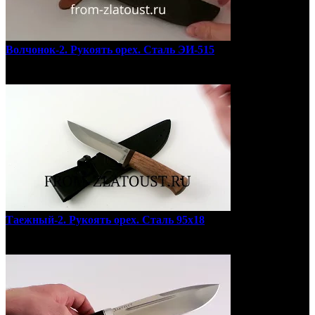
Волчонок-2. Рукоять орех. Сталь ЭИ-515
Таежный-2. Рукоять орех. Сталь 95х18