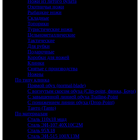
Ножи из литого булата
Охотничьи ножи
Рыбацкие ножи
Складные
Топорики
Туристические ножи
Цельнометаллические
Тактические
Для рубки
Подарочные
Коробки для ножей
Клинки
Снятые с производства
Ножны
По типу клинка
Прямой обух (normal-blade)
С вогнутым скосом обуха (Clip-point, финка, Боуи)
С завышенной линией обуха Trailing-Point
С понижением линии обуха (Drop-Point)
Танто (Tanto)
По материалам
Сталь 110х18 мшд
Сталь ЭИ-107 40Х10С2М
Сталь 95Х18
Сталь ЭИ-515 100Х13М