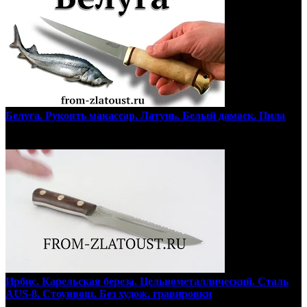
Белуга. Рукоять макассар. Латунь. Белый дамаск. Пила
Ирбис. Карельская береза. Цельнометаллический. Сталь
AUS-8. Стоунвош. Без худож. гравировки