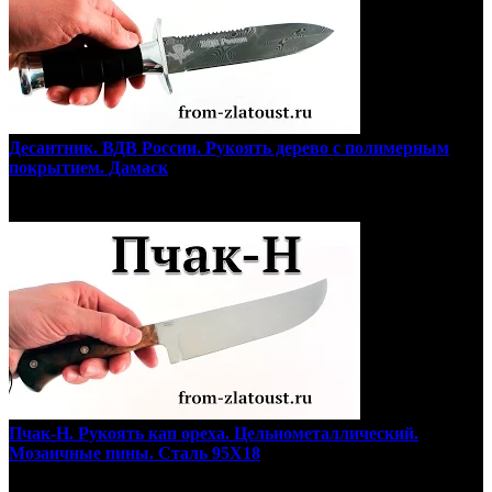
Десантник. ВДВ России. Рукоять дерево с полимерным
покрытием. Дамаск
Пчак-Н. Рукоять кап ореха. Цельнометаллический.
Мозаичные пины. Сталь 95Х18