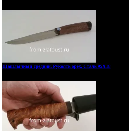
Шашлычный-средний. Рукоять орех. Сталь 95Х18