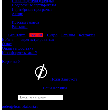
Производители (бренды)
Подарочные сертификаты
Партнёрская программа
Акции
История заказов
Рассылка
мы
Вконтакте
,
Акции
,
Видео
,
Отзывы
,
Контакты
Войти
или
зарегистрироваться
О нас
Оплата и доставка
Как оформить заказ?
Корзина
0
Ножи Златоуста
Интернет-магазин
Златоустовских ножей
Ваша Корзина
Найти
Например,
рысь
ПН-ПТ: 8:00-17:00 (МСК)
order@from-zlatoust.ru