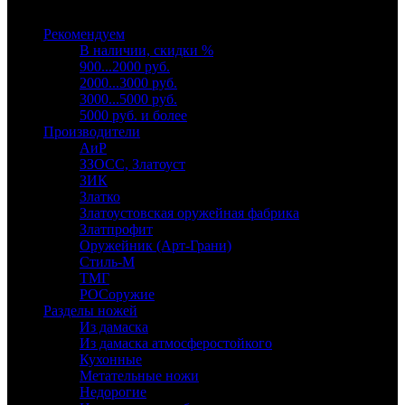
Выберите категорию
Рекомендуем
В наличии, скидки %
900...2000 руб.
2000...3000 руб.
3000...5000 руб.
5000 руб. и более
Производители
АиР
ЗЗОСС, Златоуст
ЗИК
Златко
Златоустовская оружейная фабрика
Златпрофит
Оружейник (Арт-Грани)
Стиль-М
ТМГ
РОСоружие
Разделы ножей
Из дамаска
Из дамаска атмосферостойкого
Кухонные
Метательные ножи
Недорогие