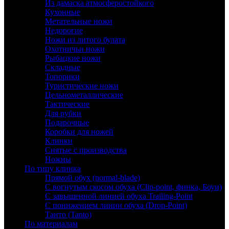
Из дамаска атмосферостойкого
Кухонные
Метательные ножи
Недорогие
Ножи из литого булата
Охотничьи ножи
Рыбацкие ножи
Складные
Топорики
Туристические ножи
Цельнометаллические
Тактические
Для рубки
Подарочные
Коробки для ножей
Клинки
Снятые с производства
Ножны
По типу клинка
Прямой обух (normal-blade)
С вогнутым скосом обуха (Clip-point, финка, Боуи)
С завышенной линией обуха Trailing-Point
С понижением линии обуха (Drop-Point)
Танто (Tanto)
По материалам