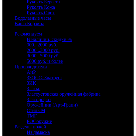
Рукоять Береста
Рукоять Кожа
Рукоять Орех
Водолазные часы
Ваша Корзина
Рекомендуем
В наличии, скидки %
900...2000 руб.
2000...3000 руб.
3000...5000 руб.
5000 руб. и более
Производители
АиР
ЗЗОСС, Златоуст
ЗИК
Златко
Златоустовская оружейная фабрика
Златпрофит
Оружейник (Арт-Грани)
Стиль-М
ТМГ
РОСоружие
Разделы ножей
Из дамаска