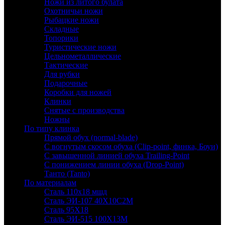
Ножи из литого булата
Охотничьи ножи
Рыбацкие ножи
Складные
Топорики
Туристические ножи
Цельнометаллические
Тактические
Для рубки
Подарочные
Коробки для ножей
Клинки
Снятые с производства
Ножны
По типу клинка
Прямой обух (normal-blade)
С вогнутым скосом обуха (Clip-point, финка, Боуи)
С завышенной линией обуха Trailing-Point
С понижением линии обуха (Drop-Point)
Танто (Tanto)
По материалам
Сталь 110х18 мшд
Сталь ЭИ-107 40Х10С2М
Сталь 95Х18
Сталь ЭИ-515 100Х13М