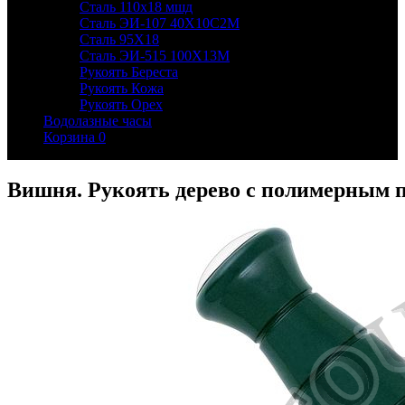
Сталь 110х18 мшд
Сталь ЭИ-107 40Х10С2М
Сталь 95Х18
Сталь ЭИ-515 100Х13М
Рукоять Береста
Рукоять Кожа
Рукоять Орех
Водолазные часы
Корзина
0
Вишня. Рукоять дерево с полимерным 