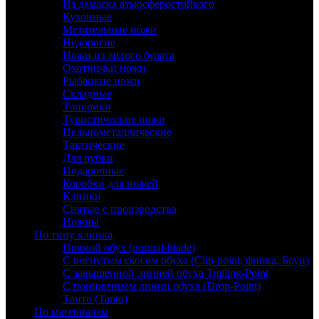
Из дамаска атмосферостойкого
Кухонные
Метательные ножи
Недорогие
Ножи из литого булата
Охотничьи ножи
Рыбацкие ножи
Складные
Топорики
Туристические ножи
Цельнометаллические
Тактические
Для рубки
Подарочные
Коробки для ножей
Клинки
Снятые с производства
Ножны
По типу клинка
Прямой обух (normal-blade)
С вогнутым скосом обуха (Clip-point, финка, Боуи)
С завышенной линией обуха Trailing-Point
С понижением линии обуха (Drop-Point)
Танто (Tanto)
По материалам