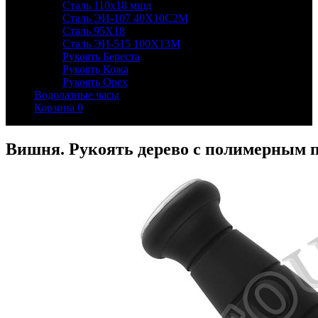
Сталь 110х18 мшд
Сталь ЭИ-107 40Х10С2М
Сталь 95Х18
Сталь ЭИ-515 100Х13М
Рукоять Береста
Рукоять Кожа
Рукоять Орех
Водолазные часы
Корзина
0
Вишня. Рукоять дерево с полимерным 