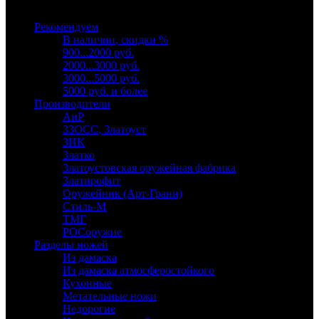
Выберите категорию
Рекомендуем
В наличии, скидки %
900...2000 руб.
2000...3000 руб.
3000...5000 руб.
5000 руб. и более
Производители
АиР
ЗЗОСС, Златоуст
ЗИК
Златко
Златоустовская оружейная фабрика
Златпрофит
Оружейник (Арт-Грани)
Стиль-М
ТМГ
РОСоружие
Разделы ножей
Из дамаска
Из дамаска атмосферостойкого
Кухонные
Метательные ножи
Недорогие