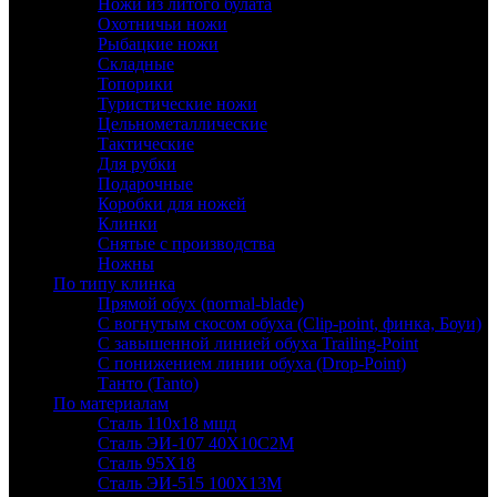
Ножи из литого булата
Охотничьи ножи
Рыбацкие ножи
Складные
Топорики
Туристические ножи
Цельнометаллические
Тактические
Для рубки
Подарочные
Коробки для ножей
Клинки
Снятые с производства
Ножны
По типу клинка
Прямой обух (normal-blade)
С вогнутым скосом обуха (Clip-point, финка, Боуи)
С завышенной линией обуха Trailing-Point
С понижением линии обуха (Drop-Point)
Танто (Tanto)
По материалам
Сталь 110х18 мшд
Сталь ЭИ-107 40Х10С2М
Сталь 95Х18
Сталь ЭИ-515 100Х13М