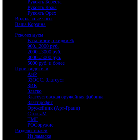
Рукоять Береста
Рукоять Кожа
Рукоять Орех
Водолазные часы
Ваша Корзина
Рекомендуем
В наличии, скидки %
900...2000 руб.
2000...3000 руб.
3000...5000 руб.
5000 руб. и более
Производители
АиР
ЗЗОСС, Златоуст
ЗИК
Златко
Златоустовская оружейная фабрика
Златпрофит
Оружейник (Арт-Грани)
Стиль-М
ТМГ
РОСоружие
Разделы ножей
Из дамаска