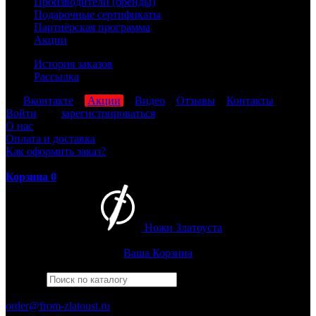
Производители (бренды)
Подарочные сертификаты
Партнёрская программа
Акции
История заказов
Рассылка
мы
Вконтакте
,
Акции
,
Видео
,
Отзывы
,
Контакты
Войти
или
зарегистрироваться
О нас
Оплата и доставка
Как оформить заказ?
Корзина
0
Ножи Златоуста
Интернет-магазин
Златоустовских ножей
Ваша Корзина
Найти
Например,
багира
ПН-ПТ: 8:00-17:00 (МСК)
order@from-zlatoust.ru