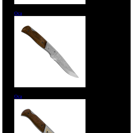
11850 руб.
Оса
Рукоять дамаск. Клинок дамаск
6050 руб.
Оса
Рукоять дерево. Сталь ЭИ-107