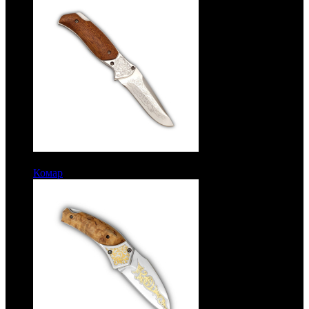
6050 руб.
Комар
Рукоять орех. Сталь ЭИ-107