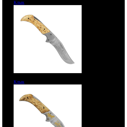
Клык
Рукоять карельская береза. Дамаск
6550 руб.
Клык
Рукоять карельская береза. Сталь ЭИ-107