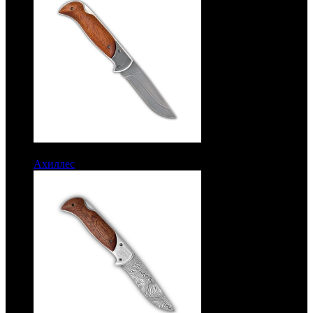
11050 руб.
Ахиллес
Рукоять орех и дамаск. Клинок дамаск