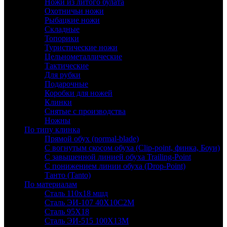
Ножи из литого булата
Охотничьи ножи
Рыбацкие ножи
Складные
Топорики
Туристические ножи
Цельнометаллические
Тактические
Для рубки
Подарочные
Коробки для ножей
Клинки
Снятые с производства
Ножны
По типу клинка
Прямой обух (normal-blade)
С вогнутым скосом обуха (Clip-point, финка, Боуи)
С завышенной линией обуха Trailing-Point
С понижением линии обуха (Drop-Point)
Танто (Tanto)
По материалам
Сталь 110х18 мшд
Сталь ЭИ-107 40Х10С2М
Сталь 95Х18
Сталь ЭИ-515 100Х13М