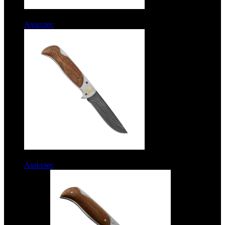
10650 руб.
Ахиллес
Рукоять дерево. Дамаск. Золочение клинка
10650 руб.
Ахиллес
Рукоять дерево. Дамаск. Позолота