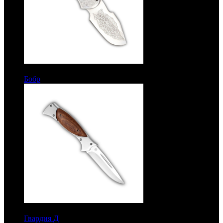
6250 руб.
Бобр
Рукоять орех. Сталь ЭИ-107
6550 руб.
Гвардия Д
Рукоять орех. Без гравировок. Сталь ЭИ-107