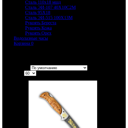
Сталь 110х18 мшд
Сталь ЭИ-107 40Х10С2М
Сталь 95Х18
Сталь ЭИ-515 100Х13М
Рукоять Береста
Рукоять Кожа
Рукоять Орех
Водолазные часы
Корзина
0
Складные ножи
Сортировка:
Показать: