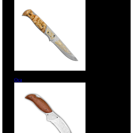
7150 руб.
Оса
Рукоять карельская береза. Сталь ЭИ-107. Позолота