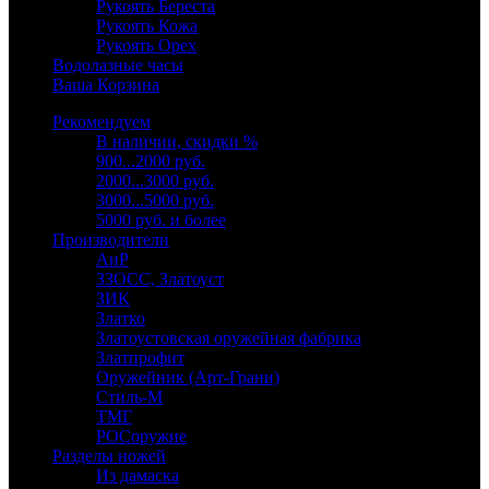
Рукоять Береста
Рукоять Кожа
Рукоять Орех
Водолазные часы
Ваша Корзина
Рекомендуем
В наличии, скидки %
900...2000 руб.
2000...3000 руб.
3000...5000 руб.
5000 руб. и более
Производители
АиР
ЗЗОСС, Златоуст
ЗИК
Златко
Златоустовская оружейная фабрика
Златпрофит
Оружейник (Арт-Грани)
Стиль-М
ТМГ
РОСоружие
Разделы ножей
Из дамаска