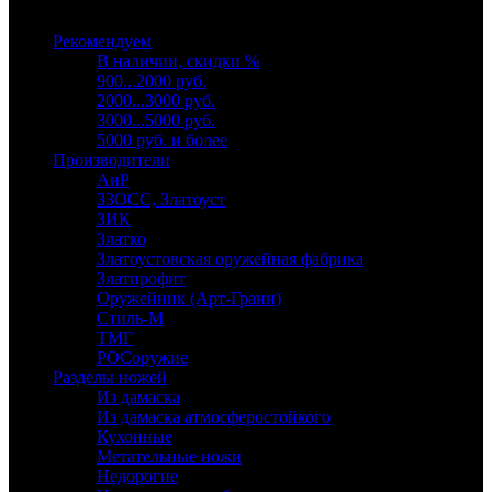
Выберите категорию
Рекомендуем
В наличии, скидки %
900...2000 руб.
2000...3000 руб.
3000...5000 руб.
5000 руб. и более
Производители
АиР
ЗЗОСС, Златоуст
ЗИК
Златко
Златоустовская оружейная фабрика
Златпрофит
Оружейник (Арт-Грани)
Стиль-М
ТМГ
РОСоружие
Разделы ножей
Из дамаска
Из дамаска атмосферостойкого
Кухонные
Метательные ножи
Недорогие