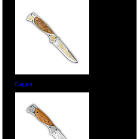
7350 руб.
Гвардия
Рукоять карельская береза. Золочение. Сталь
ЭИ-107