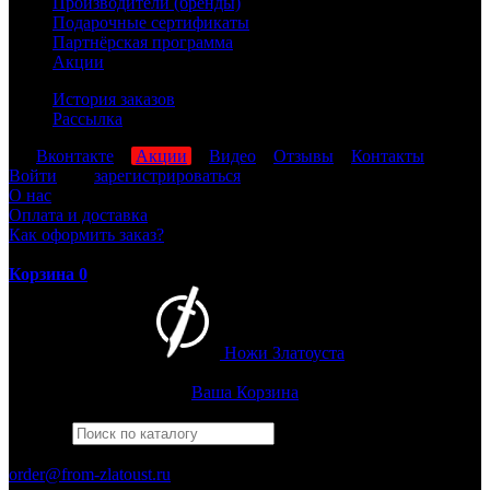
Производители (бренды)
Подарочные сертификаты
Партнёрская программа
Акции
История заказов
Рассылка
мы
Вконтакте
,
Акции
,
Видео
,
Отзывы
,
Контакты
Войти
или
зарегистрироваться
О нас
Оплата и доставка
Как оформить заказ?
Корзина
0
Ножи Златоуста
Интернет-магазин
Златоустовских ножей
Ваша Корзина
Найти
Например,
беркут
ПН-ПТ: 8:00-17:00 (МСК)
order@from-zlatoust.ru