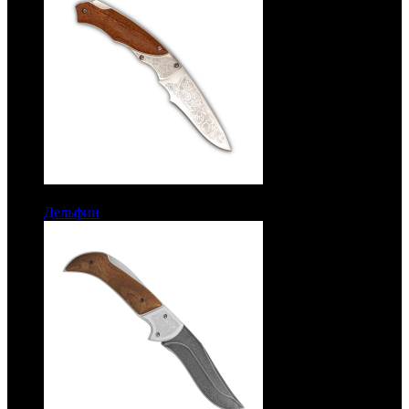
6050 руб.
Дельфин
Рукоять орех. Сталь ЭИ-107