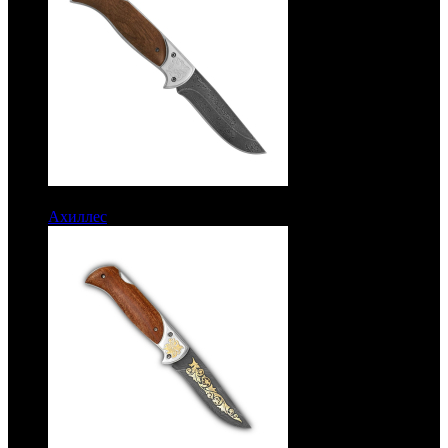
9850 руб.
Ахиллес
Рукоять дерево. Дамаск