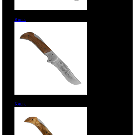
10250 руб.
Клык
Рукоять дерево. Дамаск
6250 руб.
Клык
Рукоять дерево. Сталь ЭИ-107