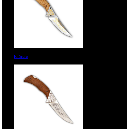
7350 руб.
Байрам
Рукоять карельская береза. Сталь ЭИ-107.
Золочение