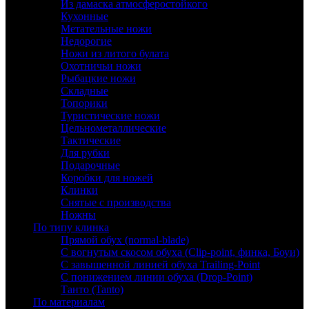
Из дамаска атмосферостойкого
Кухонные
Метательные ножи
Недорогие
Ножи из литого булата
Охотничьи ножи
Рыбацкие ножи
Складные
Топорики
Туристические ножи
Цельнометаллические
Тактические
Для рубки
Подарочные
Коробки для ножей
Клинки
Снятые с производства
Ножны
По типу клинка
Прямой обух (normal-blade)
С вогнутым скосом обуха (Clip-point, финка, Боуи)
С завышенной линией обуха Trailing-Point
С понижением линии обуха (Drop-Point)
Танто (Tanto)
По материалам