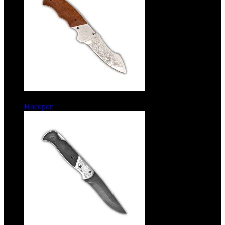
6650 руб.
Носорог
Рукоять орех. Сталь ЭИ-107