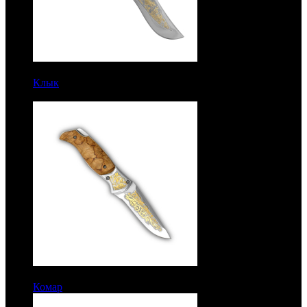
7350 руб.
Клык
Рукоять карельская береза. Сталь ЭИ-107.
Позолота
7150 руб.
Комар
Карельская береза. Золочение. Сталь ЭИ-107