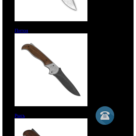
6950 руб.
Питон
Рукоять орех. Сталь ЭИ-107
10250 руб.
Рысь
Рукоять дерево. Дамаск