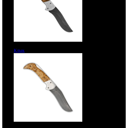
10550 руб.
Клык
Рукоять кап. Дамаск
10550 руб.