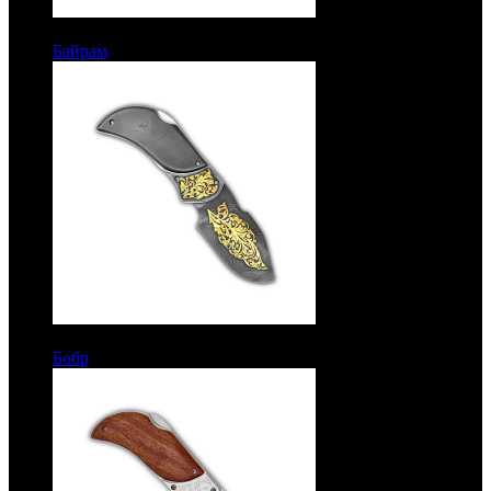
6250 руб.
Байрам
Рукоять орех. Сталь ЭИ-107
14350 руб.
Бобр
Дамаск. Золочение