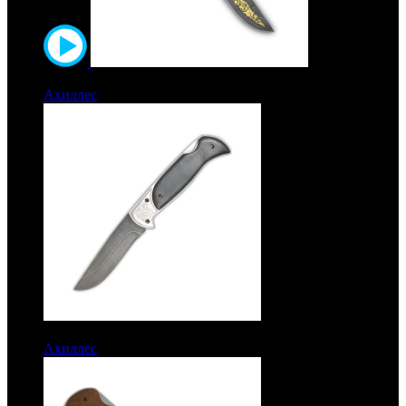
10950 руб.
Ахиллес
Дамаск. Позолота. Карельская береза
11650 руб.
Ахиллес
Рукоять дамаск. Клинок дамаск