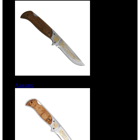
6650 руб.
Ахиллес
Рукоять дерево. Сталь ЭИ-107. Позолота