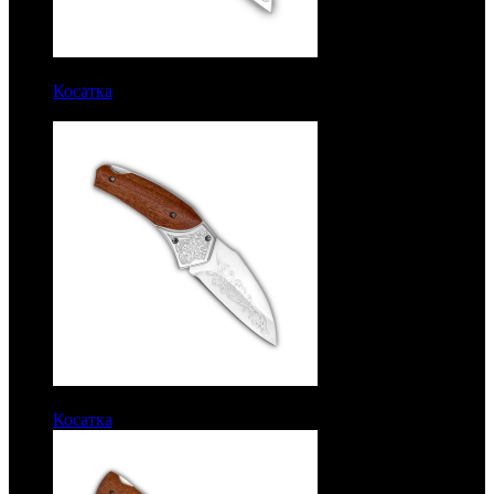
7350 руб.
Косатка
Рукоять карельская береза. Золочение. Сталь
ЭИ-107
6250 руб.
Косатка
Рукоять орех. Сталь ЭИ-107