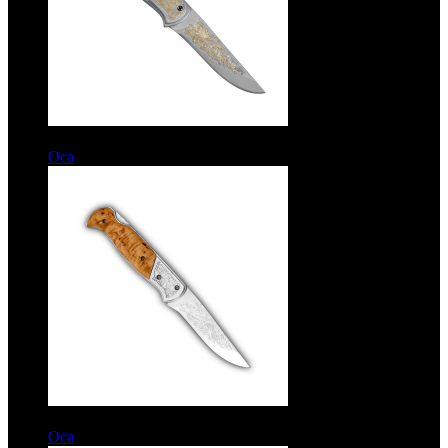
6850 руб.
Оса
Рукоять дерево. Сталь ЭИ-107. Позолота
6350 руб.
Оса
Рукоять карельская береза. Сталь ЭИ-107