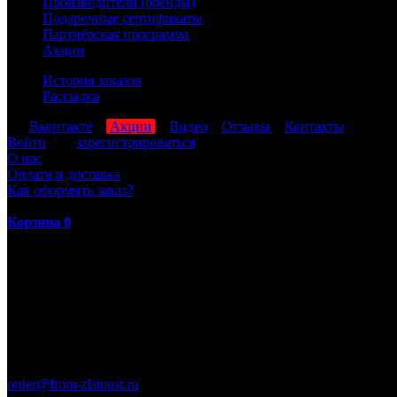
Производители (бренды)
Подарочные сертификаты
Партнёрская программа
Акции
История заказов
Рассылка
мы
Вконтакте
,
Акции
,
Видео
,
Отзывы
,
Контакты
Войти
или
зарегистрироваться
О нас
Оплата и доставка
Как оформить заказ?
Корзина
0
ПН-ПТ: 8:00-17:00 (МСК)
order@from-zlatoust.ru