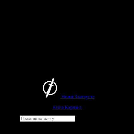
Ножи Златоуста
Интернет-магазин
Златоустовских ножей
Ваша Корзина
Найти
Например,
багира