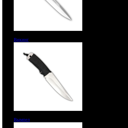
6380 руб.
Викинг
Метательный. Сталь 65Г
6910 руб.
Вымпел
Метательный. Сталь ЭИ-107. Обмотка