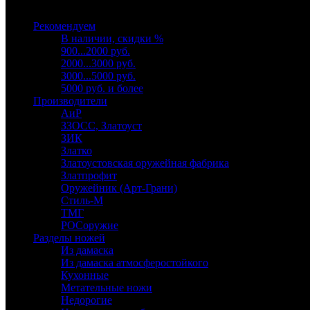
Выберите категорию
Рекомендуем
В наличии, скидки %
900...2000 руб.
2000...3000 руб.
3000...5000 руб.
5000 руб. и более
Производители
АиР
ЗЗОСС, Златоуст
ЗИК
Златко
Златоустовская оружейная фабрика
Златпрофит
Оружейник (Арт-Грани)
Стиль-М
ТМГ
РОСоружие
Разделы ножей
Из дамаска
Из дамаска атмосферостойкого
Кухонные
Метательные ножи
Недорогие