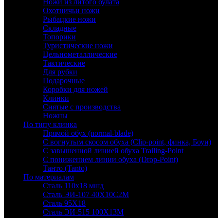
Ножи из литого булата
Охотничьи ножи
Рыбацкие ножи
Складные
Топорики
Туристические ножи
Цельнометаллические
Тактические
Для рубки
Подарочные
Коробки для ножей
Клинки
Снятые с производства
Ножны
По типу клинка
Прямой обух (normal-blade)
С вогнутым скосом обуха (Clip-point, финка, Боуи)
С завышенной линией обуха Trailing-Point
С понижением линии обуха (Drop-Point)
Танто (Tanto)
По материалам
Сталь 110х18 мшд
Сталь ЭИ-107 40Х10С2М
Сталь 95Х18
Сталь ЭИ-515 100Х13М