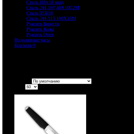
Сталь 110х18 мшд
Сталь ЭИ-107 40Х10С2М
Сталь 95Х18
Сталь ЭИ-515 100Х13М
Рукоять Береста
Рукоять Кожа
Рукоять Орех
Водолазные часы
Корзина
0
Метательные ножи
Купив метательный нож, Вы обеспечите себе с друзьями хорош
Сортировка:
Показать: