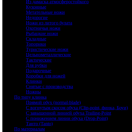
Из дамаска атмосферостойкого
Кухонные
Метательные ножи
Недорогие
Ножи из литого булата
Охотничьи ножи
Рыбацкие ножи
Складные
Топорики
Туристические ножи
Цельнометаллические
Тактические
Для рубки
Подарочные
Коробки для ножей
Клинки
Снятые с производства
Ножны
По типу клинка
Прямой обух (normal-blade)
С вогнутым скосом обуха (Clip-point, финка, Боуи)
С завышенной линией обуха Trailing-Point
С понижением линии обуха (Drop-Point)
Танто (Tanto)
По материалам