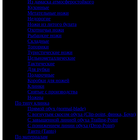
Из дамаска атмосферостойкого
Кухонные
Метательные ножи
Недорогие
Ножи из литого булата
Охотничьи ножи
Рыбацкие ножи
Складные
Топорики
Туристические ножи
Цельнометаллические
Тактические
Для рубки
Подарочные
Коробки для ножей
Клинки
Снятые с производства
Ножны
По типу клинка
Прямой обух (normal-blade)
С вогнутым скосом обуха (Clip-point, финка, Боуи)
С завышенной линией обуха Trailing-Point
С понижением линии обуха (Drop-Point)
Танто (Tanto)
По материалам