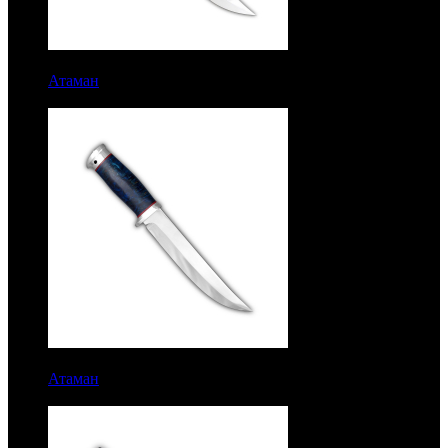
9867 руб.
Атаман
Рукоять кожа. Латунь. Сталь ЭИ-107.
Индивидуальная гравировка
9717 руб.
Атаман
Рукоять стабилизированный кап. Алюминий.
Сталь ЭИ-107. Без гравировки