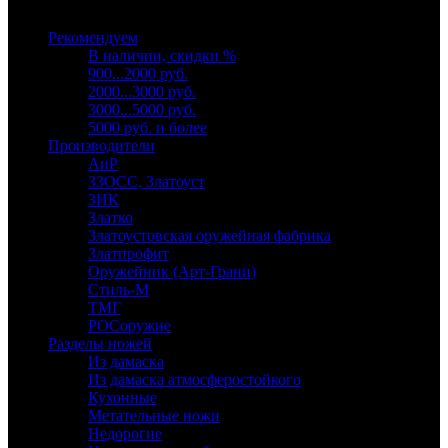
Выберите категорию
Рекомендуем
В наличии, скидки %
900...2000 руб.
2000...3000 руб.
3000...5000 руб.
5000 руб. и более
Производители
АиР
ЗЗОСС, Златоуст
ЗИК
Златко
Златоустовская оружейная фабрика
Златпрофит
Оружейник (Арт-Грани)
Стиль-М
ТМГ
РОСоружие
Разделы ножей
Из дамаска
Из дамаска атмосферостойкого
Кухонные
Метательные ножи
Недорогие