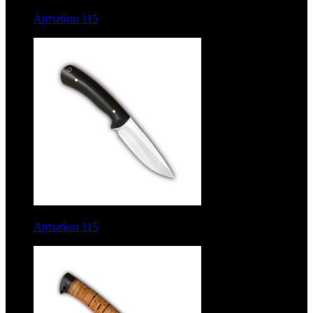
8300 руб.
Артыбаш 115
Цельнометаллический. Орех. Сталь
ЭИ-107
8500 руб.
Артыбаш 115
Цельнометаллический. Текстолит, фибра.
Насечка. Сталь 95Х18