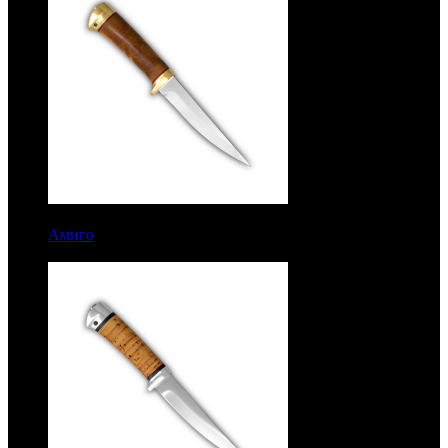
8736 руб.
Амиго
Рукоять березовый кап. Латунь. Сталь 95Х18. Без
гравировки