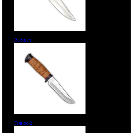
6910 руб.
Вымпел
Метательный. Сталь ЭИ-107. Обмотка
7367 руб.
Гелиос-2
Рукоять береста. Сталь ЭИ-107