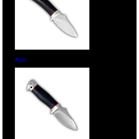
8043 руб.
Жало
Рукоять кожа. Алюминий. Без гравировки. Сталь
95Х18