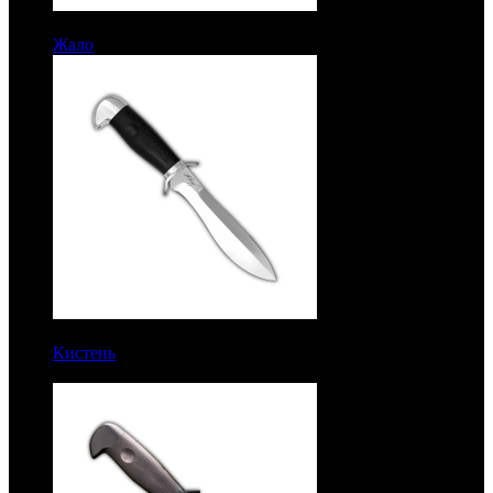
8043 руб.
Жало
Рукоять кожа. Алюминий. Сталь ЭИ-107
11900 руб.
Кистень
Рукоять граб. Алюминий. Разборный. Сталь
95Х18