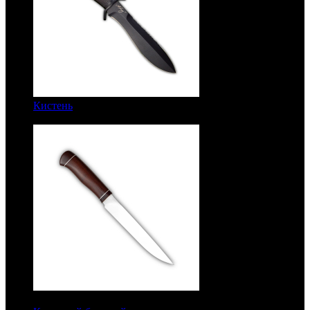
Кистень
Черное покрытие. Рукоять граб. Алюминий.
Разборный. Сталь ЭИ-107
7400 руб.