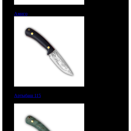
7386 руб.
Амиго
Рукоять орех. Сталь ЭИ-107. Без гравировки
9150 руб.
Артыбаш 115
Цельнометаллический. Граб. Насечка.
Сталь 95Х18. Гравировка