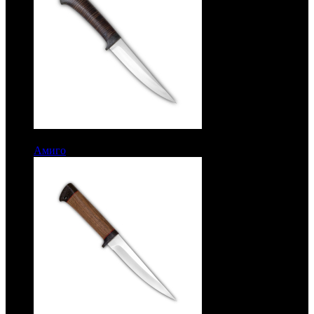
7386 руб.
Амиго
Рукоять кожа. Сталь ЭИ-107. Без гравировки