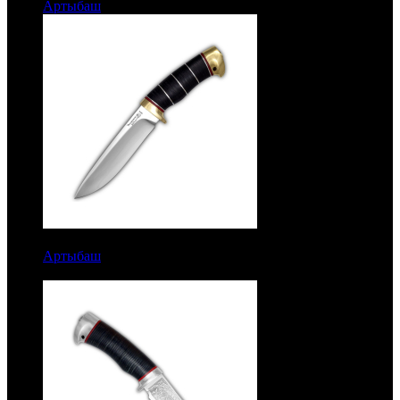
Артыбаш
Рукоять граб. Латунь. Дамаск
10417 руб.
Артыбаш
Рукоять кожа с алюминиевыми вставками.
Латунь. Сталь ЭИ-107. Без гравировки