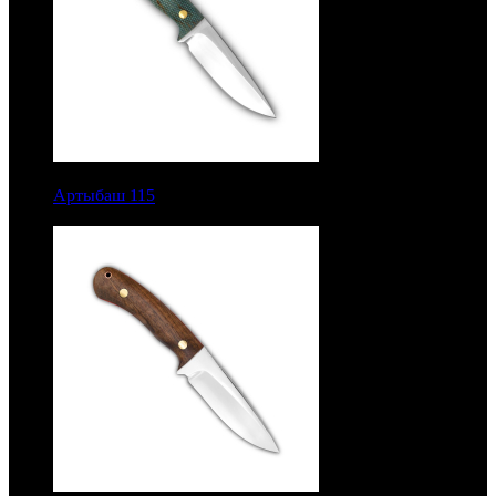
9150 руб.
Артыбаш 115
Цельнометаллический. Кап
стабилизированный. Насечка. Сталь 95Х18