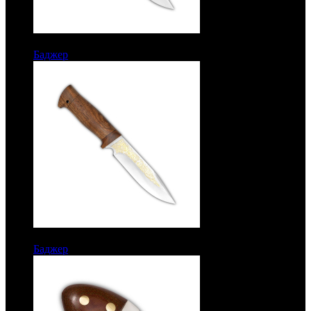
7386 руб.
Баджер
Рукоять кожа. Сталь ЭИ-107
8336 руб.
Баджер
Рукоять орех. Золочение. Сталь ЭИ-107