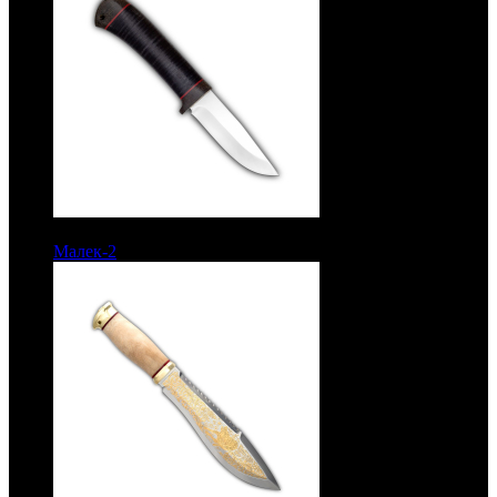
7143 руб.
Малек-2
Рукоять кожа. Сталь ЭИ-107. Без гравировки