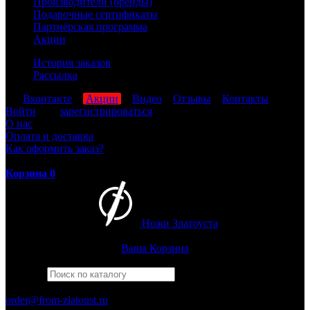
Производители (бренды)
Подарочные сертификаты
Партнёрская программа
Акции
История заказов
Рассылка
мы
Вконтакте
,
Акции
,
Видео
,
Отзывы
,
Контакты
Войти
или
зарегистрироваться
О нас
Оплата и доставка
Как оформить заказ?
Корзина
0
Ножи Златоуста
Интернет-магазин
Златоустовских ножей
Ваша Корзина
Найти
Например,
финка
ПН-ПТ: 8:00-17:00 (МСК)
order@from-zlatoust.ru