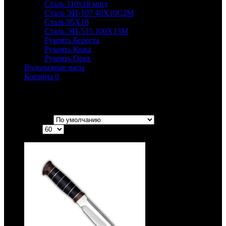
Сталь 110х18 мшд
Сталь ЭИ-107 40Х10С2М
Сталь 95Х18
Сталь ЭИ-515 100Х13М
Рукоять Береста
Рукоять Кожа
Рукоять Орех
Водолазные часы
Корзина
0
РОСоружие
Сортировка:
Показать: