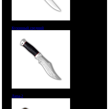
7100 руб.
Кухонный средний
Рукоять текстолит. Сталь ЭИ-107
10405 руб.
Лапа-2
Рукоять кожа. Алюминий. Сталь ЭИ-107