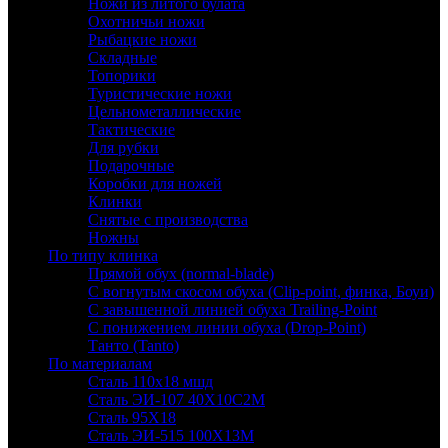
Ножи из литого булата
Охотничьи ножи
Рыбацкие ножи
Складные
Топорики
Туристические ножи
Цельнометаллические
Тактические
Для рубки
Подарочные
Коробки для ножей
Клинки
Снятые с производства
Ножны
По типу клинка
Прямой обух (normal-blade)
С вогнутым скосом обуха (Clip-point, финка, Боуи)
С завышенной линией обуха Trailing-Point
С понижением линии обуха (Drop-Point)
Танто (Tanto)
По материалам
Сталь 110х18 мшд
Сталь ЭИ-107 40Х10С2М
Сталь 95Х18
Сталь ЭИ-515 100Х13М