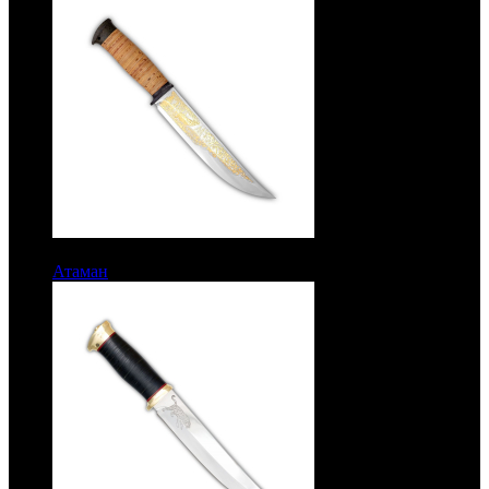
9117 руб.
Атаман
Рукоять береста. Сталь 95Х18. Золочение