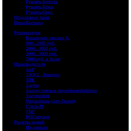
Рукоять Береста
Рукоять Кожа
Рукоять Орех
Водолазные часы
Ваша Корзина
Рекомендуем
В наличии, скидки %
900...2000 руб.
2000...3000 руб.
3000...5000 руб.
5000 руб. и более
Производители
АиР
ЗЗОСС, Златоуст
ЗИК
Златко
Златоустовская оружейная фабрика
Златпрофит
Оружейник (Арт-Грани)
Стиль-М
ТМГ
РОСоружие
Разделы ножей
Из дамаска