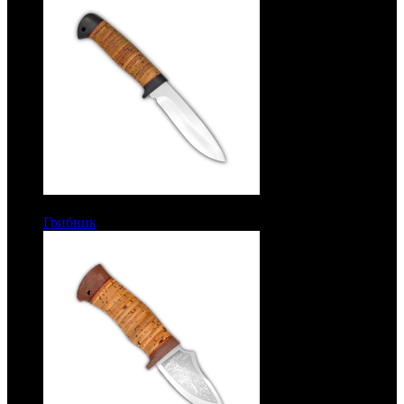
7348 руб.
Грибник
Рукоять береста. Сталь ЭИ-107. Без гравировки