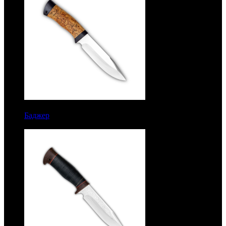
8186 руб.
Баджер
Рукоять карельская береза. Сталь 95Х18. Без
гравировки