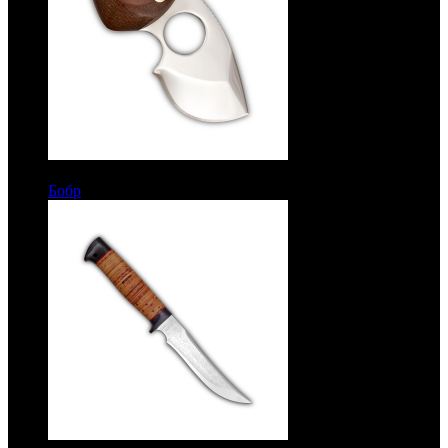
7367 руб.
Бобр
Цельнометаллический. Текстолит. Сталь ЭИ-107