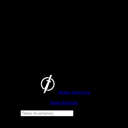
Ножи Златоуста
Интернет-магазин
Златоустовских ножей
Ваша Корзина
Найти
Например,
рысь