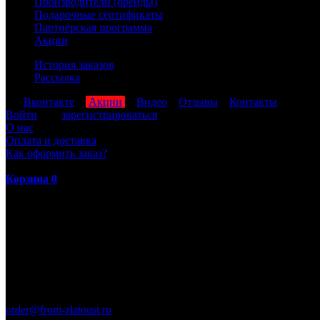
Производители (бренды)
Подарочные сертификаты
Партнёрская программа
Акции
История заказов
Рассылка
мы
Вконтакте
,
Акции
,
Видео
,
Отзывы
,
Контакты
Войти
или
зарегистрироваться
О нас
Оплата и доставка
Как оформить заказ?
Корзина
0
ПН-ПТ: 8:00-17:00 (МСК)
order@from-zlatoust.ru