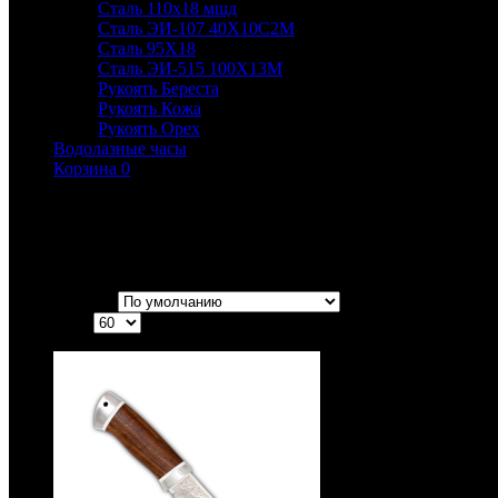
Сталь 110х18 мшд
Сталь ЭИ-107 40Х10С2М
Сталь 95Х18
Сталь ЭИ-515 100Х13М
Рукоять Береста
Рукоять Кожа
Рукоять Орех
Водолазные часы
Корзина
0
Ножи с рукоятью из ореха
Ножи с рукоятями их ореха.
Сортировка:
Показать: