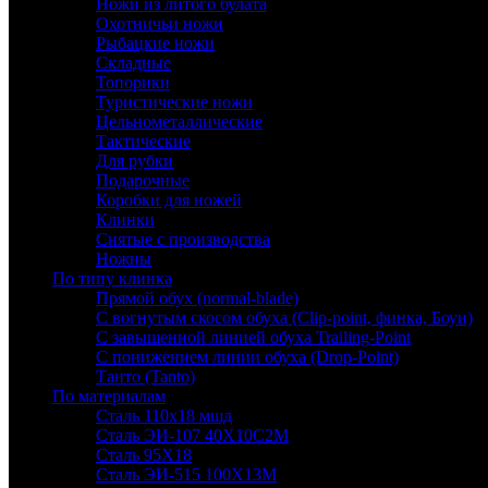
Ножи из литого булата
Охотничьи ножи
Рыбацкие ножи
Складные
Топорики
Туристические ножи
Цельнометаллические
Тактические
Для рубки
Подарочные
Коробки для ножей
Клинки
Снятые с производства
Ножны
По типу клинка
Прямой обух (normal-blade)
С вогнутым скосом обуха (Clip-point, финка, Боуи)
С завышенной линией обуха Trailing-Point
С понижением линии обуха (Drop-Point)
Танто (Tanto)
По материалам
Сталь 110х18 мшд
Сталь ЭИ-107 40Х10С2М
Сталь 95Х18
Сталь ЭИ-515 100Х13М