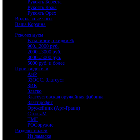
Рукоять Береста
Рукоять Кожа
Рукоять Орех
Водолазные часы
Ваша Корзина
Рекомендуем
В наличии, скидки %
900...2000 руб.
2000...3000 руб.
3000...5000 руб.
5000 руб. и более
Производители
АиР
ЗЗОСС, Златоуст
ЗИК
Златко
Златоустовская оружейная фабрика
Златпрофит
Оружейник (Арт-Грани)
Стиль-М
ТМГ
РОСоружие
Разделы ножей
Из дамаска