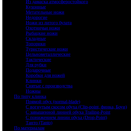
Из дамаска атмосферостойкого
Кухонные
Метательные ножи
Недорогие
Ножи из литого булата
Охотничьи ножи
Рыбацкие ножи
Складные
Топорики
Туристические ножи
Цельнометаллические
Тактические
Для рубки
Подарочные
Коробки для ножей
Клинки
Снятые с производства
Ножны
По типу клинка
Прямой обух (normal-blade)
С вогнутым скосом обуха (Clip-point, финка, Боуи)
С завышенной линией обуха Trailing-Point
С понижением линии обуха (Drop-Point)
Танто (Tanto)
По материалам