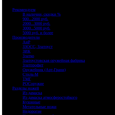
Выберите категорию
Рекомендуем
В наличии, скидки %
900...2000 руб.
2000...3000 руб.
3000...5000 руб.
5000 руб. и более
Производители
АиР
ЗЗОСС, Златоуст
ЗИК
Златко
Златоустовская оружейная фабрика
Златпрофит
Оружейник (Арт-Грани)
Стиль-М
ТМГ
РОСоружие
Разделы ножей
Из дамаска
Из дамаска атмосферостойкого
Кухонные
Метательные ножи
Недорогие