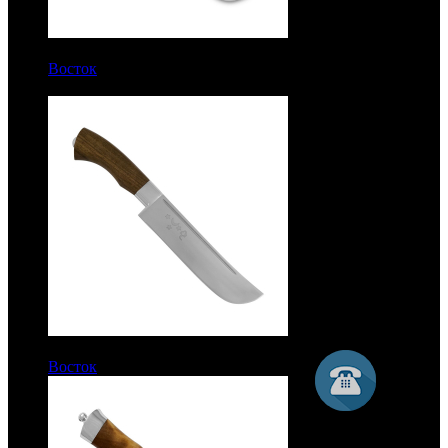
8350 руб.
Восток
Рукоять кап ореха. Латунь в черном никеле. Без
гравировки. Сталь 100Х13М
7600 руб.
Восток
Рукоять орех. Сталь ЭИ-515