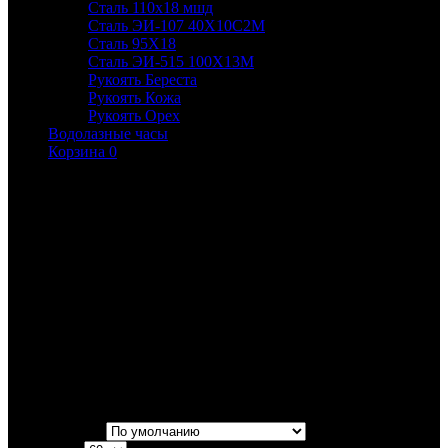
Сталь 110х18 мшд
Сталь ЭИ-107 40Х10С2М
Сталь 95Х18
Сталь ЭИ-515 100Х13М
Рукоять Береста
Рукоять Кожа
Рукоять Орех
Водолазные часы
Корзина
0
Ножи Златко
Компания Златко основана в 1998 г. Первостепенной задачей
стояло создание рабочего ножа. Благодаря команде
профессионалов получилось создать «узнаваемые» ножи. Нож
Златко не возможно спутать ни с одним другим. Усиленная
конструкция и повышенная надежность.
Отточенные собственные технологии изготовления и сборки,
индивидуальная гравировка, качественные и ценные
материалы позволяют создать надежный рабочий нож, с
неповторимым дизайном.
Сортировка: