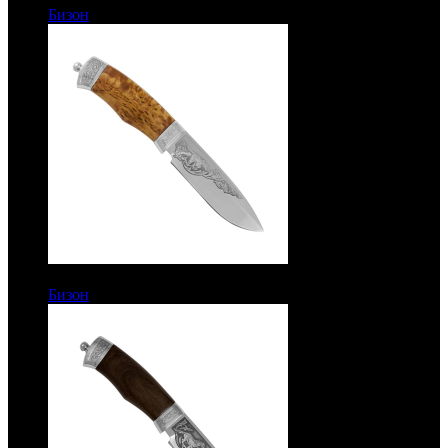
Бизон
Рукоять кап. Сталь ЭИ-515
7500 руб.
Бизон
Рукоять карельская береза. Сталь ЭИ-515