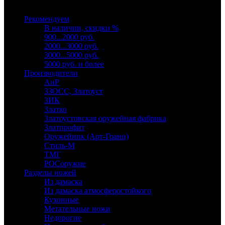
Выберите категорию
Рекомендуем
В наличии, скидки %
900...2000 руб.
2000...3000 руб.
3000...5000 руб.
5000 руб. и более
Производители
АиР
ЗЗОСС, Златоуст
ЗИК
Златко
Златоустовская оружейная фабрика
Златпрофит
Оружейник (Арт-Грани)
Стиль-М
ТМГ
РОСоружие
Разделы ножей
Из дамаска
Из дамаска атмосферостойкого
Кухонные
Метательные ножи
Недорогие