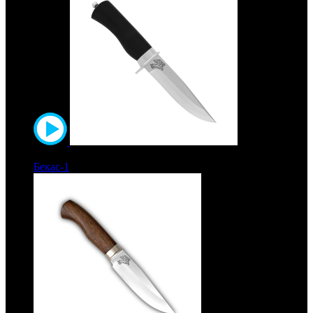
6800 руб.
Бекас-1
Рукоять полимерное покрытие. Сталь ЭИ-515