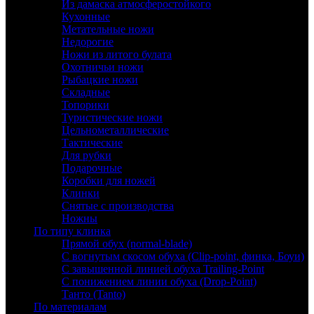
Из дамаска атмосферостойкого
Кухонные
Метательные ножи
Недорогие
Ножи из литого булата
Охотничьи ножи
Рыбацкие ножи
Складные
Топорики
Туристические ножи
Цельнометаллические
Тактические
Для рубки
Подарочные
Коробки для ножей
Клинки
Снятые с производства
Ножны
По типу клинка
Прямой обух (normal-blade)
С вогнутым скосом обуха (Clip-point, финка, Боуи)
С завышенной линией обуха Trailing-Point
С понижением линии обуха (Drop-Point)
Танто (Tanto)
По материалам