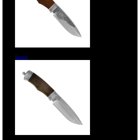
7400 руб.
Бизон
Рукоять бубинго. Сталь ЭИ-515
7400 руб.