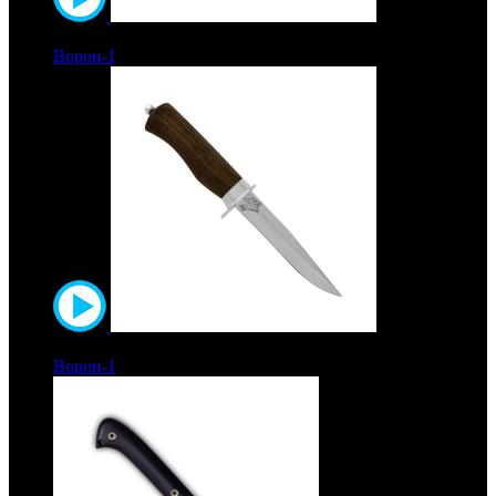
6500 руб.
Ворон-1
Рукоять кап ореховый. Сталь ЭИ-515
5900 руб.
Ворон-1
Рукоять орех. Сталь ЭИ-515