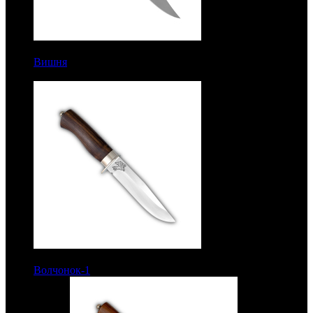
8100 руб.
Вишня
Рукоять дерево с полимерным покрытием.
Тонировка клинка. Сталь ЭИ-515
6600 руб.
Волчонок-1
Рукоять орех. Сталь ЭИ-515