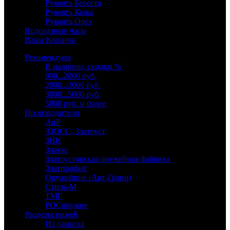
Рукоять Береста
Рукоять Кожа
Рукоять Орех
Водолазные часы
Ваша Корзина
Рекомендуем
В наличии, скидки %
900...2000 руб.
2000...3000 руб.
3000...5000 руб.
5000 руб. и более
Производители
АиР
ЗЗОСС, Златоуст
ЗИК
Златко
Златоустовская оружейная фабрика
Златпрофит
Оружейник (Арт-Грани)
Стиль-М
ТМГ
РОСоружие
Разделы ножей
Из дамаска