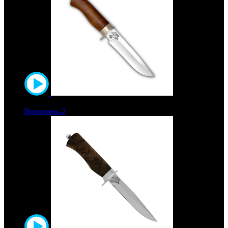
6600 руб.
Волчонок-2
Рукоять орех. Сталь ЭИ-515