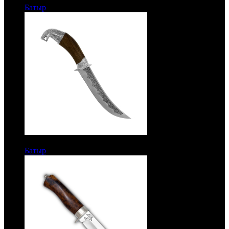
Батыр
Рукоять орех. Сталь ЭИ-515
8300 руб.
Батыр
Рукоять орех. Сталь ЭИ-515. Литье гюрза