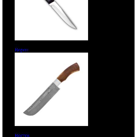
8400 руб.
Ворон
Цельнометаллический. Граб. Сталь ЭИ-515
11200 руб.
Восток
Рукоять березовый кап. Дамаск