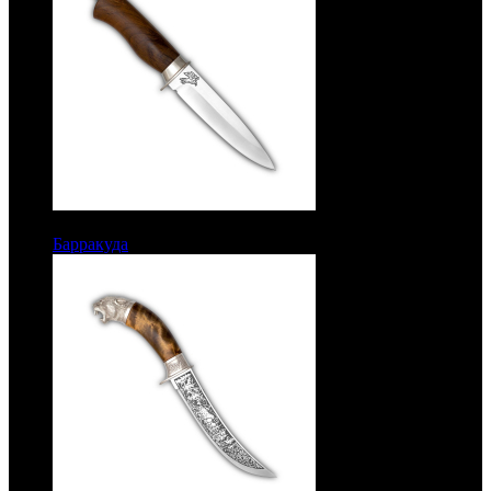
6600 руб.
Барракуда
Рукоять орех. Сталь ЭИ-515