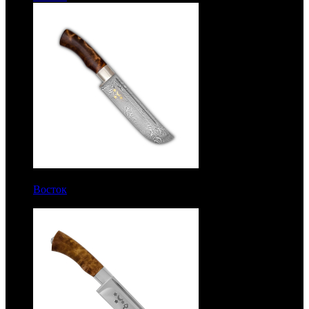
12600 руб.
Восток
Рукоять березовый кап. Дамаск. Золочение
клинка