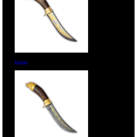
14500 руб.
Батыр
Рукоять кап березовый. Дамаск. Литье медведь.
Золочение