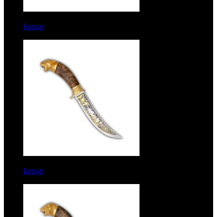
8900 руб.
Батыр
Рукоять березовый кап. Сталь 100Х13М. Литье
барс
11500 руб.
Батыр
Рукоять березовый кап. Сталь 100Х13М. Литье
барс. Золочение