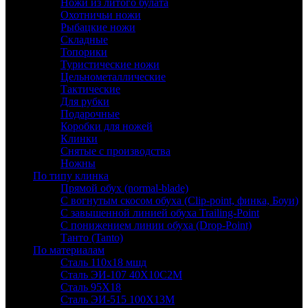
Ножи из литого булата
Охотничьи ножи
Рыбацкие ножи
Складные
Топорики
Туристические ножи
Цельнометаллические
Тактические
Для рубки
Подарочные
Коробки для ножей
Клинки
Снятые с производства
Ножны
По типу клинка
Прямой обух (normal-blade)
С вогнутым скосом обуха (Clip-point, финка, Боуи)
С завышенной линией обуха Trailing-Point
С понижением линии обуха (Drop-Point)
Танто (Tanto)
По материалам
Сталь 110х18 мшд
Сталь ЭИ-107 40Х10С2М
Сталь 95Х18
Сталь ЭИ-515 100Х13М