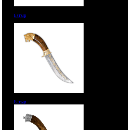
18500 руб.
Батыр
Рукоять кап ореха. Белый дамаск. Литье волк.
Золочение
14500 руб.
Батыр
Рукоять кап ореха. Дамаск. Литье волк. Золочение