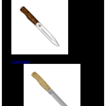
7100 руб.
Армейский
Рукоять кап ореховый. Сталь ЭИ-515