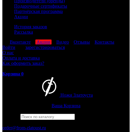
Производители (бренды)
Подарочные сертификаты
Партнёрская программа
Акции
История заказов
Рассылка
мы
Вконтакте
,
Акции
,
Видео
,
Отзывы
,
Контакты
Войти
или
зарегистрироваться
О нас
Оплата и доставка
Как оформить заказ?
Корзина
0
Ножи Златоуста
Интернет-магазин
Златоустовских ножей
Ваша Корзина
Найти
Например,
кузюк
ПН-ПТ: 8:00-17:00 (МСК)
order@from-zlatoust.ru