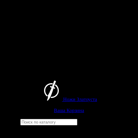
Ножи Златоуста
Интернет-магазин
Златоустовских ножей
Ваша Корзина
Найти
Например,
беркут