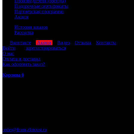
Производители (бренды)
Подарочные сертификаты
Партнёрская программа
Акции
История заказов
Рассылка
мы
Вконтакте
,
Акции
,
Видео
,
Отзывы
,
Контакты
Войти
или
зарегистрироваться
О нас
Оплата и доставка
Как оформить заказ?
Корзина
0
ПН-ПТ: 8:00-17:00 (МСК)
order@from-zlatoust.ru