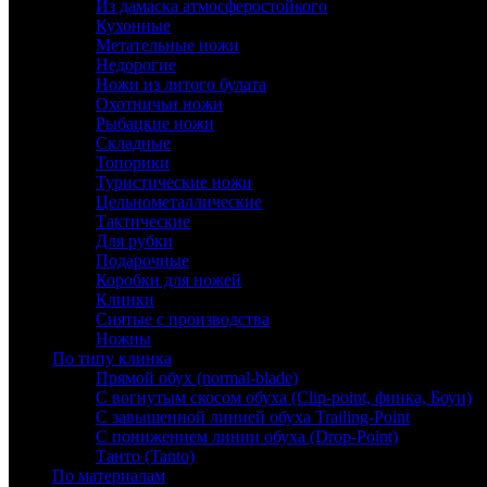
Из дамаска атмосферостойкого
Кухонные
Метательные ножи
Недорогие
Ножи из литого булата
Охотничьи ножи
Рыбацкие ножи
Складные
Топорики
Туристические ножи
Цельнометаллические
Тактические
Для рубки
Подарочные
Коробки для ножей
Клинки
Снятые с производства
Ножны
По типу клинка
Прямой обух (normal-blade)
С вогнутым скосом обуха (Clip-point, финка, Боуи)
С завышенной линией обуха Trailing-Point
С понижением линии обуха (Drop-Point)
Танто (Tanto)
По материалам