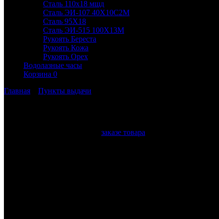
Сталь 110х18 мшд
Сталь ЭИ-107 40Х10С2М
Сталь 95Х18
Сталь ЭИ-515 100Х13М
Рукоять Береста
Рукоять Кожа
Рукоять Орех
Водолазные часы
Корзина
0
Главная
»
Пункты выдачи
Пункты выдачи
Уважаемый покупатель, при
заказе товара
Вы можете выбрать до
Код пункта
Город
Адр
Выдачи заказа
г. Абакан, ул. Черт
Абакан
ABK1
2 этаж, 
Казахстан, г. 
Актау
AKT2
микрарайон, д