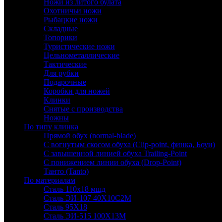
Ножи из литого булата
Охотничьи ножи
Рыбацкие ножи
Складные
Топорики
Туристические ножи
Цельнометаллические
Тактические
Для рубки
Подарочные
Коробки для ножей
Клинки
Снятые с производства
Ножны
По типу клинка
Прямой обух (normal-blade)
С вогнутым скосом обуха (Clip-point, финка, Боуи)
С завышенной линией обуха Trailing-Point
С понижением линии обуха (Drop-Point)
Танто (Tanto)
По материалам
Сталь 110х18 мшд
Сталь ЭИ-107 40Х10С2М
Сталь 95Х18
Сталь ЭИ-515 100Х13М