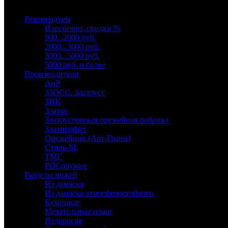
Выберите категорию
Рекомендуем
В наличии, скидки %
900...2000 руб.
2000...3000 руб.
3000...5000 руб.
5000 руб. и более
Производители
АиР
ЗЗОСС, Златоуст
ЗИК
Златко
Златоустовская оружейная фабрика
Златпрофит
Оружейник (Арт-Грани)
Стиль-М
ТМГ
РОСоружие
Разделы ножей
Из дамаска
Из дамаска атмосферостойкого
Кухонные
Метательные ножи
Недорогие