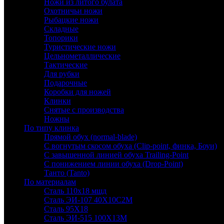
Ножи из литого булата
Охотничьи ножи
Рыбацкие ножи
Складные
Топорики
Туристические ножи
Цельнометаллические
Тактические
Для рубки
Подарочные
Коробки для ножей
Клинки
Снятые с производства
Ножны
По типу клинка
Прямой обух (normal-blade)
С вогнутым скосом обуха (Clip-point, финка, Боуи)
С завышенной линией обуха Trailing-Point
С понижением линии обуха (Drop-Point)
Танто (Tanto)
По материалам
Сталь 110х18 мшд
Сталь ЭИ-107 40Х10С2М
Сталь 95Х18
Сталь ЭИ-515 100Х13М