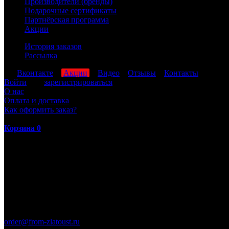
Производители (бренды)
Подарочные сертификаты
Партнёрская программа
Акции
История заказов
Рассылка
мы
Вконтакте
,
Акции
,
Видео
,
Отзывы
,
Контакты
Войти
или
зарегистрироваться
О нас
Оплата и доставка
Как оформить заказ?
Корзина
0
ПН-ПТ: 8:00-17:00 (МСК)
order@from-zlatoust.ru