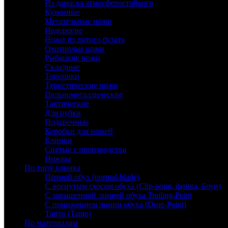
Из дамаска атмосферостойкого
Кухонные
Метательные ножи
Недорогие
Ножи из литого булата
Охотничьи ножи
Рыбацкие ножи
Складные
Топорики
Туристические ножи
Цельнометаллические
Тактические
Для рубки
Подарочные
Коробки для ножей
Клинки
Снятые с производства
Ножны
По типу клинка
Прямой обух (normal-blade)
С вогнутым скосом обуха (Clip-point, финка, Боуи)
С завышенной линией обуха Trailing-Point
С понижением линии обуха (Drop-Point)
Танто (Tanto)
По материалам