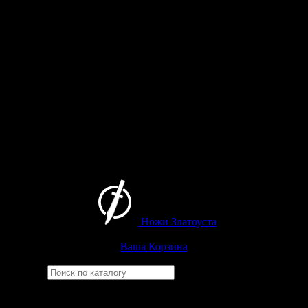
Ножи Златоуста
Интернет-магазин
Златоустовских ножей
Ваша Корзина
Найти
Например,
кузюк