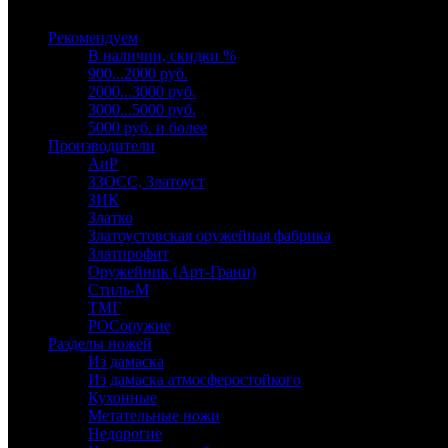
Выберите категорию
Рекомендуем
В наличии, скидки %
900...2000 руб.
2000...3000 руб.
3000...5000 руб.
5000 руб. и более
Производители
АиР
ЗЗОСС, Златоуст
ЗИК
Златко
Златоустовская оружейная фабрика
Златпрофит
Оружейник (Арт-Грани)
Стиль-М
ТМГ
РОСоружие
Разделы ножей
Из дамаска
Из дамаска атмосферостойкого
Кухонные
Метательные ножи
Недорогие