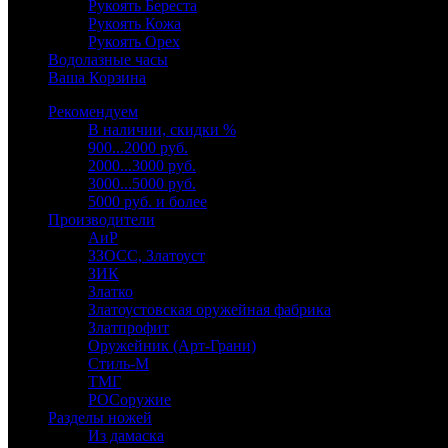
Рукоять Береста
Рукоять Кожа
Рукоять Орех
Водолазные часы
Ваша Корзина
Рекомендуем
В наличии, скидки %
900...2000 руб.
2000...3000 руб.
3000...5000 руб.
5000 руб. и более
Производители
АиР
ЗЗОСС, Златоуст
ЗИК
Златко
Златоустовская оружейная фабрика
Златпрофит
Оружейник (Арт-Грани)
Стиль-М
ТМГ
РОСоружие
Разделы ножей
Из дамаска