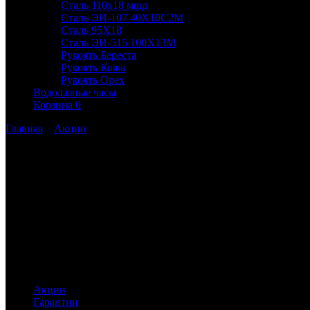
Сталь 110х18 мшд
Сталь ЭИ-107 40Х10С2М
Сталь 95Х18
Сталь ЭИ-515 100Х13М
Рукоять Береста
Рукоять Кожа
Рукоять Орех
Водолазные часы
Корзина
0
Главная
»
Акции
Акции
При покупке товаров на сумму:
от 5 000 руб. до 10 000 руб. СКИДКА — 3%
от 10 000 руб. СКИДКА — 5%
Информация
Акции
Гарантии