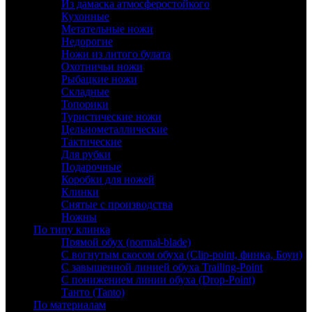
Из дамаска атмосферостойкого
Кухонные
Метательные ножи
Недорогие
Ножи из литого булата
Охотничьи ножи
Рыбацкие ножи
Складные
Топорики
Туристические ножи
Цельнометаллические
Тактические
Для рубки
Подарочные
Коробки для ножей
Клинки
Снятые с производства
Ножны
По типу клинка
Прямой обух (normal-blade)
С вогнутым скосом обуха (Clip-point, финка, Боуи)
С завышенной линией обуха Trailing-Point
С понижением линии обуха (Drop-Point)
Танто (Tanto)
По материалам