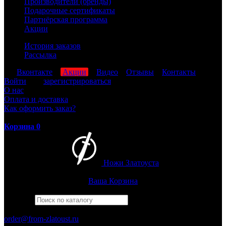
Производители (бренды)
Подарочные сертификаты
Партнёрская программа
Акции
История заказов
Рассылка
мы
Вконтакте
,
Акции
,
Видео
,
Отзывы
,
Контакты
Войти
или
зарегистрироваться
О нас
Оплата и доставка
Как оформить заказ?
Корзина
0
Ножи Златоуста
Интернет-магазин
Златоустовских ножей
Ваша Корзина
Найти
Например,
кузюк
ПН-ПТ: 8:00-17:00 (МСК)
order@from-zlatoust.ru