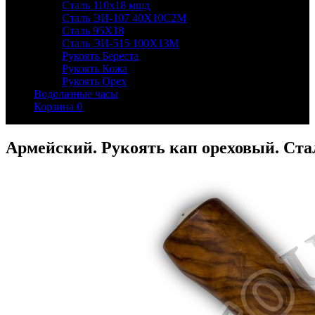
Сталь 110х18 мшд
Сталь ЭИ-107 40Х10С2М
Сталь 95Х18
Сталь ЭИ-515 100Х13М
Рукоять Береста
Рукоять Кожа
Рукоять Орех
Водолазные часы
Корзина
0
Армейский. Рукоять кап ореховый. Ста