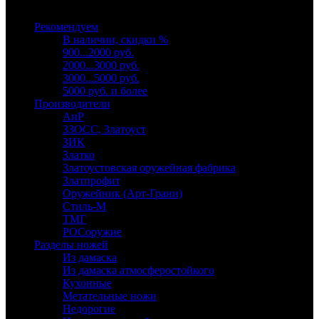
Выберите категорию
Рекомендуем
В наличии, скидки %
900...2000 руб.
2000...3000 руб.
3000...5000 руб.
5000 руб. и более
Производители
АиР
ЗЗОСС, Златоуст
ЗИК
Златко
Златоустовская оружейная фабрика
Златпрофит
Оружейник (Арт-Грани)
Стиль-М
ТМГ
РОСоружие
Разделы ножей
Из дамаска
Из дамаска атмосферостойкого
Кухонные
Метательные ножи
Недорогие