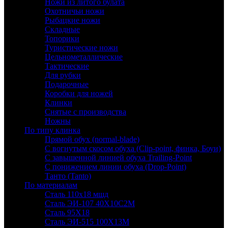
Ножи из литого булата
Охотничьи ножи
Рыбацкие ножи
Складные
Топорики
Туристические ножи
Цельнометаллические
Тактические
Для рубки
Подарочные
Коробки для ножей
Клинки
Снятые с производства
Ножны
По типу клинка
Прямой обух (normal-blade)
С вогнутым скосом обуха (Clip-point, финка, Боуи)
С завышенной линией обуха Trailing-Point
С понижением линии обуха (Drop-Point)
Танто (Tanto)
По материалам
Сталь 110х18 мшд
Сталь ЭИ-107 40Х10С2М
Сталь 95Х18
Сталь ЭИ-515 100Х13М