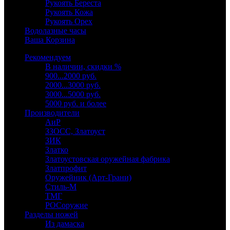
Рукоять Береста
Рукоять Кожа
Рукоять Орех
Водолазные часы
Ваша Корзина
Рекомендуем
В наличии, скидки %
900...2000 руб.
2000...3000 руб.
3000...5000 руб.
5000 руб. и более
Производители
АиР
ЗЗОСС, Златоуст
ЗИК
Златко
Златоустовская оружейная фабрика
Златпрофит
Оружейник (Арт-Грани)
Стиль-М
ТМГ
РОСоружие
Разделы ножей
Из дамаска