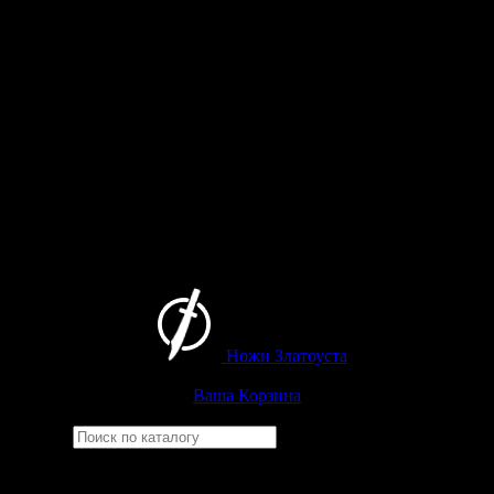
Ножи Златоуста
Интернет-магазин
Златоустовских ножей
Ваша Корзина
Найти
Например,
багира