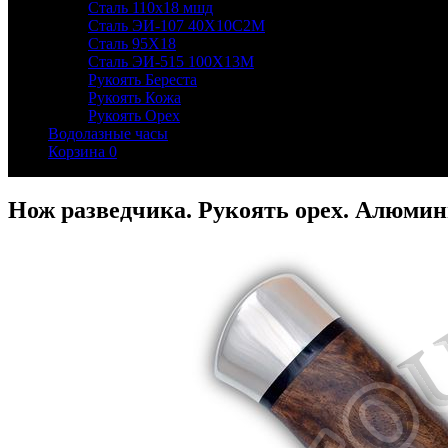
Сталь 110х18 мшд
Сталь ЭИ-107 40Х10С2М
Сталь 95Х18
Сталь ЭИ-515 100Х13М
Рукоять Береста
Рукоять Кожа
Рукоять Орех
Водолазные часы
Корзина
0
Нож разведчика. Рукоять орех. Алюмин