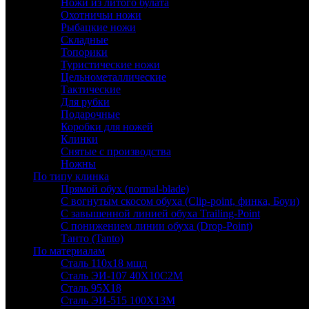
Ножи из литого булата
Охотничьи ножи
Рыбацкие ножи
Складные
Топорики
Туристические ножи
Цельнометаллические
Тактические
Для рубки
Подарочные
Коробки для ножей
Клинки
Снятые с производства
Ножны
По типу клинка
Прямой обух (normal-blade)
С вогнутым скосом обуха (Clip-point, финка, Боуи)
С завышенной линией обуха Trailing-Point
С понижением линии обуха (Drop-Point)
Танто (Tanto)
По материалам
Сталь 110х18 мшд
Сталь ЭИ-107 40Х10С2М
Сталь 95Х18
Сталь ЭИ-515 100Х13М