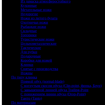
Из дамаска атмосферостойкого
Кухонные
Метательные ножи
Недорогие
Ножи из литого булата
Охотничьи ножи
Рыбацкие ножи
Складные
Топорики
Туристические ножи
Цельнометаллические
Тактические
Для рубки
Подарочные
Коробки для ножей
Клинки
Снятые с производства
Ножны
По типу клинка
Прямой обух (normal-blade)
С вогнутым скосом обуха (Clip-point, финка, Боуи)
С завышенной линией обуха Trailing-Point
С понижением линии обуха (Drop-Point)
Танто (Tanto)
По материалам