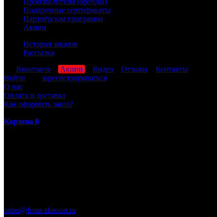
Производители (бренды)
Подарочные сертификаты
Партнёрская программа
Акции
История заказов
Рассылка
мы
Вконтакте
,
Акции
,
Видео
,
Отзывы
,
Контакты
Войти
или
зарегистрироваться
О нас
Оплата и доставка
Как оформить заказ?
Корзина
0
ПН-ПТ: 8:00-17:00 (МСК)
order@from-zlatoust.ru