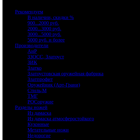
Выберите категорию
Рекомендуем
В наличии, скидки %
900...2000 руб.
2000...3000 руб.
3000...5000 руб.
5000 руб. и более
Производители
АиР
ЗЗОСС, Златоуст
ЗИК
Златко
Златоустовская оружейная фабрика
Златпрофит
Оружейник (Арт-Грани)
Стиль-М
ТМГ
РОСоружие
Разделы ножей
Из дамаска
Из дамаска атмосферостойкого
Кухонные
Метательные ножи
Недорогие