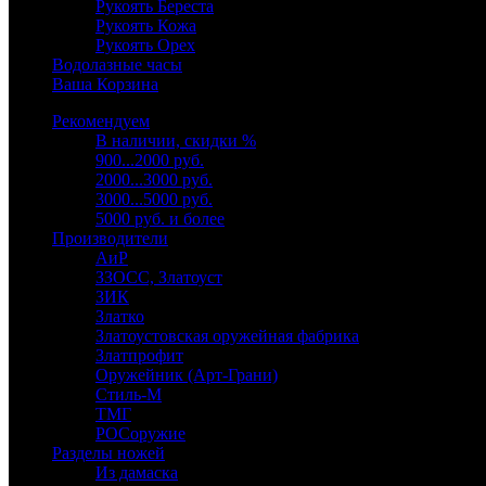
Рукоять Береста
Рукоять Кожа
Рукоять Орех
Водолазные часы
Ваша Корзина
Рекомендуем
В наличии, скидки %
900...2000 руб.
2000...3000 руб.
3000...5000 руб.
5000 руб. и более
Производители
АиР
ЗЗОСС, Златоуст
ЗИК
Златко
Златоустовская оружейная фабрика
Златпрофит
Оружейник (Арт-Грани)
Стиль-М
ТМГ
РОСоружие
Разделы ножей
Из дамаска