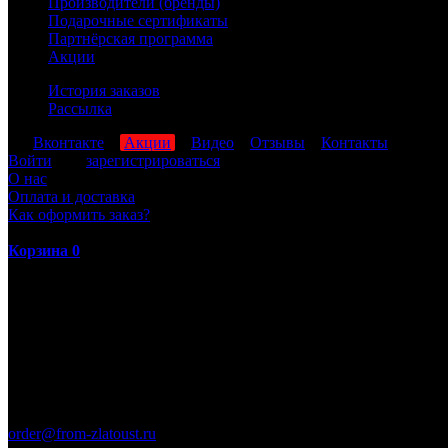
Производители (бренды)
Подарочные сертификаты
Партнёрская программа
Акции
История заказов
Рассылка
мы
Вконтакте
,
Акции
,
Видео
,
Отзывы
,
Контакты
Войти
или
зарегистрироваться
О нас
Оплата и доставка
Как оформить заказ?
Корзина
0
ПН-ПТ: 8:00-17:00 (МСК)
order@from-zlatoust.ru