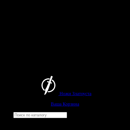
Ножи Златоуста
Интернет-магазин
Златоустовских ножей
Ваша Корзина
Найти
Например,
черный нож