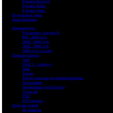
Рукоять Береста
Рукоять Кожа
Рукоять Орех
Водолазные часы
Ваша Корзина
Рекомендуем
В наличии, скидки %
900...2000 руб.
2000...3000 руб.
3000...5000 руб.
5000 руб. и более
Производители
АиР
ЗЗОСС, Златоуст
ЗИК
Златко
Златоустовская оружейная фабрика
Златпрофит
Оружейник (Арт-Грани)
Стиль-М
ТМГ
РОСоружие
Разделы ножей
Из дамаска