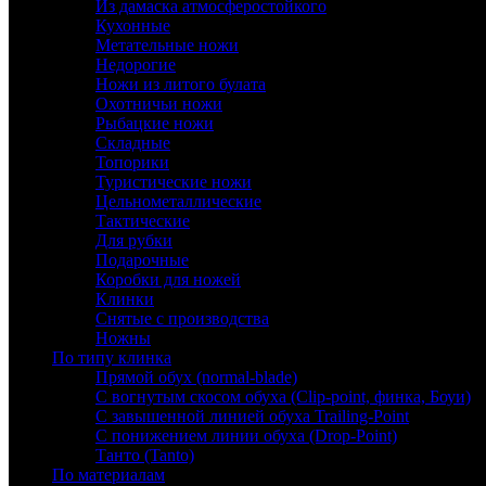
Из дамаска атмосферостойкого
Кухонные
Метательные ножи
Недорогие
Ножи из литого булата
Охотничьи ножи
Рыбацкие ножи
Складные
Топорики
Туристические ножи
Цельнометаллические
Тактические
Для рубки
Подарочные
Коробки для ножей
Клинки
Снятые с производства
Ножны
По типу клинка
Прямой обух (normal-blade)
С вогнутым скосом обуха (Clip-point, финка, Боуи)
С завышенной линией обуха Trailing-Point
С понижением линии обуха (Drop-Point)
Танто (Tanto)
По материалам