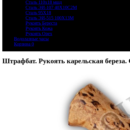
Сталь 110х18 мшд
Сталь ЭИ-107 40Х10С2М
Сталь 95Х18
Сталь ЭИ-515 100Х13М
Рукоять Береста
Рукоять Кожа
Рукоять Орех
Водолазные часы
Корзина
0
Штрафбат. Рукоять карельская береза.