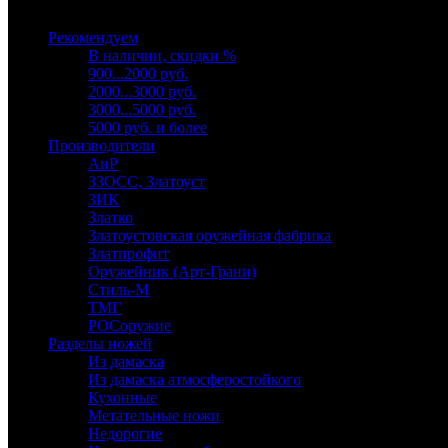
Выберите категорию
Рекомендуем
В наличии, скидки %
900...2000 руб.
2000...3000 руб.
3000...5000 руб.
5000 руб. и более
Производители
АиР
ЗЗОСС, Златоуст
ЗИК
Златко
Златоустовская оружейная фабрика
Златпрофит
Оружейник (Арт-Грани)
Стиль-М
ТМГ
РОСоружие
Разделы ножей
Из дамаска
Из дамаска атмосферостойкого
Кухонные
Метательные ножи
Недорогие