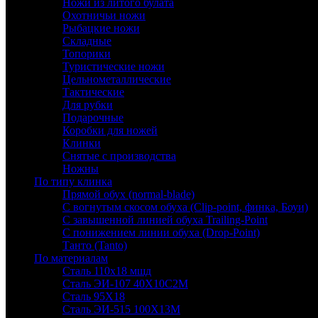
Ножи из литого булата
Охотничьи ножи
Рыбацкие ножи
Складные
Топорики
Туристические ножи
Цельнометаллические
Тактические
Для рубки
Подарочные
Коробки для ножей
Клинки
Снятые с производства
Ножны
По типу клинка
Прямой обух (normal-blade)
С вогнутым скосом обуха (Clip-point, финка, Боуи)
С завышенной линией обуха Trailing-Point
С понижением линии обуха (Drop-Point)
Танто (Tanto)
По материалам
Сталь 110х18 мшд
Сталь ЭИ-107 40Х10С2М
Сталь 95Х18
Сталь ЭИ-515 100Х13М