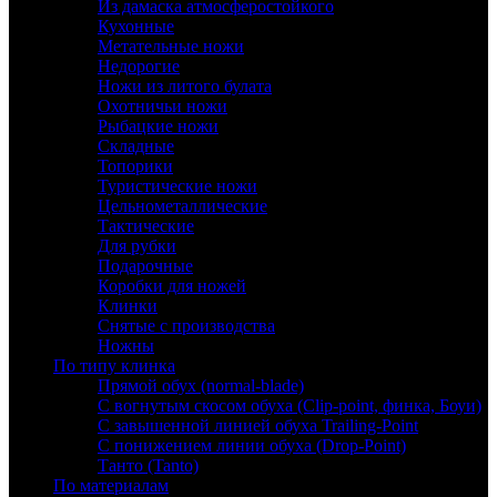
Из дамаска атмосферостойкого
Кухонные
Метательные ножи
Недорогие
Ножи из литого булата
Охотничьи ножи
Рыбацкие ножи
Складные
Топорики
Туристические ножи
Цельнометаллические
Тактические
Для рубки
Подарочные
Коробки для ножей
Клинки
Снятые с производства
Ножны
По типу клинка
Прямой обух (normal-blade)
С вогнутым скосом обуха (Clip-point, финка, Боуи)
С завышенной линией обуха Trailing-Point
С понижением линии обуха (Drop-Point)
Танто (Tanto)
По материалам