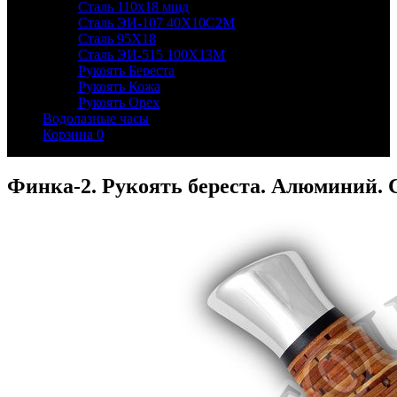
Сталь 110х18 мшд
Сталь ЭИ-107 40Х10С2М
Сталь 95Х18
Сталь ЭИ-515 100Х13М
Рукоять Береста
Рукоять Кожа
Рукоять Орех
Водолазные часы
Корзина
0
Финка-2. Рукоять береста. Алюминий. 