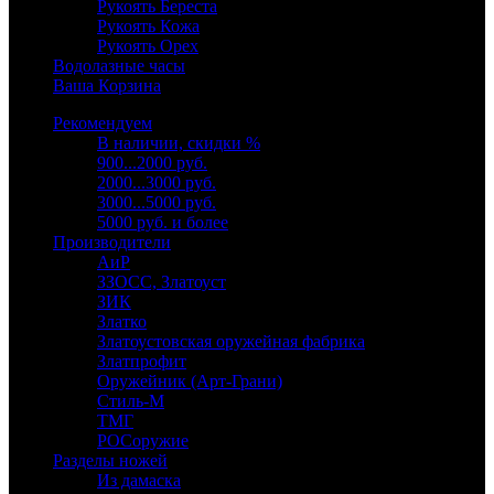
Рукоять Береста
Рукоять Кожа
Рукоять Орех
Водолазные часы
Ваша Корзина
Рекомендуем
В наличии, скидки %
900...2000 руб.
2000...3000 руб.
3000...5000 руб.
5000 руб. и более
Производители
АиР
ЗЗОСС, Златоуст
ЗИК
Златко
Златоустовская оружейная фабрика
Златпрофит
Оружейник (Арт-Грани)
Стиль-М
ТМГ
РОСоружие
Разделы ножей
Из дамаска