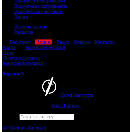
Производители (бренды)
Подарочные сертификаты
Партнёрская программа
Акции
История заказов
Рассылка
мы
Вконтакте
,
Акции
,
Видео
,
Отзывы
,
Контакты
Войти
или
зарегистрироваться
О нас
Оплата и доставка
Как оформить заказ?
Корзина
0
Ножи Златоуста
Интернет-магазин
Златоустовских ножей
Ваша Корзина
Найти
Например,
багира
ПН-ПТ: 8:00-17:00 (МСК)
order@from-zlatoust.ru