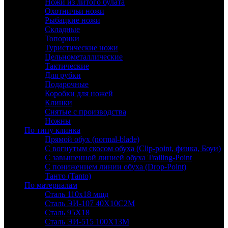
Ножи из литого булата
Охотничьи ножи
Рыбацкие ножи
Складные
Топорики
Туристические ножи
Цельнометаллические
Тактические
Для рубки
Подарочные
Коробки для ножей
Клинки
Снятые с производства
Ножны
По типу клинка
Прямой обух (normal-blade)
С вогнутым скосом обуха (Clip-point, финка, Боуи)
С завышенной линией обуха Trailing-Point
С понижением линии обуха (Drop-Point)
Танто (Tanto)
По материалам
Сталь 110х18 мшд
Сталь ЭИ-107 40Х10С2М
Сталь 95Х18
Сталь ЭИ-515 100Х13М