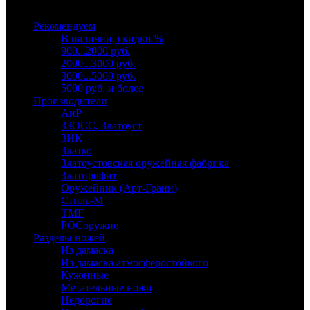
Выберите категорию
Рекомендуем
В наличии, скидки %
900...2000 руб.
2000...3000 руб.
3000...5000 руб.
5000 руб. и более
Производители
АиР
ЗЗОСС, Златоуст
ЗИК
Златко
Златоустовская оружейная фабрика
Златпрофит
Оружейник (Арт-Грани)
Стиль-М
ТМГ
РОСоружие
Разделы ножей
Из дамаска
Из дамаска атмосферостойкого
Кухонные
Метательные ножи
Недорогие