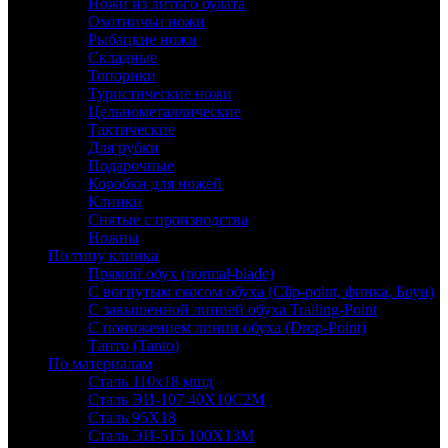
Ножи из литого булата
Охотничьи ножи
Рыбацкие ножи
Складные
Топорики
Туристические ножи
Цельнометаллические
Тактические
Для рубки
Подарочные
Коробки для ножей
Клинки
Снятые с производства
Ножны
По типу клинка
Прямой обух (normal-blade)
С вогнутым скосом обуха (Clip-point, финка, Боуи)
С завышенной линией обуха Trailing-Point
С понижением линии обуха (Drop-Point)
Танто (Tanto)
По материалам
Сталь 110х18 мшд
Сталь ЭИ-107 40Х10С2М
Сталь 95Х18
Сталь ЭИ-515 100Х13М