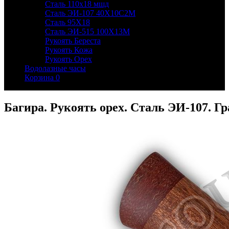
Сталь 110х18 мшд
Сталь ЭИ-107 40Х10С2М
Сталь 95Х18
Сталь ЭИ-515 100Х13М
Рукоять Береста
Рукоять Кожа
Рукоять Орех
Водолазные часы
Корзина
0
Багира. Рукоять орех. Сталь ЭИ-107. Г