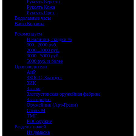
Рукоять Береста
Рукоять Кожа
Рукоять Орех
Водолазные часы
Ваша Корзина
Рекомендуем
В наличии, скидки %
900...2000 руб.
2000...3000 руб.
3000...5000 руб.
5000 руб. и более
Производители
АиР
ЗЗОСС, Златоуст
ЗИК
Златко
Златоустовская оружейная фабрика
Златпрофит
Оружейник (Арт-Грани)
Стиль-М
ТМГ
РОСоружие
Разделы ножей
Из дамаска