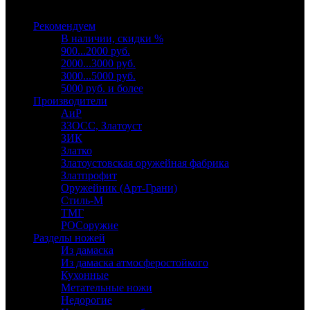
Выберите категорию
Рекомендуем
В наличии, скидки %
900...2000 руб.
2000...3000 руб.
3000...5000 руб.
5000 руб. и более
Производители
АиР
ЗЗОСС, Златоуст
ЗИК
Златко
Златоустовская оружейная фабрика
Златпрофит
Оружейник (Арт-Грани)
Стиль-М
ТМГ
РОСоружие
Разделы ножей
Из дамаска
Из дамаска атмосферостойкого
Кухонные
Метательные ножи
Недорогие