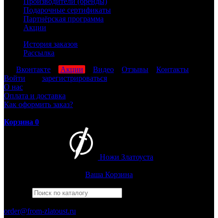
Производители (бренды)
Подарочные сертификаты
Партнёрская программа
Акции
История заказов
Рассылка
мы
Вконтакте
,
Акции
,
Видео
,
Отзывы
,
Контакты
Войти
или
зарегистрироваться
О нас
Оплата и доставка
Как оформить заказ?
Корзина
0
Ножи Златоуста
Интернет-магазин
Златоустовских ножей
Ваша Корзина
Найти
Например,
беркут
ПН-ПТ: 8:00-17:00 (МСК)
order@from-zlatoust.ru