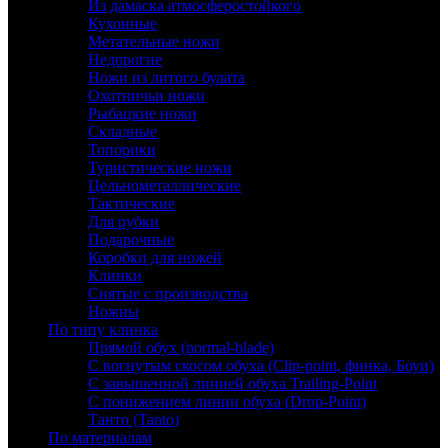
Из дамаска атмосферостойкого
Кухонные
Метательные ножи
Недорогие
Ножи из литого булата
Охотничьи ножи
Рыбацкие ножи
Складные
Топорики
Туристические ножи
Цельнометаллические
Тактические
Для рубки
Подарочные
Коробки для ножей
Клинки
Снятые с производства
Ножны
По типу клинка
Прямой обух (normal-blade)
С вогнутым скосом обуха (Clip-point, финка, Боуи)
С завышенной линией обуха Trailing-Point
С понижением линии обуха (Drop-Point)
Танто (Tanto)
По материалам