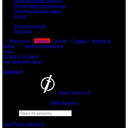
Производители (бренды)
Подарочные сертификаты
Партнёрская программа
Акции
История заказов
Рассылка
мы
Вконтакте
,
Акции
,
Видео
,
Отзывы
,
Контакты
Войти
или
зарегистрироваться
О нас
Оплата и доставка
Как оформить заказ?
Корзина
0
Ножи Златоуста
Интернет-магазин
Златоустовских ножей
Ваша Корзина
Найти
Например,
багира
ПН-ПТ: 8:00-17:00 (МСК)
order@from-zlatoust.ru