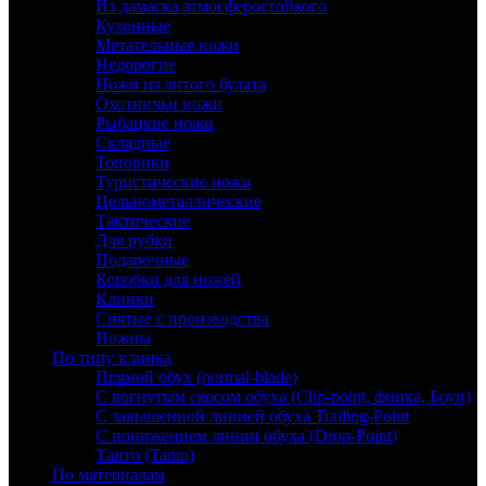
Из дамаска атмосферостойкого
Кухонные
Метательные ножи
Недорогие
Ножи из литого булата
Охотничьи ножи
Рыбацкие ножи
Складные
Топорики
Туристические ножи
Цельнометаллические
Тактические
Для рубки
Подарочные
Коробки для ножей
Клинки
Снятые с производства
Ножны
По типу клинка
Прямой обух (normal-blade)
С вогнутым скосом обуха (Clip-point, финка, Боуи)
С завышенной линией обуха Trailing-Point
С понижением линии обуха (Drop-Point)
Танто (Tanto)
По материалам