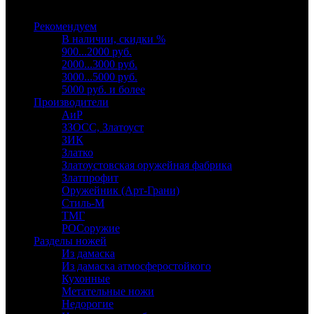
Выберите категорию
Рекомендуем
В наличии, скидки %
900...2000 руб.
2000...3000 руб.
3000...5000 руб.
5000 руб. и более
Производители
АиР
ЗЗОСС, Златоуст
ЗИК
Златко
Златоустовская оружейная фабрика
Златпрофит
Оружейник (Арт-Грани)
Стиль-М
ТМГ
РОСоружие
Разделы ножей
Из дамаска
Из дамаска атмосферостойкого
Кухонные
Метательные ножи
Недорогие