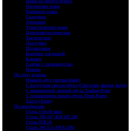
Ножи из литого булата
Охотничьи ножи
Рыбацкие ножи
Складные
Топорики
Туристические ножи
Цельнометаллические
Тактические
Для рубки
Подарочные
Коробки для ножей
Клинки
Снятые с производства
Ножны
По типу клинка
Прямой обух (normal-blade)
С вогнутым скосом обуха (Clip-point, финка, Боуи)
С завышенной линией обуха Trailing-Point
С понижением линии обуха (Drop-Point)
Танто (Tanto)
По материалам
Сталь 110х18 мшд
Сталь ЭИ-107 40Х10С2М
Сталь 95Х18
Сталь ЭИ-515 100Х13М