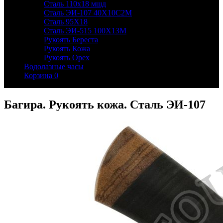
Сталь 110х18 мшд
Сталь ЭИ-107 40Х10С2М
Сталь 95Х18
Сталь ЭИ-515 100Х13М
Рукоять Береста
Рукоять Кожа
Рукоять Орех
Водолазные часы
Корзина
0
Багира. Рукоять кожа. Сталь ЭИ-107