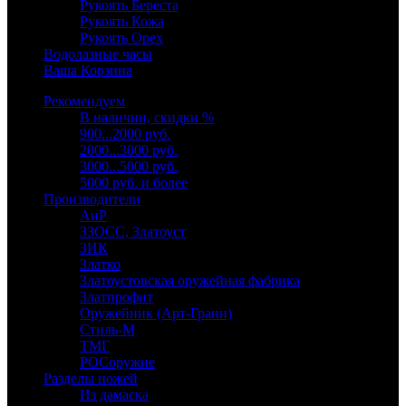
Рукоять Береста
Рукоять Кожа
Рукоять Орех
Водолазные часы
Ваша Корзина
Рекомендуем
В наличии, скидки %
900...2000 руб.
2000...3000 руб.
3000...5000 руб.
5000 руб. и более
Производители
АиР
ЗЗОСС, Златоуст
ЗИК
Златко
Златоустовская оружейная фабрика
Златпрофит
Оружейник (Арт-Грани)
Стиль-М
ТМГ
РОСоружие
Разделы ножей
Из дамаска