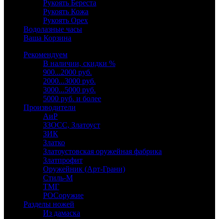
Рукоять Береста
Рукоять Кожа
Рукоять Орех
Водолазные часы
Ваша Корзина
Рекомендуем
В наличии, скидки %
900...2000 руб.
2000...3000 руб.
3000...5000 руб.
5000 руб. и более
Производители
АиР
ЗЗОСС, Златоуст
ЗИК
Златко
Златоустовская оружейная фабрика
Златпрофит
Оружейник (Арт-Грани)
Стиль-М
ТМГ
РОСоружие
Разделы ножей
Из дамаска