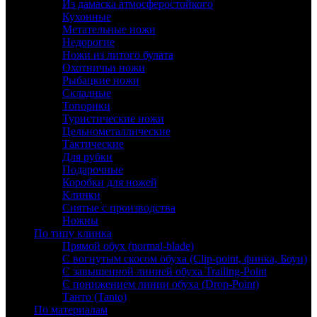
Из дамаска атмосферостойкого
Кухонные
Метательные ножи
Недорогие
Ножи из литого булата
Охотничьи ножи
Рыбацкие ножи
Складные
Топорики
Туристические ножи
Цельнометаллические
Тактические
Для рубки
Подарочные
Коробки для ножей
Клинки
Снятые с производства
Ножны
По типу клинка
Прямой обух (normal-blade)
С вогнутым скосом обуха (Clip-point, финка, Боуи)
С завышенной линией обуха Trailing-Point
С понижением линии обуха (Drop-Point)
Танто (Tanto)
По материалам