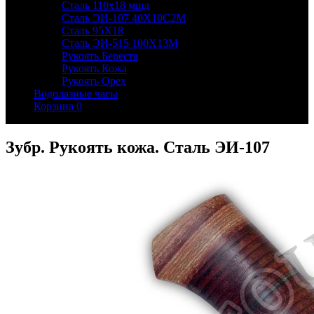
Сталь 110х18 мшд
Сталь ЭИ-107 40Х10С2М
Сталь 95Х18
Сталь ЭИ-515 100Х13М
Рукоять Береста
Рукоять Кожа
Рукоять Орех
Водолазные часы
Корзина
0
Зубр. Рукоять кожа. Сталь ЭИ-107