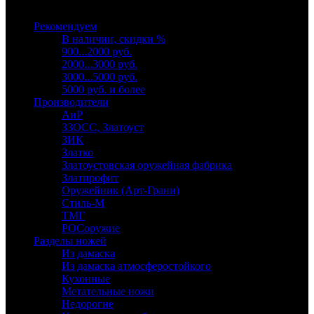
Выберите категорию
Рекомендуем
В наличии, скидки %
900...2000 руб.
2000...3000 руб.
3000...5000 руб.
5000 руб. и более
Производители
АиР
ЗЗОСС, Златоуст
ЗИК
Златко
Златоустовская оружейная фабрика
Златпрофит
Оружейник (Арт-Грани)
Стиль-М
ТМГ
РОСоружие
Разделы ножей
Из дамаска
Из дамаска атмосферостойкого
Кухонные
Метательные ножи
Недорогие