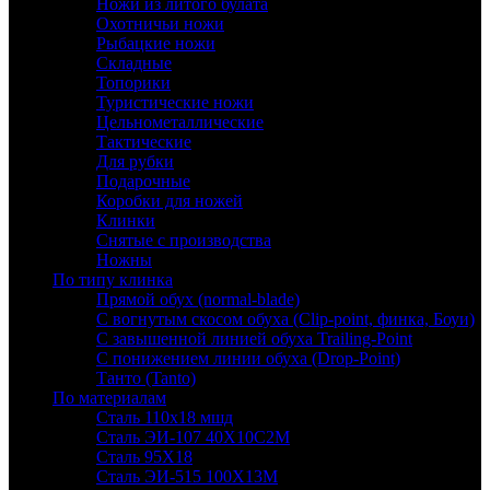
Ножи из литого булата
Охотничьи ножи
Рыбацкие ножи
Складные
Топорики
Туристические ножи
Цельнометаллические
Тактические
Для рубки
Подарочные
Коробки для ножей
Клинки
Снятые с производства
Ножны
По типу клинка
Прямой обух (normal-blade)
С вогнутым скосом обуха (Clip-point, финка, Боуи)
С завышенной линией обуха Trailing-Point
С понижением линии обуха (Drop-Point)
Танто (Tanto)
По материалам
Сталь 110х18 мшд
Сталь ЭИ-107 40Х10С2М
Сталь 95Х18
Сталь ЭИ-515 100Х13М