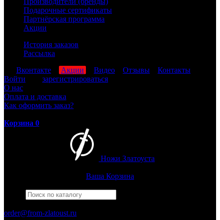
Производители (бренды)
Подарочные сертификаты
Партнёрская программа
Акции
История заказов
Рассылка
мы
Вконтакте
,
Акции
,
Видео
,
Отзывы
,
Контакты
Войти
или
зарегистрироваться
О нас
Оплата и доставка
Как оформить заказ?
Корзина
0
Ножи Златоуста
Интернет-магазин
Златоустовских ножей
Ваша Корзина
Найти
Например,
армейский
ПН-ПТ: 8:00-17:00 (МСК)
order@from-zlatoust.ru