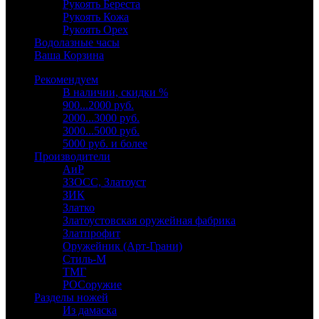
Рукоять Береста
Рукоять Кожа
Рукоять Орех
Водолазные часы
Ваша Корзина
Рекомендуем
В наличии, скидки %
900...2000 руб.
2000...3000 руб.
3000...5000 руб.
5000 руб. и более
Производители
АиР
ЗЗОСС, Златоуст
ЗИК
Златко
Златоустовская оружейная фабрика
Златпрофит
Оружейник (Арт-Грани)
Стиль-М
ТМГ
РОСоружие
Разделы ножей
Из дамаска