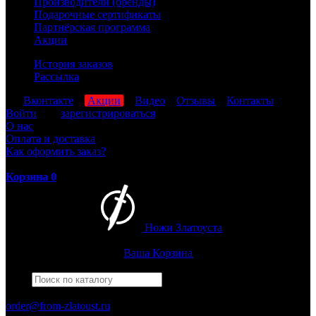
Производители (бренды)
Подарочные сертификаты
Партнёрская программа
Акции
История заказов
Рассылка
мы
Вконтакте
,
Акции
,
Видео
,
Отзывы
,
Контакты
Войти
или
зарегистрироваться
О нас
Оплата и доставка
Как оформить заказ?
Корзина
0
Ножи Златоуста
Интернет-магазин
Златоустовских ножей
Ваша Корзина
Найти
Например,
гвардейский
ПН-ПТ: 8:00-17:00 (МСК)
order@from-zlatoust.ru