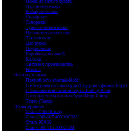
Ножи из литого булата
Охотничьи ножи
Рыбацкие ножи
Складные
Топорики
Туристические ножи
Цельнометаллические
Тактические
Для рубки
Подарочные
Коробки для ножей
Клинки
Снятые с производства
Ножны
По типу клинка
Прямой обух (normal-blade)
С вогнутым скосом обуха (Clip-point, финка, Боуи)
С завышенной линией обуха Trailing-Point
С понижением линии обуха (Drop-Point)
Танто (Tanto)
По материалам
Сталь 110х18 мшд
Сталь ЭИ-107 40Х10С2М
Сталь 95Х18
Сталь ЭИ-515 100Х13М