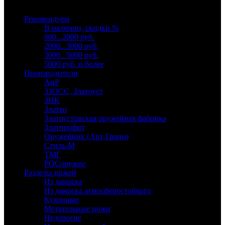
Выберите категорию
Рекомендуем
В наличии, скидки %
900...2000 руб.
2000...3000 руб.
3000...5000 руб.
5000 руб. и более
Производители
АиР
ЗЗОСС, Златоуст
ЗИК
Златко
Златоустовская оружейная фабрика
Златпрофит
Оружейник (Арт-Грани)
Стиль-М
ТМГ
РОСоружие
Разделы ножей
Из дамаска
Из дамаска атмосферостойкого
Кухонные
Метательные ножи
Недорогие