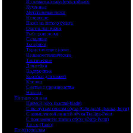
Из дамаска атмосферостойкого
Кухонные
Метательные ножи
Недорогие
Ножи из литого булата
Охотничьи ножи
Рыбацкие ножи
Складные
Топорики
Туристические ножи
Цельнометаллические
Тактические
Для рубки
Подарочные
Коробки для ножей
Клинки
Снятые с производства
Ножны
По типу клинка
Прямой обух (normal-blade)
С вогнутым скосом обуха (Clip-point, финка, Боуи)
С завышенной линией обуха Trailing-Point
С понижением линии обуха (Drop-Point)
Танто (Tanto)
По материалам