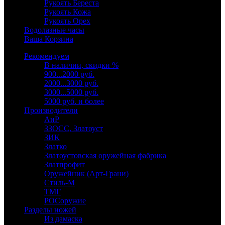
Рукоять Береста
Рукоять Кожа
Рукоять Орех
Водолазные часы
Ваша Корзина
Рекомендуем
В наличии, скидки %
900...2000 руб.
2000...3000 руб.
3000...5000 руб.
5000 руб. и более
Производители
АиР
ЗЗОСС, Златоуст
ЗИК
Златко
Златоустовская оружейная фабрика
Златпрофит
Оружейник (Арт-Грани)
Стиль-М
ТМГ
РОСоружие
Разделы ножей
Из дамаска