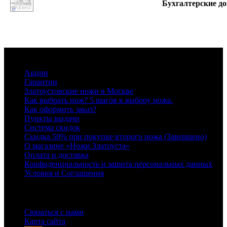
Бухгалтерские д
Информация
Акции
Гарантии
Златоустовские ножи в Москве
Как выбрать нож? 5 шагов к выбору ножа.
Как оформить заказ?
Пункты выдачи
Система скидок
Скидка 50% при покупке второго ножа (Завершено)
О магазине «Ножи Златоуста»
Оплата и доставка
Конфиденциальность и защита персональных данных
Условия и Соглашения
Служба поддержки
Связаться с нами
Карта сайта