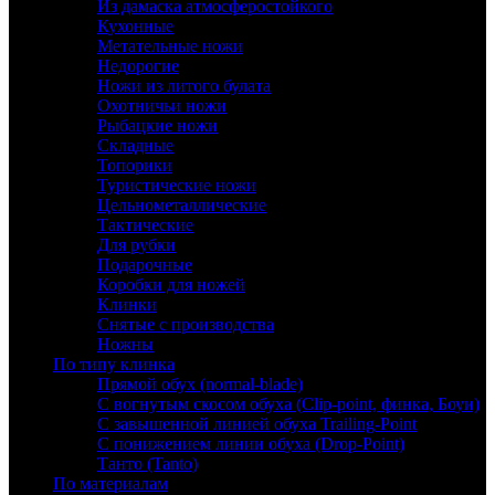
Из дамаска атмосферостойкого
Кухонные
Метательные ножи
Недорогие
Ножи из литого булата
Охотничьи ножи
Рыбацкие ножи
Складные
Топорики
Туристические ножи
Цельнометаллические
Тактические
Для рубки
Подарочные
Коробки для ножей
Клинки
Снятые с производства
Ножны
По типу клинка
Прямой обух (normal-blade)
С вогнутым скосом обуха (Clip-point, финка, Боуи)
С завышенной линией обуха Trailing-Point
С понижением линии обуха (Drop-Point)
Танто (Tanto)
По материалам