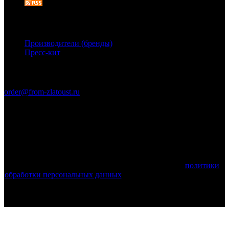
Дополнительно
Производители (бренды)
Пресс-кит
Связаться с нами
order@from-zlatoust.ru
Ножи Златоуста © 2011-2026 гг. (ОГРН 304740403600014)
Вся информация на сайте носит справочный характер и не
является публичной офертой, определяемой положениями
Статьи 437 Гражданского кодекса Российской Федерации.
Технические параметры (спецификация) и комплект поставки
товара могут быть изменены производителем!
Используя этот веб-сайт, вы принимаете условия
политики
обработки персональных данных
и соглашаетесь с тем, что мы
используем cookies.
Поделиться: