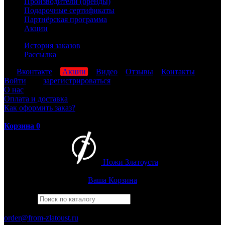
Производители (бренды)
Подарочные сертификаты
Партнёрская программа
Акции
История заказов
Рассылка
мы
Вконтакте
,
Акции
,
Видео
,
Отзывы
,
Контакты
Войти
или
зарегистрироваться
О нас
Оплата и доставка
Как оформить заказ?
Корзина
0
Ножи Златоуста
Интернет-магазин
Златоустовских ножей
Ваша Корзина
Найти
Например,
барс
ПН-ПТ: 8:00-17:00 (МСК)
order@from-zlatoust.ru