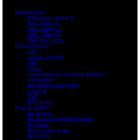
Выберите категорию
Рекомендуем
В наличии, скидки %
900...2000 руб.
2000...3000 руб.
3000...5000 руб.
5000 руб. и более
Производители
АиР
ЗЗОСС, Златоуст
ЗИК
Златко
Златоустовская оружейная фабрика
Златпрофит
Оружейник (Арт-Грани)
Стиль-М
ТМГ
РОСоружие
Разделы ножей
Из дамаска
Из дамаска атмосферостойкого
Кухонные
Метательные ножи
Недорогие