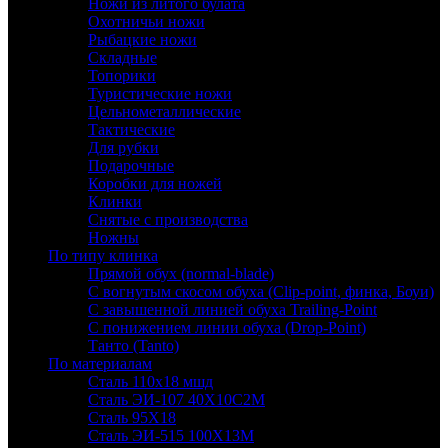
Ножи из литого булата
Охотничьи ножи
Рыбацкие ножи
Складные
Топорики
Туристические ножи
Цельнометаллические
Тактические
Для рубки
Подарочные
Коробки для ножей
Клинки
Снятые с производства
Ножны
По типу клинка
Прямой обух (normal-blade)
С вогнутым скосом обуха (Clip-point, финка, Боуи)
С завышенной линией обуха Trailing-Point
С понижением линии обуха (Drop-Point)
Танто (Tanto)
По материалам
Сталь 110х18 мшд
Сталь ЭИ-107 40Х10С2М
Сталь 95Х18
Сталь ЭИ-515 100Х13М