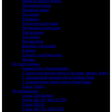
Ножи из литого булата
Охотничьи ножи
Рыбацкие ножи
Складные
Топорики
Туристические ножи
Цельнометаллические
Тактические
Для рубки
Подарочные
Коробки для ножей
Клинки
Снятые с производства
Ножны
По типу клинка
Прямой обух (normal-blade)
С вогнутым скосом обуха (Clip-point, финка, Боуи)
С завышенной линией обуха Trailing-Point
С понижением линии обуха (Drop-Point)
Танто (Tanto)
По материалам
Сталь 110х18 мшд
Сталь ЭИ-107 40Х10С2М
Сталь 95Х18
Сталь ЭИ-515 100Х13М