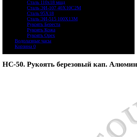
Сталь 110х18 мшд
Сталь ЭИ-107 40Х10С2М
Сталь 95Х18
Сталь ЭИ-515 100Х13М
Рукоять Береста
Рукоять Кожа
Рукоять Орех
Водолазные часы
Корзина
0
НС-50. Рукоять березовый кап. Алюмин