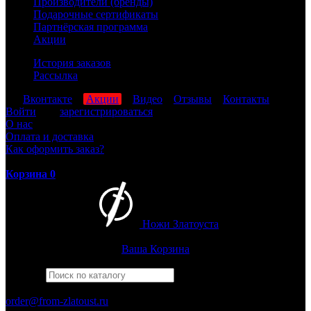
Производители (бренды)
Подарочные сертификаты
Партнёрская программа
Акции
История заказов
Рассылка
мы
Вконтакте
,
Акции
,
Видео
,
Отзывы
,
Контакты
Войти
или
зарегистрироваться
О нас
Оплата и доставка
Как оформить заказ?
Корзина
0
Ножи Златоуста
Интернет-магазин
Златоустовских ножей
Ваша Корзина
Найти
Например,
багира
ПН-ПТ: 8:00-17:00 (МСК)
order@from-zlatoust.ru