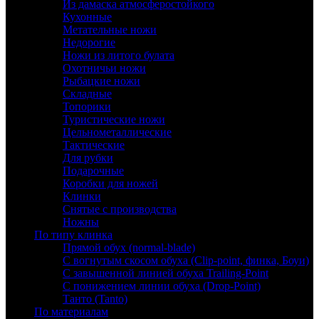
Из дамаска атмосферостойкого
Кухонные
Метательные ножи
Недорогие
Ножи из литого булата
Охотничьи ножи
Рыбацкие ножи
Складные
Топорики
Туристические ножи
Цельнометаллические
Тактические
Для рубки
Подарочные
Коробки для ножей
Клинки
Снятые с производства
Ножны
По типу клинка
Прямой обух (normal-blade)
С вогнутым скосом обуха (Clip-point, финка, Боуи)
С завышенной линией обуха Trailing-Point
С понижением линии обуха (Drop-Point)
Танто (Tanto)
По материалам