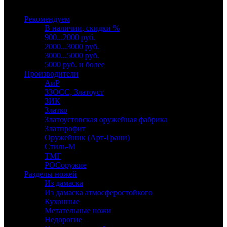
Выберите категорию
Рекомендуем
В наличии, скидки %
900...2000 руб.
2000...3000 руб.
3000...5000 руб.
5000 руб. и более
Производители
АиР
ЗЗОСС, Златоуст
ЗИК
Златко
Златоустовская оружейная фабрика
Златпрофит
Оружейник (Арт-Грани)
Стиль-М
ТМГ
РОСоружие
Разделы ножей
Из дамаска
Из дамаска атмосферостойкого
Кухонные
Метательные ножи
Недорогие