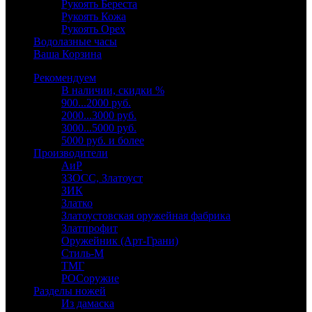
Рукоять Береста
Рукоять Кожа
Рукоять Орех
Водолазные часы
Ваша Корзина
Рекомендуем
В наличии, скидки %
900...2000 руб.
2000...3000 руб.
3000...5000 руб.
5000 руб. и более
Производители
АиР
ЗЗОСС, Златоуст
ЗИК
Златко
Златоустовская оружейная фабрика
Златпрофит
Оружейник (Арт-Грани)
Стиль-М
ТМГ
РОСоружие
Разделы ножей
Из дамаска