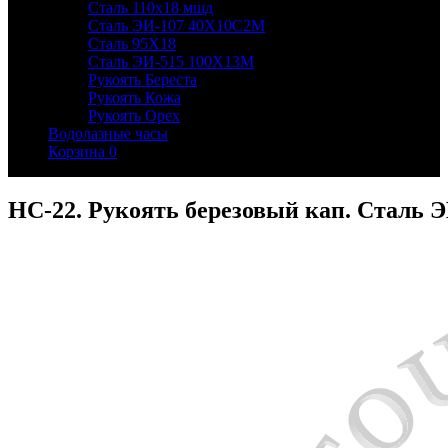
Сталь 110х18 мшд
Сталь ЭИ-107 40Х10С2М
Сталь 95Х18
Сталь ЭИ-515 100Х13М
Рукоять Береста
Рукоять Кожа
Рукоять Орех
Водолазные часы
Корзина
0
НС-22. Рукоять березовый кап. Сталь 