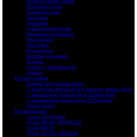
Ножи из литого булата
Охотничьи ножи
Рыбацкие ножи
Складные
Топорики
Туристические ножи
Цельнометаллические
Тактические
Для рубки
Подарочные
Коробки для ножей
Клинки
Снятые с производства
Ножны
По типу клинка
Прямой обух (normal-blade)
С вогнутым скосом обуха (Clip-point, финка, Боуи)
С завышенной линией обуха Trailing-Point
С понижением линии обуха (Drop-Point)
Танто (Tanto)
По материалам
Сталь 110х18 мшд
Сталь ЭИ-107 40Х10С2М
Сталь 95Х18
Сталь ЭИ-515 100Х13М