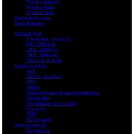
Рукоять Береста
Рукоять Кожа
Рукоять Орех
Водолазные часы
Ваша Корзина
Рекомендуем
В наличии, скидки %
900...2000 руб.
2000...3000 руб.
3000...5000 руб.
5000 руб. и более
Производители
АиР
ЗЗОСС, Златоуст
ЗИК
Златко
Златоустовская оружейная фабрика
Златпрофит
Оружейник (Арт-Грани)
Стиль-М
ТМГ
РОСоружие
Разделы ножей
Из дамаска