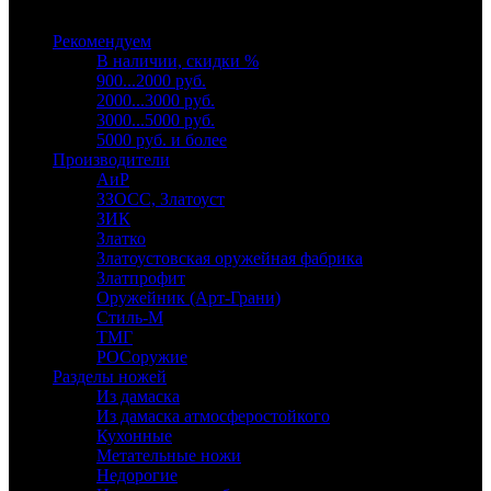
Выберите категорию
Рекомендуем
В наличии, скидки %
900...2000 руб.
2000...3000 руб.
3000...5000 руб.
5000 руб. и более
Производители
АиР
ЗЗОСС, Златоуст
ЗИК
Златко
Златоустовская оружейная фабрика
Златпрофит
Оружейник (Арт-Грани)
Стиль-М
ТМГ
РОСоружие
Разделы ножей
Из дамаска
Из дамаска атмосферостойкого
Кухонные
Метательные ножи
Недорогие