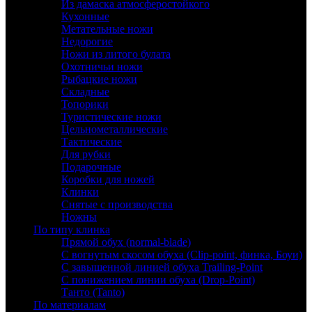
Из дамаска атмосферостойкого
Кухонные
Метательные ножи
Недорогие
Ножи из литого булата
Охотничьи ножи
Рыбацкие ножи
Складные
Топорики
Туристические ножи
Цельнометаллические
Тактические
Для рубки
Подарочные
Коробки для ножей
Клинки
Снятые с производства
Ножны
По типу клинка
Прямой обух (normal-blade)
С вогнутым скосом обуха (Clip-point, финка, Боуи)
С завышенной линией обуха Trailing-Point
С понижением линии обуха (Drop-Point)
Танто (Tanto)
По материалам