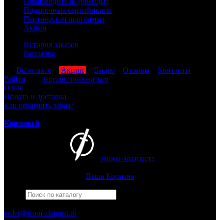
Производители (бренды)
Подарочные сертификаты
Партнёрская программа
Акции
История заказов
Рассылка
мы
Вконтакте
,
Акции
,
Видео
,
Отзывы
,
Контакты
Войти
или
зарегистрироваться
О нас
Оплата и доставка
Как оформить заказ?
Корзина
0
Ножи Златоуста
Интернет-магазин
Златоустовских ножей
Ваша Корзина
Найти
Например,
армейский
ПН-ПТ: 8:00-17:00 (МСК)
order@from-zlatoust.ru