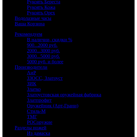
Рукоять Береста
Рукоять Кожа
Рукоять Орех
Водолазные часы
Ваша Корзина
Рекомендуем
В наличии, скидки %
900...2000 руб.
2000...3000 руб.
3000...5000 руб.
5000 руб. и более
Производители
АиР
ЗЗОСС, Златоуст
ЗИК
Златко
Златоустовская оружейная фабрика
Златпрофит
Оружейник (Арт-Грани)
Стиль-М
ТМГ
РОСоружие
Разделы ножей
Из дамаска