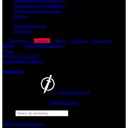
Производители (бренды)
Подарочные сертификаты
Партнёрская программа
Акции
История заказов
Рассылка
мы
Вконтакте
,
Акции
,
Видео
,
Отзывы
,
Контакты
Войти
или
зарегистрироваться
О нас
Оплата и доставка
Как оформить заказ?
Корзина
0
Ножи Златоуста
Интернет-магазин
Златоустовских ножей
Ваша Корзина
Найти
Например,
штрафбат
ПН-ПТ: 8:00-17:00 (МСК)
order@from-zlatoust.ru