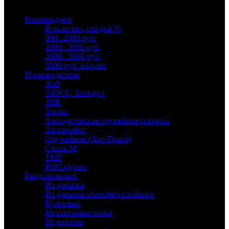
Выберите категорию
Рекомендуем
В наличии, скидки %
900...2000 руб.
2000...3000 руб.
3000...5000 руб.
5000 руб. и более
Производители
АиР
ЗЗОСС, Златоуст
ЗИК
Златко
Златоустовская оружейная фабрика
Златпрофит
Оружейник (Арт-Грани)
Стиль-М
ТМГ
РОСоружие
Разделы ножей
Из дамаска
Из дамаска атмосферостойкого
Кухонные
Метательные ножи
Недорогие