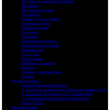
Из дамаска атмосферостойкого
Кухонные
Метательные ножи
Недорогие
Ножи из литого булата
Охотничьи ножи
Рыбацкие ножи
Складные
Топорики
Туристические ножи
Цельнометаллические
Тактические
Для рубки
Подарочные
Коробки для ножей
Клинки
Снятые с производства
Ножны
По типу клинка
Прямой обух (normal-blade)
С вогнутым скосом обуха (Clip-point, финка, Боуи)
С завышенной линией обуха Trailing-Point
С понижением линии обуха (Drop-Point)
Танто (Tanto)
По материалам