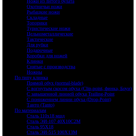
Ножи из литого булата
Охотничьи ножи
Рыбацкие ножи
Складные
Топорики
Туристические ножи
Цельнометаллические
Тактические
Для рубки
Подарочные
Коробки для ножей
Клинки
Снятые с производства
Ножны
По типу клинка
Прямой обух (normal-blade)
С вогнутым скосом обуха (Clip-point, финка, Боуи)
С завышенной линией обуха Trailing-Point
С понижением линии обуха (Drop-Point)
Танто (Tanto)
По материалам
Сталь 110х18 мшд
Сталь ЭИ-107 40Х10С2М
Сталь 95Х18
Сталь ЭИ-515 100Х13М