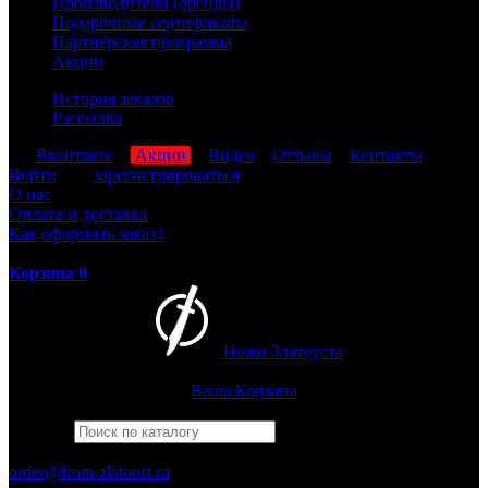
Производители (бренды)
Подарочные сертификаты
Партнёрская программа
Акции
История заказов
Рассылка
мы
Вконтакте
,
Акции
,
Видео
,
Отзывы
,
Контакты
Войти
или
зарегистрироваться
О нас
Оплата и доставка
Как оформить заказ?
Корзина
0
Ножи Златоуста
Интернет-магазин
Златоустовских ножей
Ваша Корзина
Найти
Например,
финка
ПН-ПТ: 8:00-17:00 (МСК)
order@from-zlatoust.ru