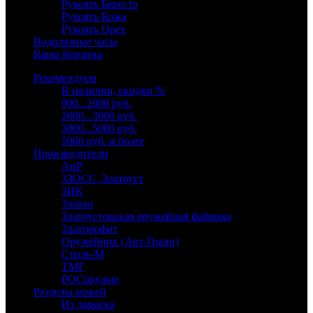
Рукоять Береста
Рукоять Кожа
Рукоять Орех
Водолазные часы
Ваша Корзина
Рекомендуем
В наличии, скидки %
900...2000 руб.
2000...3000 руб.
3000...5000 руб.
5000 руб. и более
Производители
АиР
ЗЗОСС, Златоуст
ЗИК
Златко
Златоустовская оружейная фабрика
Златпрофит
Оружейник (Арт-Грани)
Стиль-М
ТМГ
РОСоружие
Разделы ножей
Из дамаска