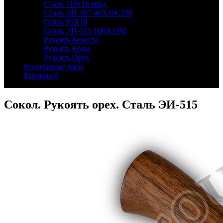
Сталь 110х18 мшд
Сталь ЭИ-107 40Х10С2М
Сталь 95Х18
Сталь ЭИ-515 100Х13М
Рукоять Береста
Рукоять Кожа
Рукоять Орех
Водолазные часы
Корзина
0
Сокол. Рукоять орех. Сталь ЭИ-515