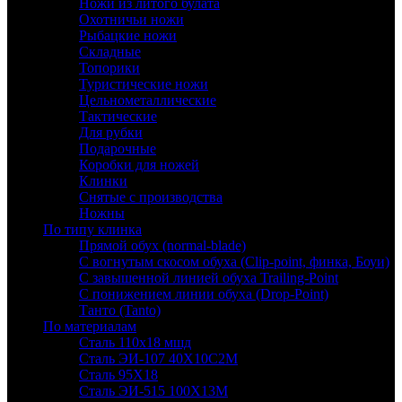
Ножи из литого булата
Охотничьи ножи
Рыбацкие ножи
Складные
Топорики
Туристические ножи
Цельнометаллические
Тактические
Для рубки
Подарочные
Коробки для ножей
Клинки
Снятые с производства
Ножны
По типу клинка
Прямой обух (normal-blade)
С вогнутым скосом обуха (Clip-point, финка, Боуи)
С завышенной линией обуха Trailing-Point
С понижением линии обуха (Drop-Point)
Танто (Tanto)
По материалам
Сталь 110х18 мшд
Сталь ЭИ-107 40Х10С2М
Сталь 95Х18
Сталь ЭИ-515 100Х13М