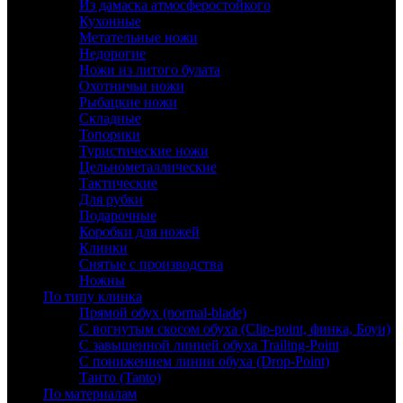
Из дамаска атмосферостойкого
Кухонные
Метательные ножи
Недорогие
Ножи из литого булата
Охотничьи ножи
Рыбацкие ножи
Складные
Топорики
Туристические ножи
Цельнометаллические
Тактические
Для рубки
Подарочные
Коробки для ножей
Клинки
Снятые с производства
Ножны
По типу клинка
Прямой обух (normal-blade)
С вогнутым скосом обуха (Clip-point, финка, Боуи)
С завышенной линией обуха Trailing-Point
С понижением линии обуха (Drop-Point)
Танто (Tanto)
По материалам