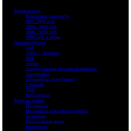
Выберите категорию
Рекомендуем
В наличии, скидки %
900...2000 руб.
2000...3000 руб.
3000...5000 руб.
5000 руб. и более
Производители
АиР
ЗЗОСС, Златоуст
ЗИК
Златко
Златоустовская оружейная фабрика
Златпрофит
Оружейник (Арт-Грани)
Стиль-М
ТМГ
РОСоружие
Разделы ножей
Из дамаска
Из дамаска атмосферостойкого
Кухонные
Метательные ножи
Недорогие