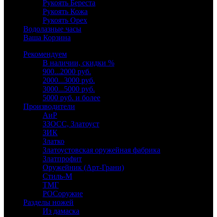
Рукоять Береста
Рукоять Кожа
Рукоять Орех
Водолазные часы
Ваша Корзина
Рекомендуем
В наличии, скидки %
900...2000 руб.
2000...3000 руб.
3000...5000 руб.
5000 руб. и более
Производители
АиР
ЗЗОСС, Златоуст
ЗИК
Златко
Златоустовская оружейная фабрика
Златпрофит
Оружейник (Арт-Грани)
Стиль-М
ТМГ
РОСоружие
Разделы ножей
Из дамаска