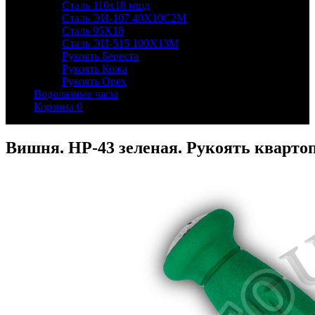
Сталь 110х18 мшд
Сталь ЭИ-107 40Х10С2М
Сталь 95Х18
Сталь ЭИ-515 100Х13М
Рукоять Береста
Рукоять Кожа
Рукоять Орех
Водолазные часы
Корзина
0
Вишня. НР-43 зеленая. Рукоять кварто