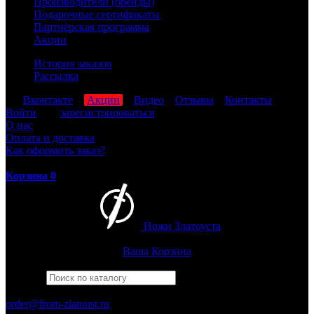
Производители (бренды)
Подарочные сертификаты
Партнёрская программа
Акции
История заказов
Рассылка
мы
Вконтакте
,
Акции
,
Видео
,
Отзывы
,
Контакты
Войти
или
зарегистрироваться
О нас
Оплата и доставка
Как оформить заказ?
Корзина
0
Ножи Златоуста
Интернет-магазин
Златоустовских ножей
Ваша Корзина
Найти
Например,
беркут
ПН-ПТ: 8:00-17:00 (МСК)
order@from-zlatoust.ru