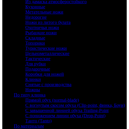
Из дамаска атмосферостойкого
Кухонные
Метательные ножи
Недорогие
Ножи из литого булата
Охотничьи ножи
Рыбацкие ножи
Складные
Топорики
Туристические ножи
Цельнометаллические
Тактические
Для рубки
Подарочные
Коробки для ножей
Клинки
Снятые с производства
Ножны
По типу клинка
Прямой обух (normal-blade)
С вогнутым скосом обуха (Clip-point, финка, Боуи)
С завышенной линией обуха Trailing-Point
С понижением линии обуха (Drop-Point)
Танто (Tanto)
По материалам