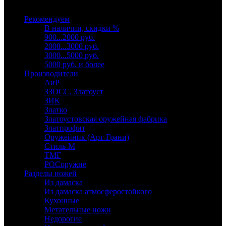
Выберите категорию
Рекомендуем
В наличии, скидки %
900...2000 руб.
2000...3000 руб.
3000...5000 руб.
5000 руб. и более
Производители
АиР
ЗЗОСС, Златоуст
ЗИК
Златко
Златоустовская оружейная фабрика
Златпрофит
Оружейник (Арт-Грани)
Стиль-М
ТМГ
РОСоружие
Разделы ножей
Из дамаска
Из дамаска атмосферостойкого
Кухонные
Метательные ножи
Недорогие