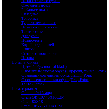
Ножи из литого булата
Охотничьи ножи
Рыбацкие ножи
Складные
Топорики
Туристические ножи
Цельнометаллические
Тактические
Для рубки
Подарочные
Коробки для ножей
Клинки
Снятые с производства
Ножны
По типу клинка
Прямой обух (normal-blade)
С вогнутым скосом обуха (Clip-point, финка, Боуи)
С завышенной линией обуха Trailing-Point
С понижением линии обуха (Drop-Point)
Танто (Tanto)
По материалам
Сталь 110х18 мшд
Сталь ЭИ-107 40Х10С2М
Сталь 95Х18
Сталь ЭИ-515 100Х13М