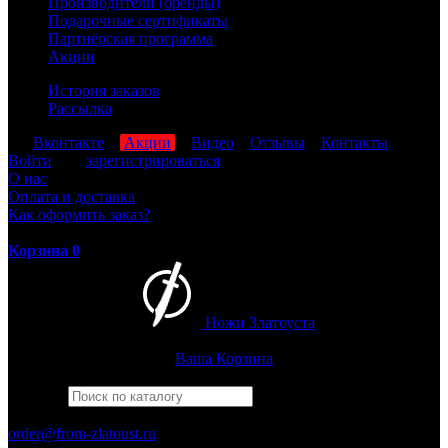
Производители (бренды)
Подарочные сертификаты
Партнёрская программа
Акции
История заказов
Рассылка
мы
Вконтакте
,
Акции
,
Видео
,
Отзывы
,
Контакты
Войти
или
зарегистрироваться
О нас
Оплата и доставка
Как оформить заказ?
Корзина
0
Ножи Златоуста
Интернет-магазин
Златоустовских ножей
Ваша Корзина
Найти
Например,
финка
ПН-ПТ: 8:00-17:00 (МСК)
order@from-zlatoust.ru