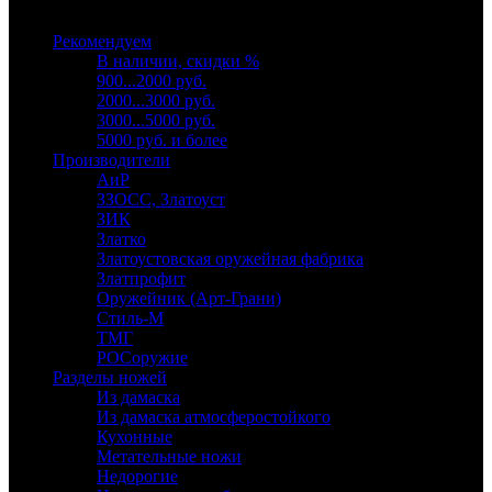
Выберите категорию
Рекомендуем
В наличии, скидки %
900...2000 руб.
2000...3000 руб.
3000...5000 руб.
5000 руб. и более
Производители
АиР
ЗЗОСС, Златоуст
ЗИК
Златко
Златоустовская оружейная фабрика
Златпрофит
Оружейник (Арт-Грани)
Стиль-М
ТМГ
РОСоружие
Разделы ножей
Из дамаска
Из дамаска атмосферостойкого
Кухонные
Метательные ножи
Недорогие