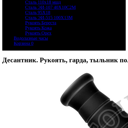
Сталь 110х18 мшд
Сталь ЭИ-107 40Х10С2М
Сталь 95Х18
Сталь ЭИ-515 100Х13М
Рукоять Береста
Рукоять Кожа
Рукоять Орех
Водолазные часы
Корзина
0
Десантник. Рукоять, гарда, тыльник п