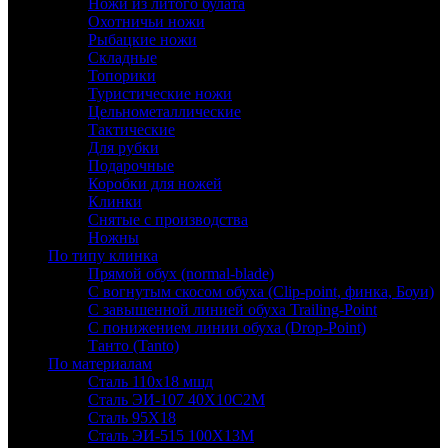
Ножи из литого булата
Охотничьи ножи
Рыбацкие ножи
Складные
Топорики
Туристические ножи
Цельнометаллические
Тактические
Для рубки
Подарочные
Коробки для ножей
Клинки
Снятые с производства
Ножны
По типу клинка
Прямой обух (normal-blade)
С вогнутым скосом обуха (Clip-point, финка, Боуи)
С завышенной линией обуха Trailing-Point
С понижением линии обуха (Drop-Point)
Танто (Tanto)
По материалам
Сталь 110х18 мшд
Сталь ЭИ-107 40Х10С2М
Сталь 95Х18
Сталь ЭИ-515 100Х13М