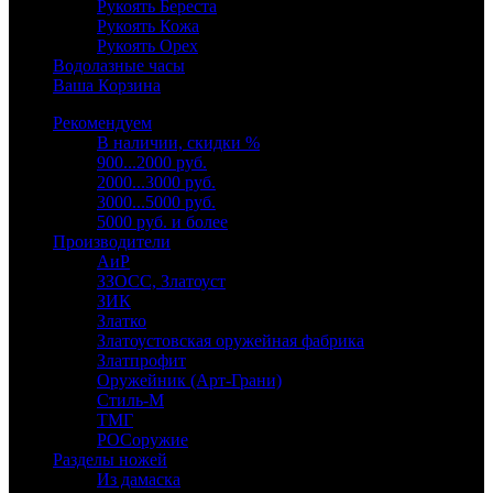
Рукоять Береста
Рукоять Кожа
Рукоять Орех
Водолазные часы
Ваша Корзина
Рекомендуем
В наличии, скидки %
900...2000 руб.
2000...3000 руб.
3000...5000 руб.
5000 руб. и более
Производители
АиР
ЗЗОСС, Златоуст
ЗИК
Златко
Златоустовская оружейная фабрика
Златпрофит
Оружейник (Арт-Грани)
Стиль-М
ТМГ
РОСоружие
Разделы ножей
Из дамаска