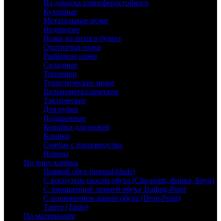
Из дамаска атмосферостойкого
Кухонные
Метательные ножи
Недорогие
Ножи из литого булата
Охотничьи ножи
Рыбацкие ножи
Складные
Топорики
Туристические ножи
Цельнометаллические
Тактические
Для рубки
Подарочные
Коробки для ножей
Клинки
Снятые с производства
Ножны
По типу клинка
Прямой обух (normal-blade)
С вогнутым скосом обуха (Clip-point, финка, Боуи)
С завышенной линией обуха Trailing-Point
С понижением линии обуха (Drop-Point)
Танто (Tanto)
По материалам