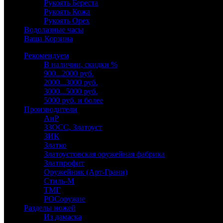
Рукоять Береста
Рукоять Кожа
Рукоять Орех
Водолазные часы
Ваша Корзина
Рекомендуем
В наличии, скидки %
900...2000 руб.
2000...3000 руб.
3000...5000 руб.
5000 руб. и более
Производители
АиР
ЗЗОСС, Златоуст
ЗИК
Златко
Златоустовская оружейная фабрика
Златпрофит
Оружейник (Арт-Грани)
Стиль-М
ТМГ
РОСоружие
Разделы ножей
Из дамаска