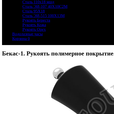
Сталь 110х18 мшд
Сталь ЭИ-107 40Х10С2М
Сталь 95Х18
Сталь ЭИ-515 100Х13М
Рукоять Береста
Рукоять Кожа
Рукоять Орех
Водолазные часы
Корзина
0
Бекас-1. Рукоять полимерное покрытие