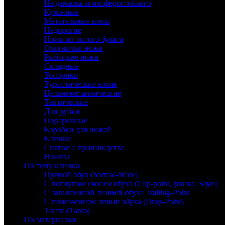
Из дамаска атмосферостойкого
Кухонные
Метательные ножи
Недорогие
Ножи из литого булата
Охотничьи ножи
Рыбацкие ножи
Складные
Топорики
Туристические ножи
Цельнометаллические
Тактические
Для рубки
Подарочные
Коробки для ножей
Клинки
Снятые с производства
Ножны
По типу клинка
Прямой обух (normal-blade)
С вогнутым скосом обуха (Clip-point, финка, Боуи)
С завышенной линией обуха Trailing-Point
С понижением линии обуха (Drop-Point)
Танто (Tanto)
По материалам