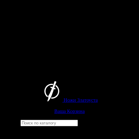
Ножи Златоуста
Интернет-магазин
Златоустовских ножей
Ваша Корзина
Найти
Например,
беркут