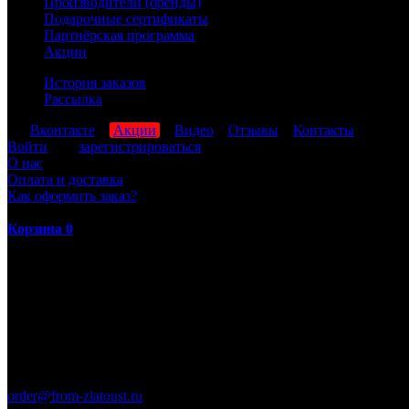
Производители (бренды)
Подарочные сертификаты
Партнёрская программа
Акции
История заказов
Рассылка
мы
Вконтакте
,
Акции
,
Видео
,
Отзывы
,
Контакты
Войти
или
зарегистрироваться
О нас
Оплата и доставка
Как оформить заказ?
Корзина
0
ПН-ПТ: 8:00-17:00 (МСК)
order@from-zlatoust.ru