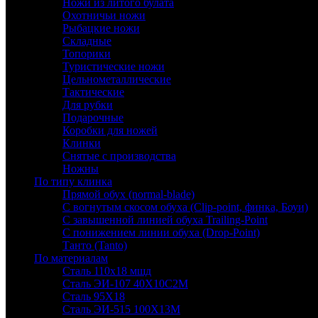
Ножи из литого булата
Охотничьи ножи
Рыбацкие ножи
Складные
Топорики
Туристические ножи
Цельнометаллические
Тактические
Для рубки
Подарочные
Коробки для ножей
Клинки
Снятые с производства
Ножны
По типу клинка
Прямой обух (normal-blade)
С вогнутым скосом обуха (Clip-point, финка, Боуи)
С завышенной линией обуха Trailing-Point
С понижением линии обуха (Drop-Point)
Танто (Tanto)
По материалам
Сталь 110х18 мшд
Сталь ЭИ-107 40Х10С2М
Сталь 95Х18
Сталь ЭИ-515 100Х13М