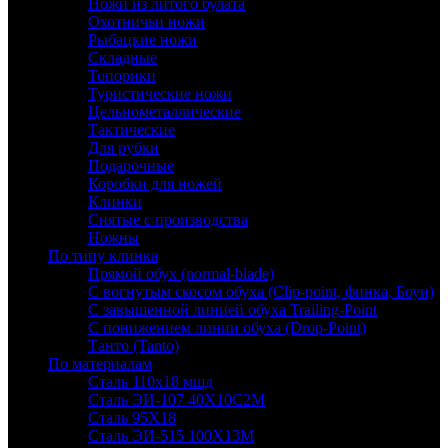
Ножи из литого булата
Охотничьи ножи
Рыбацкие ножи
Складные
Топорики
Туристические ножи
Цельнометаллические
Тактические
Для рубки
Подарочные
Коробки для ножей
Клинки
Снятые с производства
Ножны
По типу клинка
Прямой обух (normal-blade)
С вогнутым скосом обуха (Clip-point, финка, Боуи)
С завышенной линией обуха Trailing-Point
С понижением линии обуха (Drop-Point)
Танто (Tanto)
По материалам
Сталь 110х18 мшд
Сталь ЭИ-107 40Х10С2М
Сталь 95Х18
Сталь ЭИ-515 100Х13М