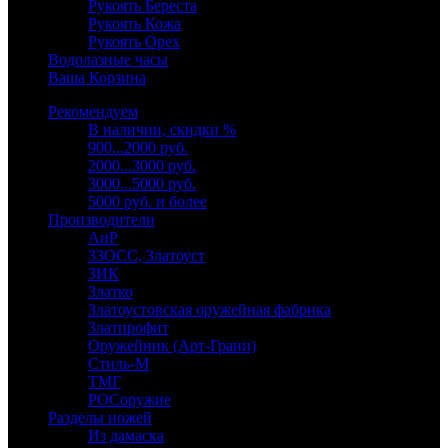
Рукоять Береста
Рукоять Кожа
Рукоять Орех
Водолазные часы
Ваша Корзина
Рекомендуем
В наличии, скидки %
900...2000 руб.
2000...3000 руб.
3000...5000 руб.
5000 руб. и более
Производители
АиР
ЗЗОСС, Златоуст
ЗИК
Златко
Златоустовская оружейная фабрика
Златпрофит
Оружейник (Арт-Грани)
Стиль-М
ТМГ
РОСоружие
Разделы ножей
Из дамаска