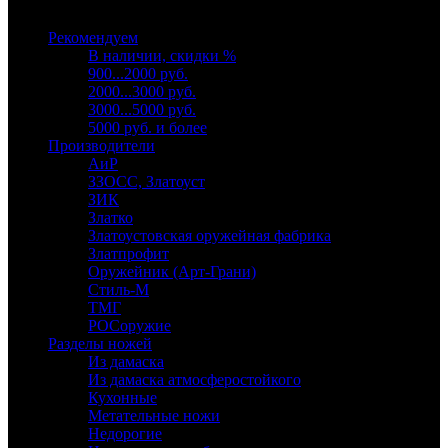
Выберите категорию
Рекомендуем
В наличии, скидки %
900...2000 руб.
2000...3000 руб.
3000...5000 руб.
5000 руб. и более
Производители
АиР
ЗЗОСС, Златоуст
ЗИК
Златко
Златоустовская оружейная фабрика
Златпрофит
Оружейник (Арт-Грани)
Стиль-М
ТМГ
РОСоружие
Разделы ножей
Из дамаска
Из дамаска атмосферостойкого
Кухонные
Метательные ножи
Недорогие