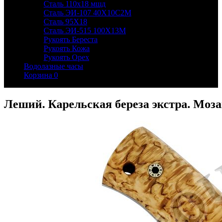
Сталь 110х18 мшд
Сталь ЭИ-107 40Х10С2М
Сталь 95Х18
Сталь ЭИ-515 100Х13М
Рукоять Береста
Рукоять Кожа
Рукоять Орех
Водолазные часы
Корзина
0
Леший. Карельская береза экстра. Мо