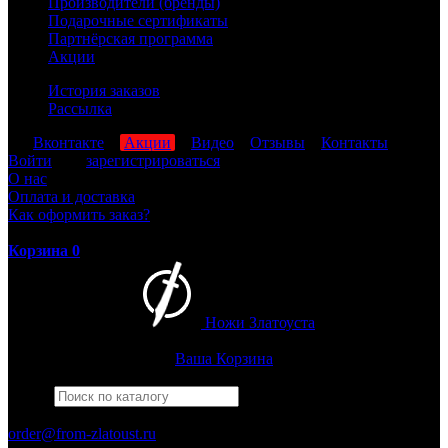
Производители (бренды)
Подарочные сертификаты
Партнёрская программа
Акции
История заказов
Рассылка
мы
Вконтакте
,
Акции
,
Видео
,
Отзывы
,
Контакты
Войти
или
зарегистрироваться
О нас
Оплата и доставка
Как оформить заказ?
Корзина
0
Ножи Златоуста
Интернет-магазин
Златоустовских ножей
Ваша Корзина
Найти
Например,
штрафбат
ПН-ПТ: 8:00-17:00 (МСК)
order@from-zlatoust.ru