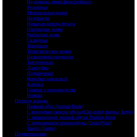
Из дамаска атмосферостойкого
Кухонные
Метательные ножи
Недорогие
Ножи из литого булата
Охотничьи ножи
Рыбацкие ножи
Складные
Топорики
Туристические ножи
Цельнометаллические
Тактические
Для рубки
Подарочные
Коробки для ножей
Клинки
Снятые с производства
Ножны
По типу клинка
Прямой обух (normal-blade)
С вогнутым скосом обуха (Clip-point, финка, Боуи)
С завышенной линией обуха Trailing-Point
С понижением линии обуха (Drop-Point)
Танто (Tanto)
По материалам