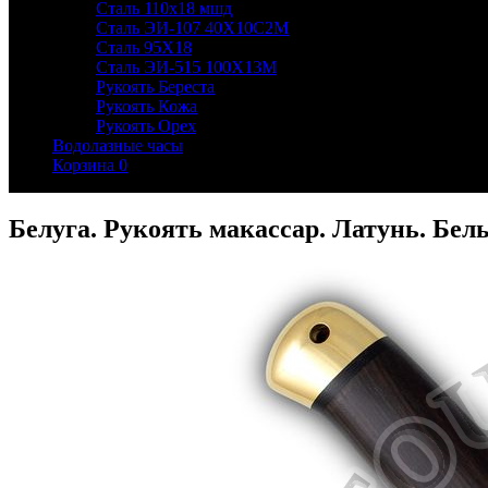
Сталь 110х18 мшд
Сталь ЭИ-107 40Х10С2М
Сталь 95Х18
Сталь ЭИ-515 100Х13М
Рукоять Береста
Рукоять Кожа
Рукоять Орех
Водолазные часы
Корзина
0
Белуга. Рукоять макассар. Латунь. Бел