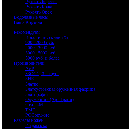
Рукоять Береста
Рукоять Кожа
Рукоять Орех
Водолазные часы
Ваша Корзина
Рекомендуем
В наличии, скидки %
900...2000 руб.
2000...3000 руб.
3000...5000 руб.
5000 руб. и более
Производители
АиР
ЗЗОСС, Златоуст
ЗИК
Златко
Златоустовская оружейная фабрика
Златпрофит
Оружейник (Арт-Грани)
Стиль-М
ТМГ
РОСоружие
Разделы ножей
Из дамаска