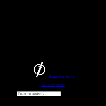
Ножи Златоуста
Интернет-магазин
Златоустовских ножей
Ваша Корзина
Найти
Например,
рысь