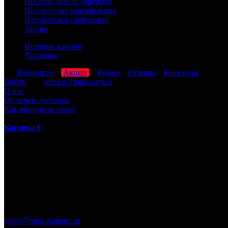
Производители (бренды)
Подарочные сертификаты
Партнёрская программа
Акции
История заказов
Рассылка
мы
Вконтакте
,
Акции
,
Видео
,
Отзывы
,
Контакты
Войти
или
зарегистрироваться
О нас
Оплата и доставка
Как оформить заказ?
Корзина
0
ПН-ПТ: 8:00-17:00 (МСК)
order@from-zlatoust.ru