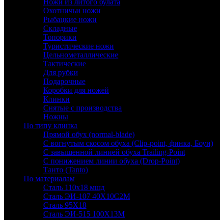
Ножи из литого булата
Охотничьи ножи
Рыбацкие ножи
Складные
Топорики
Туристические ножи
Цельнометаллические
Тактические
Для рубки
Подарочные
Коробки для ножей
Клинки
Снятые с производства
Ножны
По типу клинка
Прямой обух (normal-blade)
С вогнутым скосом обуха (Clip-point, финка, Боуи)
С завышенной линией обуха Trailing-Point
С понижением линии обуха (Drop-Point)
Танто (Tanto)
По материалам
Сталь 110х18 мшд
Сталь ЭИ-107 40Х10С2М
Сталь 95Х18
Сталь ЭИ-515 100Х13М