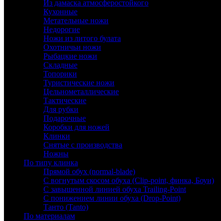
Из дамаска атмосферостойкого
Кухонные
Метательные ножи
Недорогие
Ножи из литого булата
Охотничьи ножи
Рыбацкие ножи
Складные
Топорики
Туристические ножи
Цельнометаллические
Тактические
Для рубки
Подарочные
Коробки для ножей
Клинки
Снятые с производства
Ножны
По типу клинка
Прямой обух (normal-blade)
С вогнутым скосом обуха (Clip-point, финка, Боуи)
С завышенной линией обуха Trailing-Point
С понижением линии обуха (Drop-Point)
Танто (Tanto)
По материалам