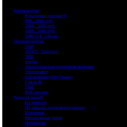
Выберите категорию
Рекомендуем
В наличии, скидки %
900...2000 руб.
2000...3000 руб.
3000...5000 руб.
5000 руб. и более
Производители
АиР
ЗЗОСС, Златоуст
ЗИК
Златко
Златоустовская оружейная фабрика
Златпрофит
Оружейник (Арт-Грани)
Стиль-М
ТМГ
РОСоружие
Разделы ножей
Из дамаска
Из дамаска атмосферостойкого
Кухонные
Метательные ножи
Недорогие