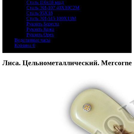
Сталь 110х18 мшд
Сталь ЭИ-107 40Х10С2М
Сталь 95Х18
Сталь ЭИ-515 100Х13М
Рукоять Береста
Рукоять Кожа
Рукоять Орех
Водолазные часы
Корзина
0
Лиса. Цельнометаллический. Mercorne 