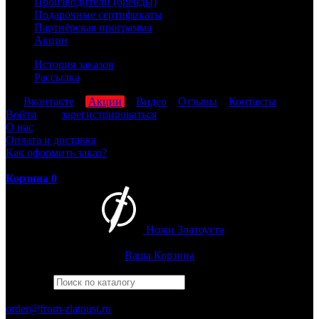
Производители (бренды)
Подарочные сертификаты
Партнёрская программа
Акции
История заказов
Рассылка
мы
Вконтакте
,
Акции
,
Видео
,
Отзывы
,
Контакты
Войти
или
зарегистрироваться
О нас
Оплата и доставка
Как оформить заказ?
Корзина
0
Ножи Златоуста
Интернет-магазин
Златоустовских ножей
Ваша Корзина
Найти
Например,
барс
ПН-ПТ: 8:00-17:00 (МСК)
order@from-zlatoust.ru