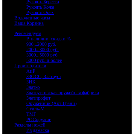
Рукоять Береста
Рукоять Кожа
Рукоять Орех
Водолазные часы
Ваша Корзина
Рекомендуем
В наличии, скидки %
900...2000 руб.
2000...3000 руб.
3000...5000 руб.
5000 руб. и более
Производители
АиР
ЗЗОСС, Златоуст
ЗИК
Златко
Златоустовская оружейная фабрика
Златпрофит
Оружейник (Арт-Грани)
Стиль-М
ТМГ
РОСоружие
Разделы ножей
Из дамаска