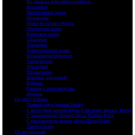
Из дамаска атмосферостойкого
Кухонные
Метательные ножи
Недорогие
Ножи из литого булата
Охотничьи ножи
Рыбацкие ножи
Складные
Топорики
Туристические ножи
Цельнометаллические
Тактические
Для рубки
Подарочные
Коробки для ножей
Клинки
Снятые с производства
Ножны
По типу клинка
Прямой обух (normal-blade)
С вогнутым скосом обуха (Clip-point, финка, Боуи)
С завышенной линией обуха Trailing-Point
С понижением линии обуха (Drop-Point)
Танто (Tanto)
По материалам