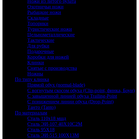
Ножи из литого булата
Охотничьи ножи
Рыбацкие ножи
Складные
Топорики
Туристические ножи
Цельнометаллические
Тактические
Для рубки
Подарочные
Коробки для ножей
Клинки
Снятые с производства
Ножны
По типу клинка
Прямой обух (normal-blade)
С вогнутым скосом обуха (Clip-point, финка, Боуи)
С завышенной линией обуха Trailing-Point
С понижением линии обуха (Drop-Point)
Танто (Tanto)
По материалам
Сталь 110х18 мшд
Сталь ЭИ-107 40Х10С2М
Сталь 95Х18
Сталь ЭИ-515 100Х13М