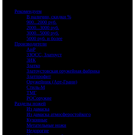
Выберите категорию
Рекомендуем
В наличии, скидки %
900...2000 руб.
2000...3000 руб.
3000...5000 руб.
5000 руб. и более
Производители
АиР
ЗЗОСС, Златоуст
ЗИК
Златко
Златоустовская оружейная фабрика
Златпрофит
Оружейник (Арт-Грани)
Стиль-М
ТМГ
РОСоружие
Разделы ножей
Из дамаска
Из дамаска атмосферостойкого
Кухонные
Метательные ножи
Недорогие