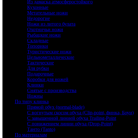
Из дамаска атмосферостойкого
Кухонные
Метательные ножи
Недорогие
Ножи из литого булата
Охотничьи ножи
Рыбацкие ножи
Складные
Топорики
Туристические ножи
Цельнометаллические
Тактические
Для рубки
Подарочные
Коробки для ножей
Клинки
Снятые с производства
Ножны
По типу клинка
Прямой обух (normal-blade)
С вогнутым скосом обуха (Clip-point, финка, Боуи)
С завышенной линией обуха Trailing-Point
С понижением линии обуха (Drop-Point)
Танто (Tanto)
По материалам