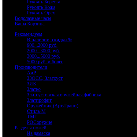
Рукоять Береста
Рукоять Кожа
Рукоять Орех
Водолазные часы
Ваша Корзина
Рекомендуем
В наличии, скидки %
900...2000 руб.
2000...3000 руб.
3000...5000 руб.
5000 руб. и более
Производители
АиР
ЗЗОСС, Златоуст
ЗИК
Златко
Златоустовская оружейная фабрика
Златпрофит
Оружейник (Арт-Грани)
Стиль-М
ТМГ
РОСоружие
Разделы ножей
Из дамаска