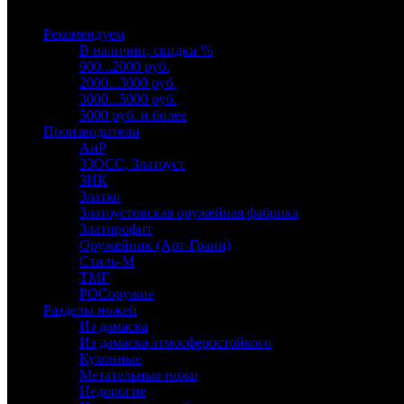
Выберите категорию
Рекомендуем
В наличии, скидки %
900...2000 руб.
2000...3000 руб.
3000...5000 руб.
5000 руб. и более
Производители
АиР
ЗЗОСС, Златоуст
ЗИК
Златко
Златоустовская оружейная фабрика
Златпрофит
Оружейник (Арт-Грани)
Стиль-М
ТМГ
РОСоружие
Разделы ножей
Из дамаска
Из дамаска атмосферостойкого
Кухонные
Метательные ножи
Недорогие