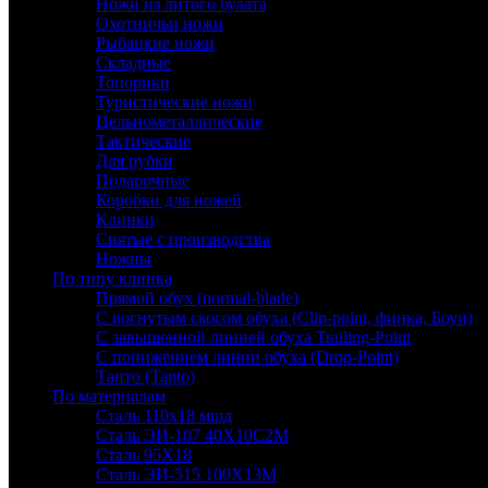
Ножи из литого булата
Охотничьи ножи
Рыбацкие ножи
Складные
Топорики
Туристические ножи
Цельнометаллические
Тактические
Для рубки
Подарочные
Коробки для ножей
Клинки
Снятые с производства
Ножны
По типу клинка
Прямой обух (normal-blade)
С вогнутым скосом обуха (Clip-point, финка, Боуи)
С завышенной линией обуха Trailing-Point
С понижением линии обуха (Drop-Point)
Танто (Tanto)
По материалам
Сталь 110х18 мшд
Сталь ЭИ-107 40Х10С2М
Сталь 95Х18
Сталь ЭИ-515 100Х13М