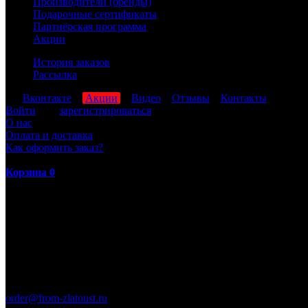
Производители (бренды)
Подарочные сертификаты
Партнёрская программа
Акции
История заказов
Рассылка
мы
Вконтакте
,
Акции
,
Видео
,
Отзывы
,
Контакты
Войти
или
зарегистрироваться
О нас
Оплата и доставка
Как оформить заказ?
Корзина
0
ПН-ПТ: 8:00-17:00 (МСК)
order@from-zlatoust.ru