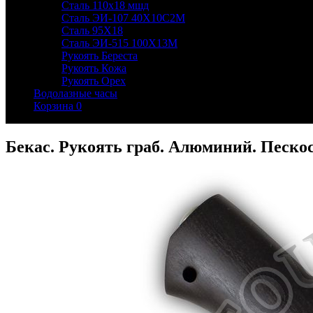
Сталь 110х18 мшд
Сталь ЭИ-107 40Х10С2М
Сталь 95Х18
Сталь ЭИ-515 100Х13М
Рукоять Береста
Рукоять Кожа
Рукоять Орех
Водолазные часы
Корзина
0
Бекас. Рукоять граб. Алюминий. Пескос