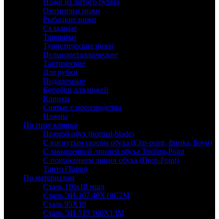
Ножи из литого булата
Охотничьи ножи
Рыбацкие ножи
Складные
Топорики
Туристические ножи
Цельнометаллические
Тактические
Для рубки
Подарочные
Коробки для ножей
Клинки
Снятые с производства
Ножны
По типу клинка
Прямой обух (normal-blade)
С вогнутым скосом обуха (Clip-point, финка, Боуи)
С завышенной линией обуха Trailing-Point
С понижением линии обуха (Drop-Point)
Танто (Tanto)
По материалам
Сталь 110х18 мшд
Сталь ЭИ-107 40Х10С2М
Сталь 95Х18
Сталь ЭИ-515 100Х13М