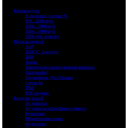
Выберите категорию
Рекомендуем
В наличии, скидки %
900...2000 руб.
2000...3000 руб.
3000...5000 руб.
5000 руб. и более
Производители
АиР
ЗЗОСС, Златоуст
ЗИК
Златко
Златоустовская оружейная фабрика
Златпрофит
Оружейник (Арт-Грани)
Стиль-М
ТМГ
РОСоружие
Разделы ножей
Из дамаска
Из дамаска атмосферостойкого
Кухонные
Метательные ножи
Недорогие