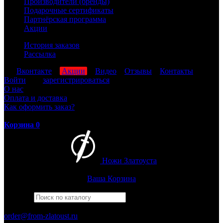
Производители (бренды)
Подарочные сертификаты
Партнёрская программа
Акции
История заказов
Рассылка
мы
Вконтакте
,
Акции
,
Видео
,
Отзывы
,
Контакты
Войти
или
зарегистрироваться
О нас
Оплата и доставка
Как оформить заказ?
Корзина
0
Ножи Златоуста
Интернет-магазин
Златоустовских ножей
Ваша Корзина
Найти
Например,
финка
ПН-ПТ: 8:00-17:00 (МСК)
order@from-zlatoust.ru