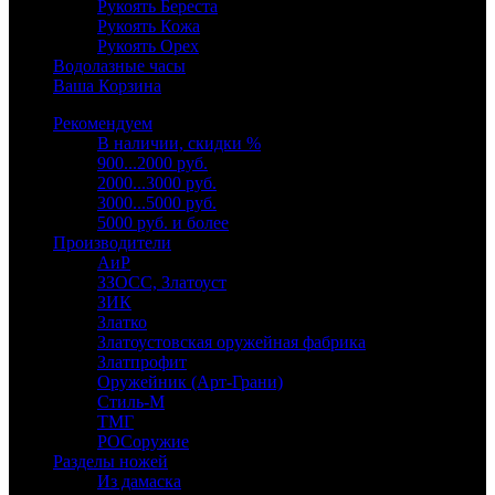
Рукоять Береста
Рукоять Кожа
Рукоять Орех
Водолазные часы
Ваша Корзина
Рекомендуем
В наличии, скидки %
900...2000 руб.
2000...3000 руб.
3000...5000 руб.
5000 руб. и более
Производители
АиР
ЗЗОСС, Златоуст
ЗИК
Златко
Златоустовская оружейная фабрика
Златпрофит
Оружейник (Арт-Грани)
Стиль-М
ТМГ
РОСоружие
Разделы ножей
Из дамаска