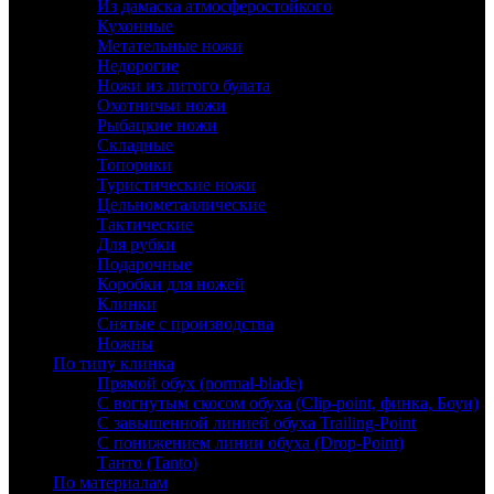
Из дамаска атмосферостойкого
Кухонные
Метательные ножи
Недорогие
Ножи из литого булата
Охотничьи ножи
Рыбацкие ножи
Складные
Топорики
Туристические ножи
Цельнометаллические
Тактические
Для рубки
Подарочные
Коробки для ножей
Клинки
Снятые с производства
Ножны
По типу клинка
Прямой обух (normal-blade)
С вогнутым скосом обуха (Clip-point, финка, Боуи)
С завышенной линией обуха Trailing-Point
С понижением линии обуха (Drop-Point)
Танто (Tanto)
По материалам