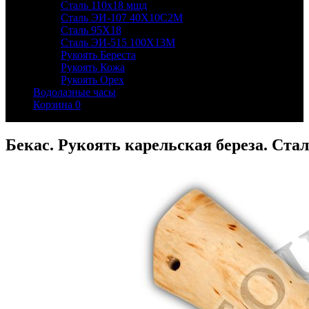
Сталь 110х18 мшд
Сталь ЭИ-107 40Х10С2М
Сталь 95Х18
Сталь ЭИ-515 100Х13М
Рукоять Береста
Рукоять Кожа
Рукоять Орех
Водолазные часы
Корзина
0
Бекас. Рукоять карельская береза. Стал