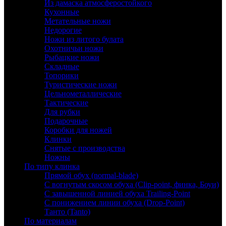
Из дамаска атмосферостойкого
Кухонные
Метательные ножи
Недорогие
Ножи из литого булата
Охотничьи ножи
Рыбацкие ножи
Складные
Топорики
Туристические ножи
Цельнометаллические
Тактические
Для рубки
Подарочные
Коробки для ножей
Клинки
Снятые с производства
Ножны
По типу клинка
Прямой обух (normal-blade)
С вогнутым скосом обуха (Clip-point, финка, Боуи)
С завышенной линией обуха Trailing-Point
С понижением линии обуха (Drop-Point)
Танто (Tanto)
По материалам