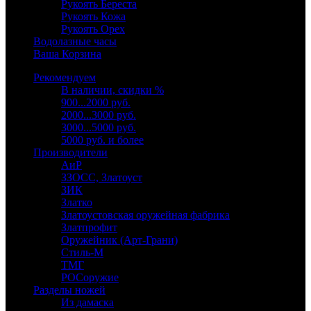
Рукоять Береста
Рукоять Кожа
Рукоять Орех
Водолазные часы
Ваша Корзина
Рекомендуем
В наличии, скидки %
900...2000 руб.
2000...3000 руб.
3000...5000 руб.
5000 руб. и более
Производители
АиР
ЗЗОСС, Златоуст
ЗИК
Златко
Златоустовская оружейная фабрика
Златпрофит
Оружейник (Арт-Грани)
Стиль-М
ТМГ
РОСоружие
Разделы ножей
Из дамаска