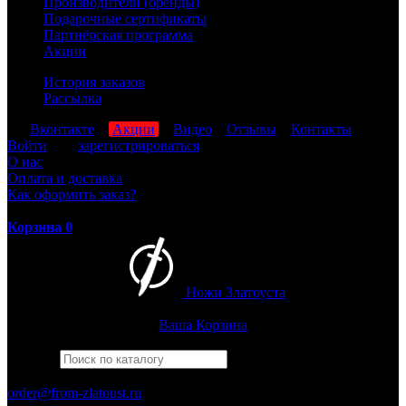
Производители (бренды)
Подарочные сертификаты
Партнёрская программа
Акции
История заказов
Рассылка
мы
Вконтакте
,
Акции
,
Видео
,
Отзывы
,
Контакты
Войти
или
зарегистрироваться
О нас
Оплата и доставка
Как оформить заказ?
Корзина
0
Ножи Златоуста
Интернет-магазин
Златоустовских ножей
Ваша Корзина
Найти
Например,
багира
ПН-ПТ: 8:00-17:00 (МСК)
order@from-zlatoust.ru