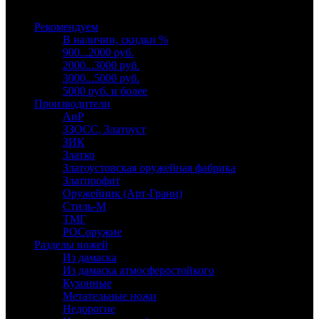
Выберите категорию
Рекомендуем
В наличии, скидки %
900...2000 руб.
2000...3000 руб.
3000...5000 руб.
5000 руб. и более
Производители
АиР
ЗЗОСС, Златоуст
ЗИК
Златко
Златоустовская оружейная фабрика
Златпрофит
Оружейник (Арт-Грани)
Стиль-М
ТМГ
РОСоружие
Разделы ножей
Из дамаска
Из дамаска атмосферостойкого
Кухонные
Метательные ножи
Недорогие