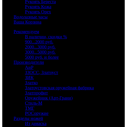
Рукоять Береста
Рукоять Кожа
Рукоять Орех
Водолазные часы
Ваша Корзина
Рекомендуем
В наличии, скидки %
900...2000 руб.
2000...3000 руб.
3000...5000 руб.
5000 руб. и более
Производители
АиР
ЗЗОСС, Златоуст
ЗИК
Златко
Златоустовская оружейная фабрика
Златпрофит
Оружейник (Арт-Грани)
Стиль-М
ТМГ
РОСоружие
Разделы ножей
Из дамаска