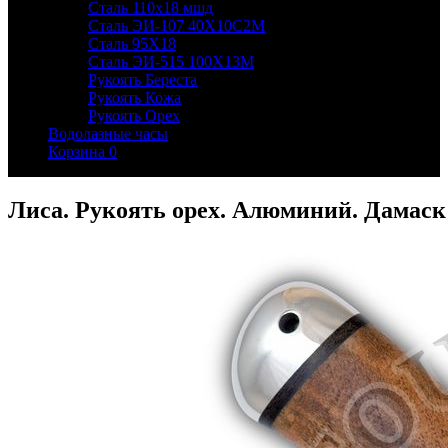
Сталь 110х18 мшд
Сталь ЭИ-107 40Х10С2М
Сталь 95Х18
Сталь ЭИ-515 100Х13М
Рукоять Береста
Рукоять Кожа
Рукоять Орех
Водолазные часы
Корзина
0
Лиса. Рукоять орех. Алюминий. Дамаск