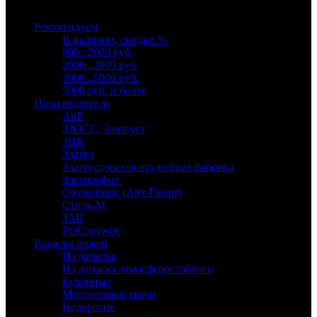
Выберите категорию
Рекомендуем
В наличии, скидки %
900...2000 руб.
2000...3000 руб.
3000...5000 руб.
5000 руб. и более
Производители
АиР
ЗЗОСС, Златоуст
ЗИК
Златко
Златоустовская оружейная фабрика
Златпрофит
Оружейник (Арт-Грани)
Стиль-М
ТМГ
РОСоружие
Разделы ножей
Из дамаска
Из дамаска атмосферостойкого
Кухонные
Метательные ножи
Недорогие