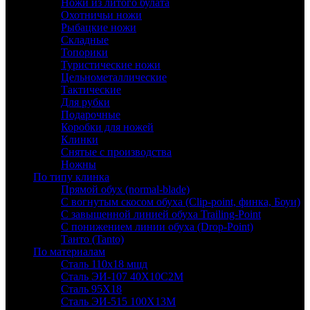
Ножи из литого булата
Охотничьи ножи
Рыбацкие ножи
Складные
Топорики
Туристические ножи
Цельнометаллические
Тактические
Для рубки
Подарочные
Коробки для ножей
Клинки
Снятые с производства
Ножны
По типу клинка
Прямой обух (normal-blade)
С вогнутым скосом обуха (Clip-point, финка, Боуи)
С завышенной линией обуха Trailing-Point
С понижением линии обуха (Drop-Point)
Танто (Tanto)
По материалам
Сталь 110х18 мшд
Сталь ЭИ-107 40Х10С2М
Сталь 95Х18
Сталь ЭИ-515 100Х13М