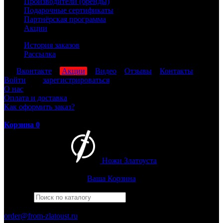
Производители (бренды)
Подарочные сертификаты
Партнёрская программа
Акции
История заказов
Рассылка
мы
Вконтакте
,
Акции
,
Видео
,
Отзывы
,
Контакты
Войти
или
зарегистрироваться
О нас
Оплата и доставка
Как оформить заказ?
Корзина
0
Ножи Златоуста
Интернет-магазин
Златоустовских ножей
Ваша Корзина
Найти
Например,
финка
ПН-ПТ: 8:00-17:00 (МСК)
order@from-zlatoust.ru