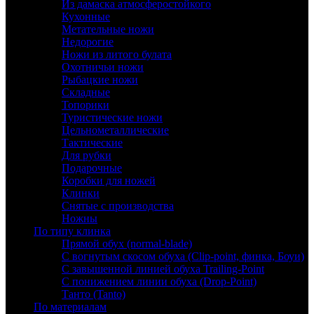
Из дамаска атмосферостойкого
Кухонные
Метательные ножи
Недорогие
Ножи из литого булата
Охотничьи ножи
Рыбацкие ножи
Складные
Топорики
Туристические ножи
Цельнометаллические
Тактические
Для рубки
Подарочные
Коробки для ножей
Клинки
Снятые с производства
Ножны
По типу клинка
Прямой обух (normal-blade)
С вогнутым скосом обуха (Clip-point, финка, Боуи)
С завышенной линией обуха Trailing-Point
С понижением линии обуха (Drop-Point)
Танто (Tanto)
По материалам