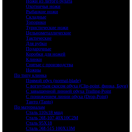
Ножи из литого булата
Охотничьи ножи
Рыбацкие ножи
Складные
Топорики
Туристические ножи
Цельнометаллические
Тактические
Для рубки
Подарочные
Коробки для ножей
Клинки
Снятые с производства
Ножны
По типу клинка
Прямой обух (normal-blade)
С вогнутым скосом обуха (Clip-point, финка, Боуи)
С завышенной линией обуха Trailing-Point
С понижением линии обуха (Drop-Point)
Танто (Tanto)
По материалам
Сталь 110х18 мшд
Сталь ЭИ-107 40Х10С2М
Сталь 95Х18
Сталь ЭИ-515 100Х13М