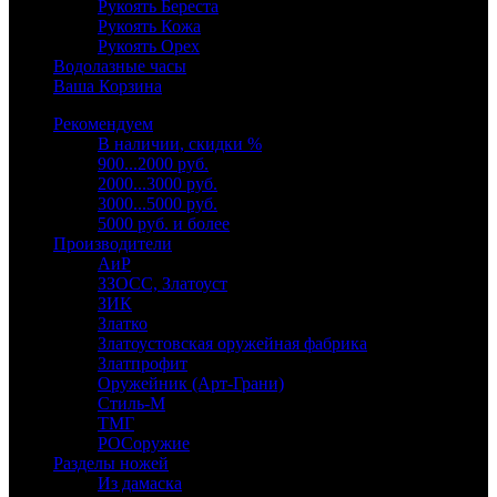
Рукоять Береста
Рукоять Кожа
Рукоять Орех
Водолазные часы
Ваша Корзина
Рекомендуем
В наличии, скидки %
900...2000 руб.
2000...3000 руб.
3000...5000 руб.
5000 руб. и более
Производители
АиР
ЗЗОСС, Златоуст
ЗИК
Златко
Златоустовская оружейная фабрика
Златпрофит
Оружейник (Арт-Грани)
Стиль-М
ТМГ
РОСоружие
Разделы ножей
Из дамаска