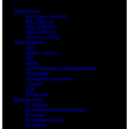
Выберите категорию
Рекомендуем
В наличии, скидки %
900...2000 руб.
2000...3000 руб.
3000...5000 руб.
5000 руб. и более
Производители
АиР
ЗЗОСС, Златоуст
ЗИК
Златко
Златоустовская оружейная фабрика
Златпрофит
Оружейник (Арт-Грани)
Стиль-М
ТМГ
РОСоружие
Разделы ножей
Из дамаска
Из дамаска атмосферостойкого
Кухонные
Метательные ножи
Недорогие