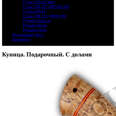
Сталь 110х18 мшд
Сталь ЭИ-107 40Х10С2М
Сталь 95Х18
Сталь ЭИ-515 100Х13М
Рукоять Береста
Рукоять Кожа
Рукоять Орех
Водолазные часы
Корзина
0
Куница. Подарочный. С долами