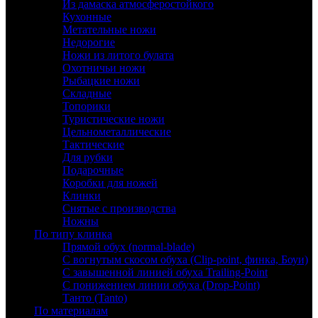
Из дамаска атмосферостойкого
Кухонные
Метательные ножи
Недорогие
Ножи из литого булата
Охотничьи ножи
Рыбацкие ножи
Складные
Топорики
Туристические ножи
Цельнометаллические
Тактические
Для рубки
Подарочные
Коробки для ножей
Клинки
Снятые с производства
Ножны
По типу клинка
Прямой обух (normal-blade)
С вогнутым скосом обуха (Clip-point, финка, Боуи)
С завышенной линией обуха Trailing-Point
С понижением линии обуха (Drop-Point)
Танто (Tanto)
По материалам