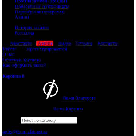
Производители (бренды)
Подарочные сертификаты
Партнёрская программа
Акции
История заказов
Рассылка
мы
Вконтакте
,
Акции
,
Видео
,
Отзывы
,
Контакты
Войти
или
зарегистрироваться
О нас
Оплата и доставка
Как оформить заказ?
Корзина
0
Ножи Златоуста
Интернет-магазин
Златоустовских ножей
Ваша Корзина
Найти
Например,
кузюк
ПН-ПТ: 8:00-17:00 (МСК)
order@from-zlatoust.ru