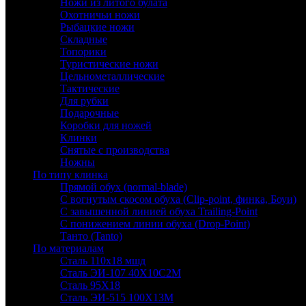
Ножи из литого булата
Охотничьи ножи
Рыбацкие ножи
Складные
Топорики
Туристические ножи
Цельнометаллические
Тактические
Для рубки
Подарочные
Коробки для ножей
Клинки
Снятые с производства
Ножны
По типу клинка
Прямой обух (normal-blade)
С вогнутым скосом обуха (Clip-point, финка, Боуи)
С завышенной линией обуха Trailing-Point
С понижением линии обуха (Drop-Point)
Танто (Tanto)
По материалам
Сталь 110х18 мшд
Сталь ЭИ-107 40Х10С2М
Сталь 95Х18
Сталь ЭИ-515 100Х13М