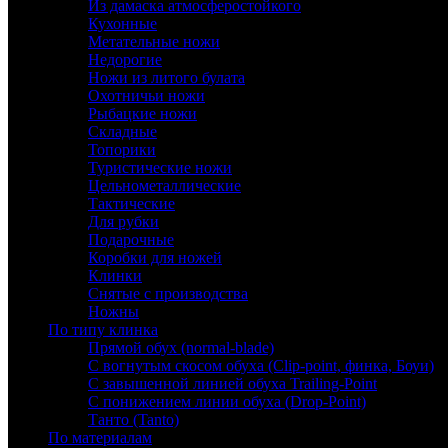
Из дамаска атмосферостойкого
Кухонные
Метательные ножи
Недорогие
Ножи из литого булата
Охотничьи ножи
Рыбацкие ножи
Складные
Топорики
Туристические ножи
Цельнометаллические
Тактические
Для рубки
Подарочные
Коробки для ножей
Клинки
Снятые с производства
Ножны
По типу клинка
Прямой обух (normal-blade)
С вогнутым скосом обуха (Clip-point, финка, Боуи)
С завышенной линией обуха Trailing-Point
С понижением линии обуха (Drop-Point)
Танто (Tanto)
По материалам