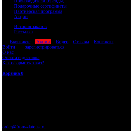
Производители (бренды)
Подарочные сертификаты
Партнёрская программа
Акции
История заказов
Рассылка
мы
Вконтакте
,
Акции
,
Видео
,
Отзывы
,
Контакты
Войти
или
зарегистрироваться
О нас
Оплата и доставка
Как оформить заказ?
Корзина
0
ПН-ПТ: 8:00-17:00 (МСК)
order@from-zlatoust.ru