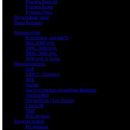
Рукоять Береста
Рукоять Кожа
Рукоять Орех
Водолазные часы
Ваша Корзина
Рекомендуем
В наличии, скидки %
900...2000 руб.
2000...3000 руб.
3000...5000 руб.
5000 руб. и более
Производители
АиР
ЗЗОСС, Златоуст
ЗИК
Златко
Златоустовская оружейная фабрика
Златпрофит
Оружейник (Арт-Грани)
Стиль-М
ТМГ
РОСоружие
Разделы ножей
Из дамаска