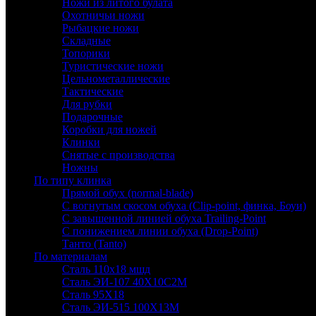
Ножи из литого булата
Охотничьи ножи
Рыбацкие ножи
Складные
Топорики
Туристические ножи
Цельнометаллические
Тактические
Для рубки
Подарочные
Коробки для ножей
Клинки
Снятые с производства
Ножны
По типу клинка
Прямой обух (normal-blade)
С вогнутым скосом обуха (Clip-point, финка, Боуи)
С завышенной линией обуха Trailing-Point
С понижением линии обуха (Drop-Point)
Танто (Tanto)
По материалам
Сталь 110х18 мшд
Сталь ЭИ-107 40Х10С2М
Сталь 95Х18
Сталь ЭИ-515 100Х13М