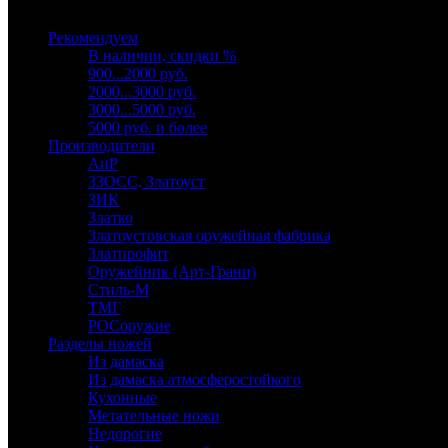
Выберите категорию
Рекомендуем
В наличии, скидки %
900...2000 руб.
2000...3000 руб.
3000...5000 руб.
5000 руб. и более
Производители
АиР
ЗЗОСС, Златоуст
ЗИК
Златко
Златоустовская оружейная фабрика
Златпрофит
Оружейник (Арт-Грани)
Стиль-М
ТМГ
РОСоружие
Разделы ножей
Из дамаска
Из дамаска атмосферостойкого
Кухонные
Метательные ножи
Недорогие