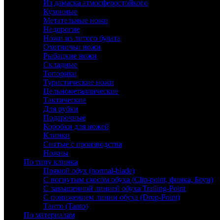
Из дамаска атмосферостойкого
Кухонные
Метательные ножи
Недорогие
Ножи из литого булата
Охотничьи ножи
Рыбацкие ножи
Складные
Топорики
Туристические ножи
Цельнометаллические
Тактические
Для рубки
Подарочные
Коробки для ножей
Клинки
Снятые с производства
Ножны
По типу клинка
Прямой обух (normal-blade)
С вогнутым скосом обуха (Clip-point, финка, Боуи)
С завышенной линией обуха Trailing-Point
С понижением линии обуха (Drop-Point)
Танто (Tanto)
По материалам