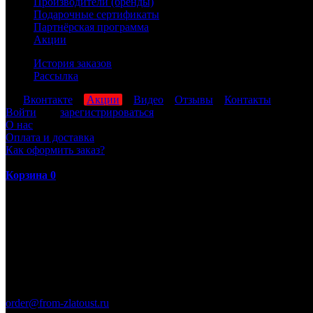
Производители (бренды)
Подарочные сертификаты
Партнёрская программа
Акции
История заказов
Рассылка
мы
Вконтакте
,
Акции
,
Видео
,
Отзывы
,
Контакты
Войти
или
зарегистрироваться
О нас
Оплата и доставка
Как оформить заказ?
Корзина
0
ПН-ПТ: 8:00-17:00 (МСК)
order@from-zlatoust.ru