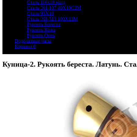
Сталь 110х18 мшд
Сталь ЭИ-107 40Х10С2М
Сталь 95Х18
Сталь ЭИ-515 100Х13М
Рукоять Береста
Рукоять Кожа
Рукоять Орех
Водолазные часы
Корзина
0
Куница-2. Рукоять береста. Латунь. Ста