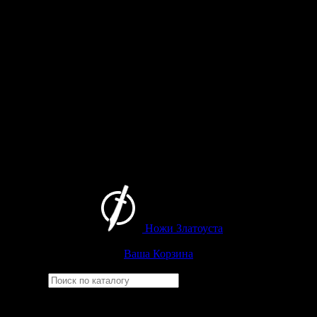
Ножи Златоуста
Интернет-магазин
Златоустовских ножей
Ваша Корзина
Найти
Например,
финка