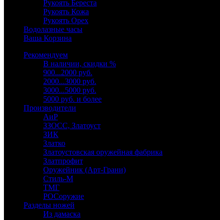
Рукоять Береста
Рукоять Кожа
Рукоять Орех
Водолазные часы
Ваша Корзина
Рекомендуем
В наличии, скидки %
900...2000 руб.
2000...3000 руб.
3000...5000 руб.
5000 руб. и более
Производители
АиР
ЗЗОСС, Златоуст
ЗИК
Златко
Златоустовская оружейная фабрика
Златпрофит
Оружейник (Арт-Грани)
Стиль-М
ТМГ
РОСоружие
Разделы ножей
Из дамаска