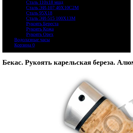
Сталь 110х18 мшд
Сталь ЭИ-107 40Х10С2М
Сталь 95Х18
Сталь ЭИ-515 100Х13М
Рукоять Береста
Рукоять Кожа
Рукоять Орех
Водолазные часы
Корзина
0
Бекас. Рукоять карельская береза. Алю