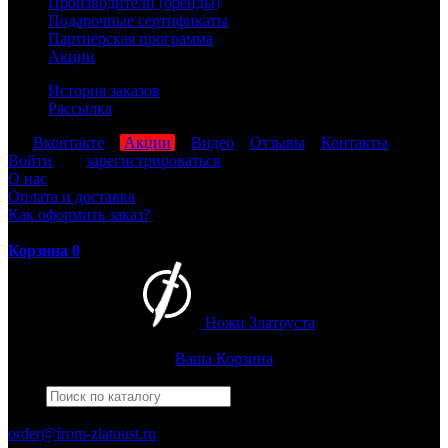
Производители (бренды)
Подарочные сертификаты
Партнёрская программа
Акции
История заказов
Рассылка
мы
Вконтакте
,
Акции
,
Видео
,
Отзывы
,
Контакты
Войти
или
зарегистрироваться
О нас
Оплата и доставка
Как оформить заказ?
Корзина
0
Ножи Златоуста
Интернет-магазин
Златоустовских ножей
Ваша Корзина
Найти
Например,
черный нож
ПН-ПТ: 8:00-17:00 (МСК)
order@from-zlatoust.ru