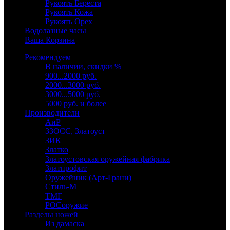
Рукоять Береста
Рукоять Кожа
Рукоять Орех
Водолазные часы
Ваша Корзина
Рекомендуем
В наличии, скидки %
900...2000 руб.
2000...3000 руб.
3000...5000 руб.
5000 руб. и более
Производители
АиР
ЗЗОСС, Златоуст
ЗИК
Златко
Златоустовская оружейная фабрика
Златпрофит
Оружейник (Арт-Грани)
Стиль-М
ТМГ
РОСоружие
Разделы ножей
Из дамаска