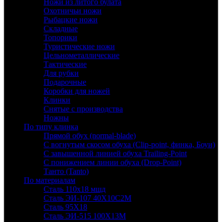
Ножи из литого булата
Охотничьи ножи
Рыбацкие ножи
Складные
Топорики
Туристические ножи
Цельнометаллические
Тактические
Для рубки
Подарочные
Коробки для ножей
Клинки
Снятые с производства
Ножны
По типу клинка
Прямой обух (normal-blade)
С вогнутым скосом обуха (Clip-point, финка, Боуи)
С завышенной линией обуха Trailing-Point
С понижением линии обуха (Drop-Point)
Танто (Tanto)
По материалам
Сталь 110х18 мшд
Сталь ЭИ-107 40Х10С2М
Сталь 95Х18
Сталь ЭИ-515 100Х13М