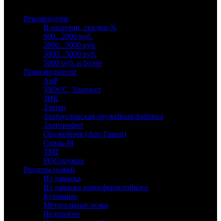
Выберите категорию
Рекомендуем
В наличии, скидки %
900...2000 руб.
2000...3000 руб.
3000...5000 руб.
5000 руб. и более
Производители
АиР
ЗЗОСС, Златоуст
ЗИК
Златко
Златоустовская оружейная фабрика
Златпрофит
Оружейник (Арт-Грани)
Стиль-М
ТМГ
РОСоружие
Разделы ножей
Из дамаска
Из дамаска атмосферостойкого
Кухонные
Метательные ножи
Недорогие