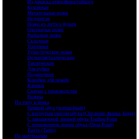
Из дамаска атмосферостойкого
Кухонные
Метательные ножи
Недорогие
Ножи из литого булата
Охотничьи ножи
Рыбацкие ножи
Складные
Топорики
Туристические ножи
Цельнометаллические
Тактические
Для рубки
Подарочные
Коробки для ножей
Клинки
Снятые с производства
Ножны
По типу клинка
Прямой обух (normal-blade)
С вогнутым скосом обуха (Clip-point, финка, Боуи)
С завышенной линией обуха Trailing-Point
С понижением линии обуха (Drop-Point)
Танто (Tanto)
По материалам