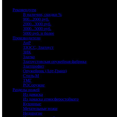
Выберите категорию
Рекомендуем
В наличии, скидки %
900...2000 руб.
2000...3000 руб.
3000...5000 руб.
5000 руб. и более
Производители
АиР
ЗЗОСС, Златоуст
ЗИК
Златко
Златоустовская оружейная фабрика
Златпрофит
Оружейник (Арт-Грани)
Стиль-М
ТМГ
РОСоружие
Разделы ножей
Из дамаска
Из дамаска атмосферостойкого
Кухонные
Метательные ножи
Недорогие