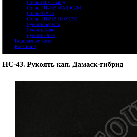
Сталь 110х18 мшд
Сталь ЭИ-107 40Х10С2М
Сталь 95Х18
Сталь ЭИ-515 100Х13М
Рукоять Береста
Рукоять Кожа
Рукоять Орех
Водолазные часы
Корзина
0
НС-43. Рукоять кап. Дамаск-гибрид