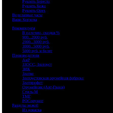
Рукоять Береста
Рукоять Кожа
Рукоять Орех
Водолазные часы
Ваша Корзина
Рекомендуем
В наличии, скидки %
900...2000 руб.
2000...3000 руб.
3000...5000 руб.
5000 руб. и более
Производители
АиР
ЗЗОСС, Златоуст
ЗИК
Златко
Златоустовская оружейная фабрика
Златпрофит
Оружейник (Арт-Грани)
Стиль-М
ТМГ
РОСоружие
Разделы ножей
Из дамаска