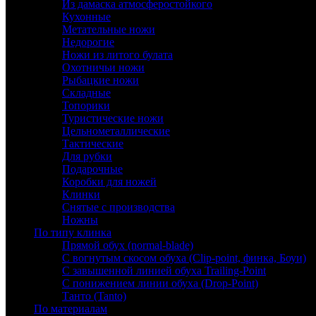
Из дамаска атмосферостойкого
Кухонные
Метательные ножи
Недорогие
Ножи из литого булата
Охотничьи ножи
Рыбацкие ножи
Складные
Топорики
Туристические ножи
Цельнометаллические
Тактические
Для рубки
Подарочные
Коробки для ножей
Клинки
Снятые с производства
Ножны
По типу клинка
Прямой обух (normal-blade)
С вогнутым скосом обуха (Clip-point, финка, Боуи)
С завышенной линией обуха Trailing-Point
С понижением линии обуха (Drop-Point)
Танто (Tanto)
По материалам