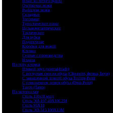
Ножи из литого булата
Охотничьи ножи
Рыбацкие ножи
Складные
Топорики
Туристические ножи
Цельнометаллические
Тактические
Для рубки
Подарочные
Коробки для ножей
Клинки
Снятые с производства
Ножны
По типу клинка
Прямой обух (normal-blade)
С вогнутым скосом обуха (Clip-point, финка, Боуи)
С завышенной линией обуха Trailing-Point
С понижением линии обуха (Drop-Point)
Танто (Tanto)
По материалам
Сталь 110х18 мшд
Сталь ЭИ-107 40Х10С2М
Сталь 95Х18
Сталь ЭИ-515 100Х13М