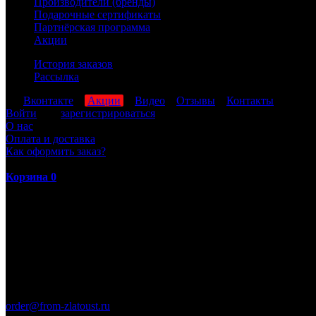
Производители (бренды)
Подарочные сертификаты
Партнёрская программа
Акции
История заказов
Рассылка
мы
Вконтакте
,
Акции
,
Видео
,
Отзывы
,
Контакты
Войти
или
зарегистрироваться
О нас
Оплата и доставка
Как оформить заказ?
Корзина
0
ПН-ПТ: 8:00-17:00 (МСК)
order@from-zlatoust.ru