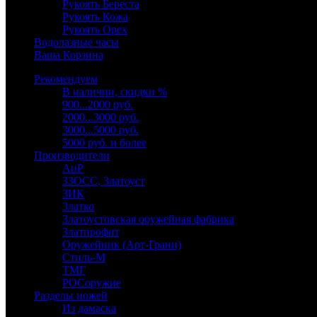
Рукоять Береста
Рукоять Кожа
Рукоять Орех
Водолазные часы
Ваша Корзина
Рекомендуем
В наличии, скидки %
900...2000 руб.
2000...3000 руб.
3000...5000 руб.
5000 руб. и более
Производители
АиР
ЗЗОСС, Златоуст
ЗИК
Златко
Златоустовская оружейная фабрика
Златпрофит
Оружейник (Арт-Грани)
Стиль-М
ТМГ
РОСоружие
Разделы ножей
Из дамаска