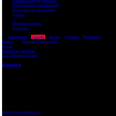
Производители (бренды)
Подарочные сертификаты
Партнёрская программа
Акции
История заказов
Рассылка
мы
Вконтакте
,
Акции
,
Видео
,
Отзывы
,
Контакты
Войти
или
зарегистрироваться
О нас
Оплата и доставка
Как оформить заказ?
Корзина
0
ПН-ПТ: 8:00-17:00 (МСК)
order@from-zlatoust.ru