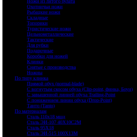
Ножи из литого булата
Охотничьи ножи
Рыбацкие ножи
Складные
Топорики
Туристические ножи
Цельнометаллические
Тактические
Для рубки
Подарочные
Коробки для ножей
Клинки
Снятые с производства
Ножны
По типу клинка
Прямой обух (normal-blade)
С вогнутым скосом обуха (Clip-point, финка, Боуи)
С завышенной линией обуха Trailing-Point
С понижением линии обуха (Drop-Point)
Танто (Tanto)
По материалам
Сталь 110х18 мшд
Сталь ЭИ-107 40Х10С2М
Сталь 95Х18
Сталь ЭИ-515 100Х13М