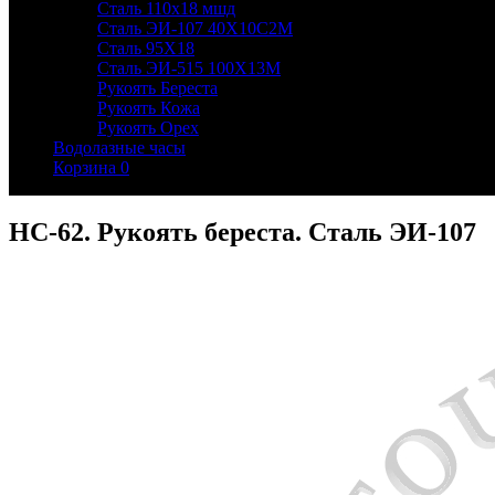
Сталь 110х18 мшд
Сталь ЭИ-107 40Х10С2М
Сталь 95Х18
Сталь ЭИ-515 100Х13М
Рукоять Береста
Рукоять Кожа
Рукоять Орех
Водолазные часы
Корзина
0
НС-62. Рукоять береста. Сталь ЭИ-107