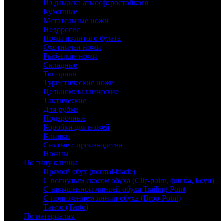
Из дамаска атмосферостойкого
Кухонные
Метательные ножи
Недорогие
Ножи из литого булата
Охотничьи ножи
Рыбацкие ножи
Складные
Топорики
Туристические ножи
Цельнометаллические
Тактические
Для рубки
Подарочные
Коробки для ножей
Клинки
Снятые с производства
Ножны
По типу клинка
Прямой обух (normal-blade)
С вогнутым скосом обуха (Clip-point, финка, Боуи)
С завышенной линией обуха Trailing-Point
С понижением линии обуха (Drop-Point)
Танто (Tanto)
По материалам