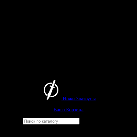
Ножи Златоуста
Интернет-магазин
Златоустовских ножей
Ваша Корзина
Найти
Например,
барс