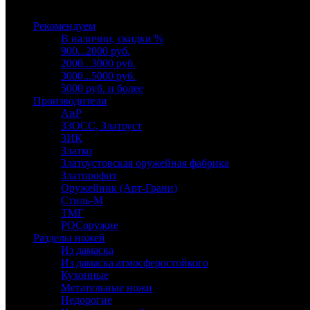
Выберите категорию
Рекомендуем
В наличии, скидки %
900...2000 руб.
2000...3000 руб.
3000...5000 руб.
5000 руб. и более
Производители
АиР
ЗЗОСС, Златоуст
ЗИК
Златко
Златоустовская оружейная фабрика
Златпрофит
Оружейник (Арт-Грани)
Стиль-М
ТМГ
РОСоружие
Разделы ножей
Из дамаска
Из дамаска атмосферостойкого
Кухонные
Метательные ножи
Недорогие