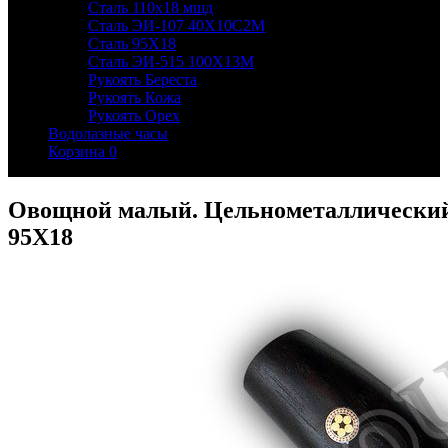
Сталь 110х18 мшд
Сталь ЭИ-107 40Х10С2М
Сталь 95Х18
Сталь ЭИ-515 100Х13М
Рукоять Береста
Рукоять Кожа
Рукоять Орех
Водолазные часы
Корзина
0
Овощной малый. Цельнометаллический.
95Х18