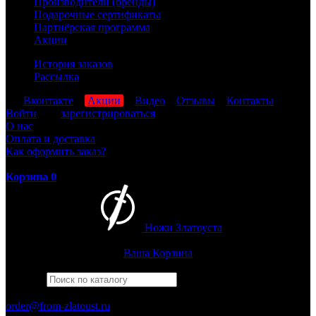
Производители (бренды)
Подарочные сертификаты
Партнёрская программа
Акции
История заказов
Рассылка
мы
Вконтакте
,
Акции
,
Видео
,
Отзывы
,
Контакты
Войти
или
зарегистрироваться
О нас
Оплата и доставка
Как оформить заказ?
Корзина
0
Ножи Златоуста
Интернет-магазин
Златоустовских ножей
Ваша Корзина
Найти
Например,
багира
ПН-ПТ: 8:00-17:00 (МСК)
order@from-zlatoust.ru