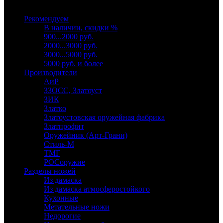
Выберите категорию
Рекомендуем
В наличии, скидки %
900...2000 руб.
2000...3000 руб.
3000...5000 руб.
5000 руб. и более
Производители
АиР
ЗЗОСС, Златоуст
ЗИК
Златко
Златоустовская оружейная фабрика
Златпрофит
Оружейник (Арт-Грани)
Стиль-М
ТМГ
РОСоружие
Разделы ножей
Из дамаска
Из дамаска атмосферостойкого
Кухонные
Метательные ножи
Недорогие