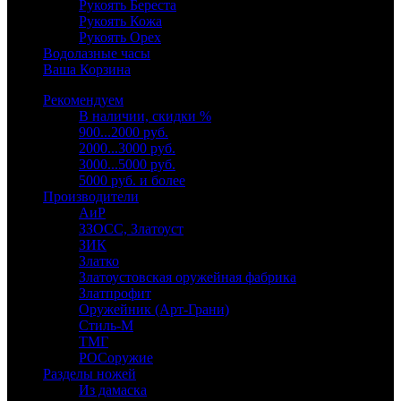
Рукоять Береста
Рукоять Кожа
Рукоять Орех
Водолазные часы
Ваша Корзина
Рекомендуем
В наличии, скидки %
900...2000 руб.
2000...3000 руб.
3000...5000 руб.
5000 руб. и более
Производители
АиР
ЗЗОСС, Златоуст
ЗИК
Златко
Златоустовская оружейная фабрика
Златпрофит
Оружейник (Арт-Грани)
Стиль-М
ТМГ
РОСоружие
Разделы ножей
Из дамаска