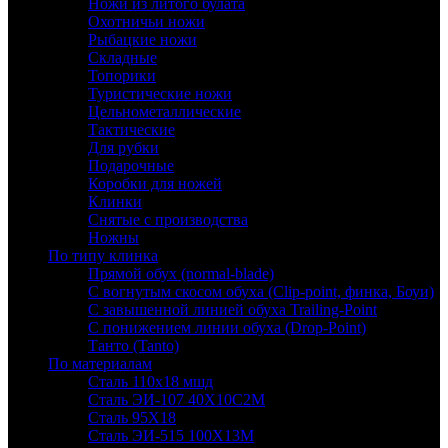
Ножи из литого булата
Охотничьи ножи
Рыбацкие ножи
Складные
Топорики
Туристические ножи
Цельнометаллические
Тактические
Для рубки
Подарочные
Коробки для ножей
Клинки
Снятые с производства
Ножны
По типу клинка
Прямой обух (normal-blade)
С вогнутым скосом обуха (Clip-point, финка, Боуи)
С завышенной линией обуха Trailing-Point
С понижением линии обуха (Drop-Point)
Танто (Tanto)
По материалам
Сталь 110х18 мшд
Сталь ЭИ-107 40Х10С2М
Сталь 95Х18
Сталь ЭИ-515 100Х13М