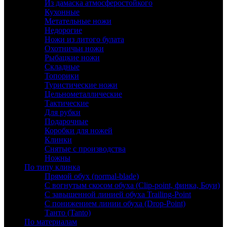
Из дамаска атмосферостойкого
Кухонные
Метательные ножи
Недорогие
Ножи из литого булата
Охотничьи ножи
Рыбацкие ножи
Складные
Топорики
Туристические ножи
Цельнометаллические
Тактические
Для рубки
Подарочные
Коробки для ножей
Клинки
Снятые с производства
Ножны
По типу клинка
Прямой обух (normal-blade)
С вогнутым скосом обуха (Clip-point, финка, Боуи)
С завышенной линией обуха Trailing-Point
С понижением линии обуха (Drop-Point)
Танто (Tanto)
По материалам