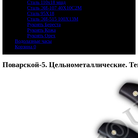
Сталь 110х18 мшд
Сталь ЭИ-107 40Х10С2М
Сталь 95Х18
Сталь ЭИ-515 100Х13М
Рукоять Береста
Рукоять Кожа
Рукоять Орех
Водолазные часы
Корзина
0
Поварской-5. Цельнометаллические. Те