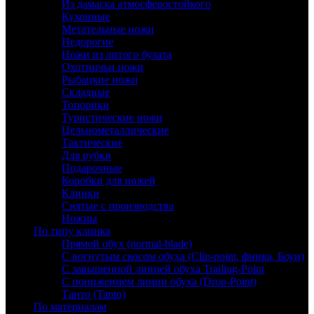
Из дамаска атмосферостойкого
Кухонные
Метательные ножи
Недорогие
Ножи из литого булата
Охотничьи ножи
Рыбацкие ножи
Складные
Топорики
Туристические ножи
Цельнометаллические
Тактические
Для рубки
Подарочные
Коробки для ножей
Клинки
Снятые с производства
Ножны
По типу клинка
Прямой обух (normal-blade)
С вогнутым скосом обуха (Clip-point, финка, Боуи)
С завышенной линией обуха Trailing-Point
С понижением линии обуха (Drop-Point)
Танто (Tanto)
По материалам