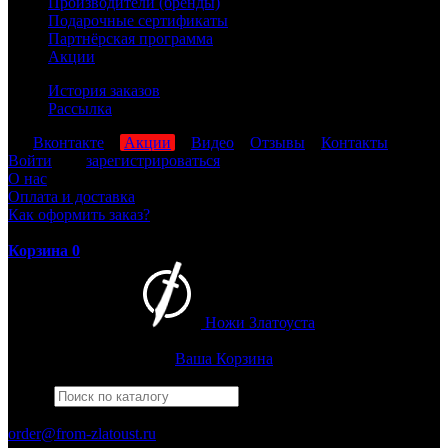
Производители (бренды)
Подарочные сертификаты
Партнёрская программа
Акции
История заказов
Рассылка
мы
Вконтакте
,
Акции
,
Видео
,
Отзывы
,
Контакты
Войти
или
зарегистрироваться
О нас
Оплата и доставка
Как оформить заказ?
Корзина
0
Ножи Златоуста
Интернет-магазин
Златоустовских ножей
Ваша Корзина
Найти
Например,
штрафбат
ПН-ПТ: 8:00-17:00 (МСК)
order@from-zlatoust.ru