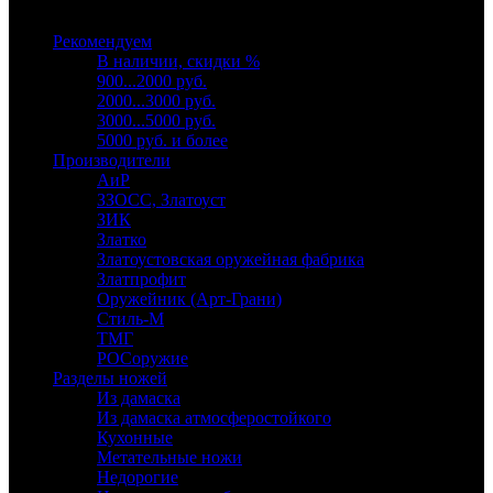
Выберите категорию
Рекомендуем
В наличии, скидки %
900...2000 руб.
2000...3000 руб.
3000...5000 руб.
5000 руб. и более
Производители
АиР
ЗЗОСС, Златоуст
ЗИК
Златко
Златоустовская оружейная фабрика
Златпрофит
Оружейник (Арт-Грани)
Стиль-М
ТМГ
РОСоружие
Разделы ножей
Из дамаска
Из дамаска атмосферостойкого
Кухонные
Метательные ножи
Недорогие