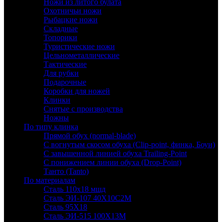
Ножи из литого булата
Охотничьи ножи
Рыбацкие ножи
Складные
Топорики
Туристические ножи
Цельнометаллические
Тактические
Для рубки
Подарочные
Коробки для ножей
Клинки
Снятые с производства
Ножны
По типу клинка
Прямой обух (normal-blade)
С вогнутым скосом обуха (Clip-point, финка, Боуи)
С завышенной линией обуха Trailing-Point
С понижением линии обуха (Drop-Point)
Танто (Tanto)
По материалам
Сталь 110х18 мшд
Сталь ЭИ-107 40Х10С2М
Сталь 95Х18
Сталь ЭИ-515 100Х13М