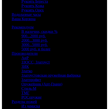
Рукоять Береста
Рукоять Кожа
Рукоять Орех
Водолазные часы
Ваша Корзина
Рекомендуем
В наличии, скидки %
900...2000 руб.
2000...3000 руб.
3000...5000 руб.
5000 руб. и более
Производители
АиР
ЗЗОСС, Златоуст
ЗИК
Златко
Златоустовская оружейная фабрика
Златпрофит
Оружейник (Арт-Грани)
Стиль-М
ТМГ
РОСоружие
Разделы ножей
Из дамаска