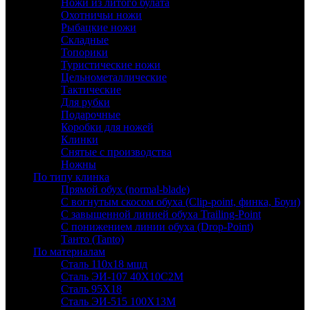
Ножи из литого булата
Охотничьи ножи
Рыбацкие ножи
Складные
Топорики
Туристические ножи
Цельнометаллические
Тактические
Для рубки
Подарочные
Коробки для ножей
Клинки
Снятые с производства
Ножны
По типу клинка
Прямой обух (normal-blade)
С вогнутым скосом обуха (Clip-point, финка, Боуи)
С завышенной линией обуха Trailing-Point
С понижением линии обуха (Drop-Point)
Танто (Tanto)
По материалам
Сталь 110х18 мшд
Сталь ЭИ-107 40Х10С2М
Сталь 95Х18
Сталь ЭИ-515 100Х13М