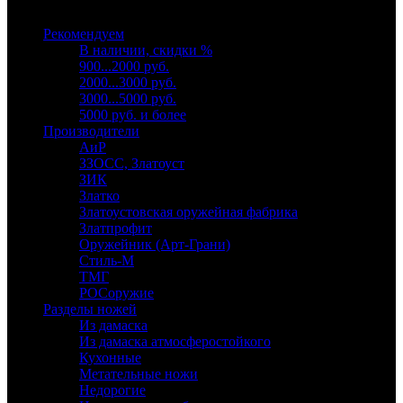
Выберите категорию
Рекомендуем
В наличии, скидки %
900...2000 руб.
2000...3000 руб.
3000...5000 руб.
5000 руб. и более
Производители
АиР
ЗЗОСС, Златоуст
ЗИК
Златко
Златоустовская оружейная фабрика
Златпрофит
Оружейник (Арт-Грани)
Стиль-М
ТМГ
РОСоружие
Разделы ножей
Из дамаска
Из дамаска атмосферостойкого
Кухонные
Метательные ножи
Недорогие