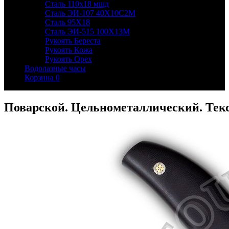
Сталь 110х18 мшд
Сталь ЭИ-107 40Х10С2М
Сталь 95Х18
Сталь ЭИ-515 100Х13М
Рукоять Береста
Рукоять Кожа
Рукоять Орех
Водолазные часы
Корзина
0
Поварской. Цельнометаллический. Текс