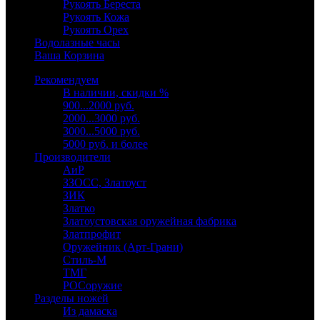
Рукоять Береста
Рукоять Кожа
Рукоять Орех
Водолазные часы
Ваша Корзина
Рекомендуем
В наличии, скидки %
900...2000 руб.
2000...3000 руб.
3000...5000 руб.
5000 руб. и более
Производители
АиР
ЗЗОСС, Златоуст
ЗИК
Златко
Златоустовская оружейная фабрика
Златпрофит
Оружейник (Арт-Грани)
Стиль-М
ТМГ
РОСоружие
Разделы ножей
Из дамаска