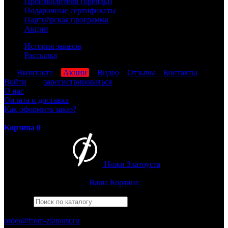
Производители (бренды)
Подарочные сертификаты
Партнёрская программа
Акции
История заказов
Рассылка
мы
Вконтакте
,
Акции
,
Видео
,
Отзывы
,
Контакты
Войти
или
зарегистрироваться
О нас
Оплата и доставка
Как оформить заказ?
Корзина
0
Ножи Златоуста
Интернет-магазин
Златоустовских ножей
Ваша Корзина
Найти
Например,
беркут
ПН-ПТ: 8:00-17:00 (МСК)
order@from-zlatoust.ru