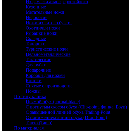
Из дамаска атмосферостойкого
Кухонные
Метательные ножи
Недорогие
Ножи из литого булата
Охотничьи ножи
Рыбацкие ножи
Складные
Топорики
Туристические ножи
Цельнометаллические
Тактические
Для рубки
Подарочные
Коробки для ножей
Клинки
Снятые с производства
Ножны
По типу клинка
Прямой обух (normal-blade)
С вогнутым скосом обуха (Clip-point, финка, Боуи)
С завышенной линией обуха Trailing-Point
С понижением линии обуха (Drop-Point)
Танто (Tanto)
По материалам