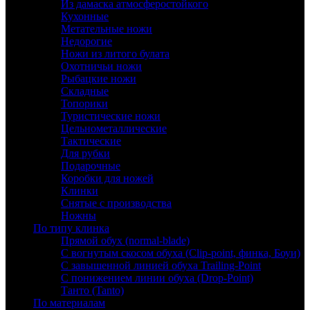
Из дамаска атмосферостойкого
Кухонные
Метательные ножи
Недорогие
Ножи из литого булата
Охотничьи ножи
Рыбацкие ножи
Складные
Топорики
Туристические ножи
Цельнометаллические
Тактические
Для рубки
Подарочные
Коробки для ножей
Клинки
Снятые с производства
Ножны
По типу клинка
Прямой обух (normal-blade)
С вогнутым скосом обуха (Clip-point, финка, Боуи)
С завышенной линией обуха Trailing-Point
С понижением линии обуха (Drop-Point)
Танто (Tanto)
По материалам