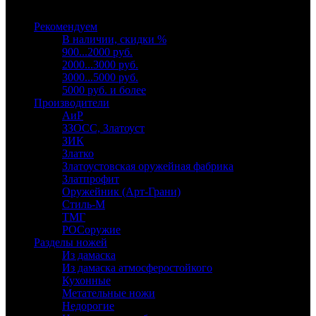
Выберите категорию
Рекомендуем
В наличии, скидки %
900...2000 руб.
2000...3000 руб.
3000...5000 руб.
5000 руб. и более
Производители
АиР
ЗЗОСС, Златоуст
ЗИК
Златко
Златоустовская оружейная фабрика
Златпрофит
Оружейник (Арт-Грани)
Стиль-М
ТМГ
РОСоружие
Разделы ножей
Из дамаска
Из дамаска атмосферостойкого
Кухонные
Метательные ножи
Недорогие