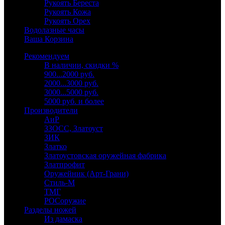
Рукоять Береста
Рукоять Кожа
Рукоять Орех
Водолазные часы
Ваша Корзина
Рекомендуем
В наличии, скидки %
900...2000 руб.
2000...3000 руб.
3000...5000 руб.
5000 руб. и более
Производители
АиР
ЗЗОСС, Златоуст
ЗИК
Златко
Златоустовская оружейная фабрика
Златпрофит
Оружейник (Арт-Грани)
Стиль-М
ТМГ
РОСоружие
Разделы ножей
Из дамаска