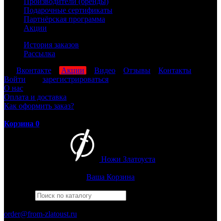
Производители (бренды)
Подарочные сертификаты
Партнёрская программа
Акции
История заказов
Рассылка
мы
Вконтакте
,
Акции
,
Видео
,
Отзывы
,
Контакты
Войти
или
зарегистрироваться
О нас
Оплата и доставка
Как оформить заказ?
Корзина
0
Ножи Златоуста
Интернет-магазин
Златоустовских ножей
Ваша Корзина
Найти
Например,
бекас
ПН-ПТ: 8:00-17:00 (МСК)
order@from-zlatoust.ru