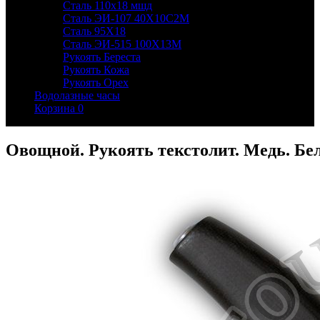
Сталь 110х18 мшд
Сталь ЭИ-107 40Х10С2М
Сталь 95Х18
Сталь ЭИ-515 100Х13М
Рукоять Береста
Рукоять Кожа
Рукоять Орех
Водолазные часы
Корзина
0
Овощной. Рукоять текстолит. Медь. Бе