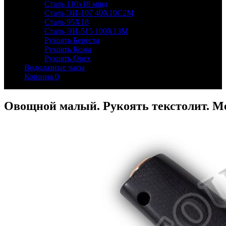
Сталь 110х18 мшд
Сталь ЭИ-107 40Х10С2М
Сталь 95Х18
Сталь ЭИ-515 100Х13М
Рукоять Береста
Рукоять Кожа
Рукоять Орех
Водолазные часы
Корзина
0
Овощной малый. Рукоять текстолит. Ме