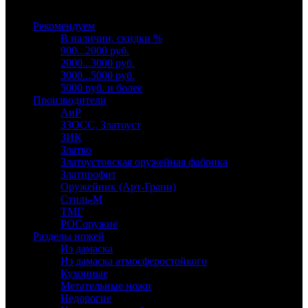
Выберите категорию
Рекомендуем
В наличии, скидки %
900...2000 руб.
2000...3000 руб.
3000...5000 руб.
5000 руб. и более
Производители
АиР
ЗЗОСС, Златоуст
ЗИК
Златко
Златоустовская оружейная фабрика
Златпрофит
Оружейник (Арт-Грани)
Стиль-М
ТМГ
РОСоружие
Разделы ножей
Из дамаска
Из дамаска атмосферостойкого
Кухонные
Метательные ножи
Недорогие