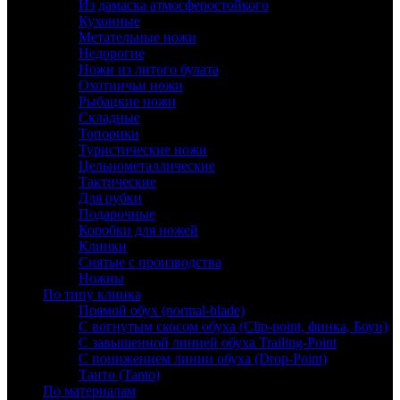
Из дамаска атмосферостойкого
Кухонные
Метательные ножи
Недорогие
Ножи из литого булата
Охотничьи ножи
Рыбацкие ножи
Складные
Топорики
Туристические ножи
Цельнометаллические
Тактические
Для рубки
Подарочные
Коробки для ножей
Клинки
Снятые с производства
Ножны
По типу клинка
Прямой обух (normal-blade)
С вогнутым скосом обуха (Clip-point, финка, Боуи)
С завышенной линией обуха Trailing-Point
С понижением линии обуха (Drop-Point)
Танто (Tanto)
По материалам