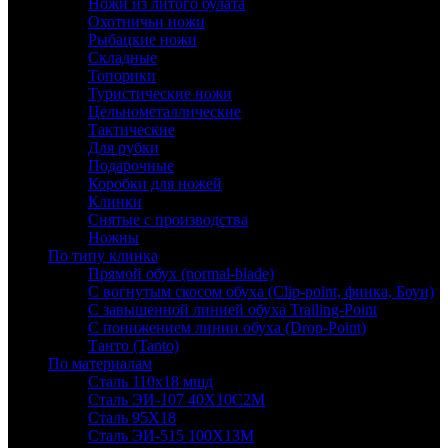
Ножи из литого булата
Охотничьи ножи
Рыбацкие ножи
Складные
Топорики
Туристические ножи
Цельнометаллические
Тактические
Для рубки
Подарочные
Коробки для ножей
Клинки
Снятые с производства
Ножны
По типу клинка
Прямой обух (normal-blade)
С вогнутым скосом обуха (Clip-point, финка, Боуи)
С завышенной линией обуха Trailing-Point
С понижением линии обуха (Drop-Point)
Танто (Tanto)
По материалам
Сталь 110х18 мшд
Сталь ЭИ-107 40Х10С2М
Сталь 95Х18
Сталь ЭИ-515 100Х13М