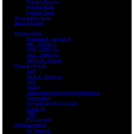
Рукоять Береста
Рукоять Кожа
Рукоять Орех
Водолазные часы
Ваша Корзина
Рекомендуем
В наличии, скидки %
900...2000 руб.
2000...3000 руб.
3000...5000 руб.
5000 руб. и более
Производители
АиР
ЗЗОСС, Златоуст
ЗИК
Златко
Златоустовская оружейная фабрика
Златпрофит
Оружейник (Арт-Грани)
Стиль-М
ТМГ
РОСоружие
Разделы ножей
Из дамаска