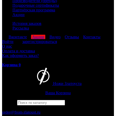
Производители (бренды)
Подарочные сертификаты
Партнёрская программа
Акции
История заказов
Рассылка
мы
Вконтакте
,
Акции
,
Видео
,
Отзывы
,
Контакты
Войти
или
зарегистрироваться
О нас
Оплата и доставка
Как оформить заказ?
Корзина
0
Ножи Златоуста
Интернет-магазин
Златоустовских ножей
Ваша Корзина
Найти
Например,
беркут
ПН-ПТ: 8:00-17:00 (МСК)
order@from-zlatoust.ru