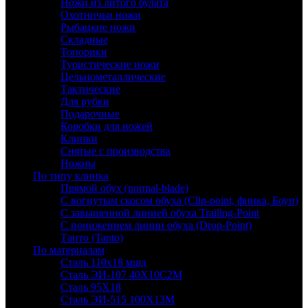
Ножи из литого булата
Охотничьи ножи
Рыбацкие ножи
Складные
Топорики
Туристические ножи
Цельнометаллические
Тактические
Для рубки
Подарочные
Коробки для ножей
Клинки
Снятые с производства
Ножны
По типу клинка
Прямой обух (normal-blade)
С вогнутым скосом обуха (Clip-point, финка, Боуи)
С завышенной линией обуха Trailing-Point
С понижением линии обуха (Drop-Point)
Танто (Tanto)
По материалам
Сталь 110х18 мшд
Сталь ЭИ-107 40Х10С2М
Сталь 95Х18
Сталь ЭИ-515 100Х13М