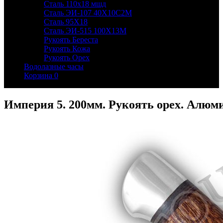
Сталь 110х18 мшд
Сталь ЭИ-107 40Х10С2М
Сталь 95Х18
Сталь ЭИ-515 100Х13М
Рукоять Береста
Рукоять Кожа
Рукоять Орех
Водолазные часы
Корзина
0
Империя 5. 200мм. Рукоять орех. Алюм