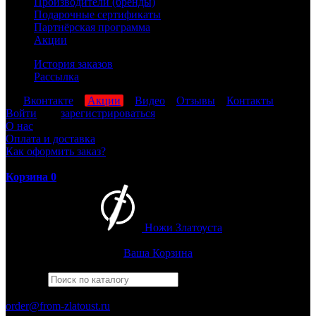
Производители (бренды)
Подарочные сертификаты
Партнёрская программа
Акции
История заказов
Рассылка
мы
Вконтакте
,
Акции
,
Видео
,
Отзывы
,
Контакты
Войти
или
зарегистрироваться
О нас
Оплата и доставка
Как оформить заказ?
Корзина
0
Ножи Златоуста
Интернет-магазин
Златоустовских ножей
Ваша Корзина
Найти
Например,
финка
ПН-ПТ: 8:00-17:00 (МСК)
order@from-zlatoust.ru