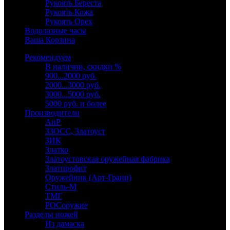
Рукоять Береста
Рукоять Кожа
Рукоять Орех
Водолазные часы
Ваша Корзина
Рекомендуем
В наличии, скидки %
900...2000 руб.
2000...3000 руб.
3000...5000 руб.
5000 руб. и более
Производители
АиР
ЗЗОСС, Златоуст
ЗИК
Златко
Златоустовская оружейная фабрика
Златпрофит
Оружейник (Арт-Грани)
Стиль-М
ТМГ
РОСоружие
Разделы ножей
Из дамаска