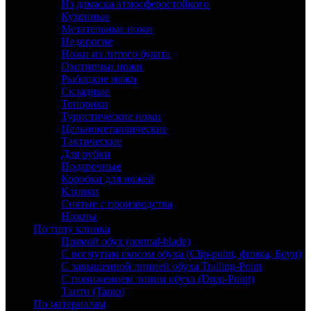
Из дамаска атмосферостойкого
Кухонные
Метательные ножи
Недорогие
Ножи из литого булата
Охотничьи ножи
Рыбацкие ножи
Складные
Топорики
Туристические ножи
Цельнометаллические
Тактические
Для рубки
Подарочные
Коробки для ножей
Клинки
Снятые с производства
Ножны
По типу клинка
Прямой обух (normal-blade)
С вогнутым скосом обуха (Clip-point, финка, Боуи)
С завышенной линией обуха Trailing-Point
С понижением линии обуха (Drop-Point)
Танто (Tanto)
По материалам