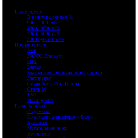
Выберите категорию
Рекомендуем
В наличии, скидки %
900...2000 руб.
2000...3000 руб.
3000...5000 руб.
5000 руб. и более
Производители
АиР
ЗЗОСС, Златоуст
ЗИК
Златко
Златоустовская оружейная фабрика
Златпрофит
Оружейник (Арт-Грани)
Стиль-М
ТМГ
РОСоружие
Разделы ножей
Из дамаска
Из дамаска атмосферостойкого
Кухонные
Метательные ножи
Недорогие