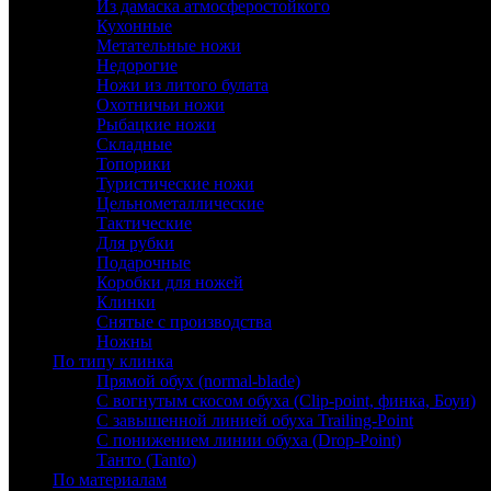
Из дамаска атмосферостойкого
Кухонные
Метательные ножи
Недорогие
Ножи из литого булата
Охотничьи ножи
Рыбацкие ножи
Складные
Топорики
Туристические ножи
Цельнометаллические
Тактические
Для рубки
Подарочные
Коробки для ножей
Клинки
Снятые с производства
Ножны
По типу клинка
Прямой обух (normal-blade)
С вогнутым скосом обуха (Clip-point, финка, Боуи)
С завышенной линией обуха Trailing-Point
С понижением линии обуха (Drop-Point)
Танто (Tanto)
По материалам