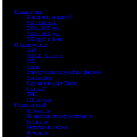
Выберите категорию
Рекомендуем
В наличии, скидки %
900...2000 руб.
2000...3000 руб.
3000...5000 руб.
5000 руб. и более
Производители
АиР
ЗЗОСС, Златоуст
ЗИК
Златко
Златоустовская оружейная фабрика
Златпрофит
Оружейник (Арт-Грани)
Стиль-М
ТМГ
РОСоружие
Разделы ножей
Из дамаска
Из дамаска атмосферостойкого
Кухонные
Метательные ножи
Недорогие