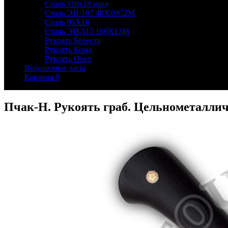
Сталь 110х18 мшд
Сталь ЭИ-107 40Х10С2М
Сталь 95Х18
Сталь ЭИ-515 100Х13М
Рукоять Береста
Рукоять Кожа
Рукоять Орех
Водолазные часы
Корзина
0
Пчак-Н. Рукоять граб. Цельнометалли