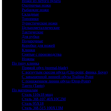
Ножи из литого булата
Охотничьи ножи
Рыбацкие ножи
Складные
Топорики
Туристические ножи
Цельнометаллические
Тактические
Для рубки
Подарочные
Коробки для ножей
Клинки
Снятые с производства
Ножны
По типу клинка
Прямой обух (normal-blade)
С вогнутым скосом обуха (Clip-point, финка, Боуи)
С завышенной линией обуха Trailing-Point
С понижением линии обуха (Drop-Point)
Танто (Tanto)
По материалам
Сталь 110х18 мшд
Сталь ЭИ-107 40Х10С2М
Сталь 95Х18
Сталь ЭИ-515 100Х13М