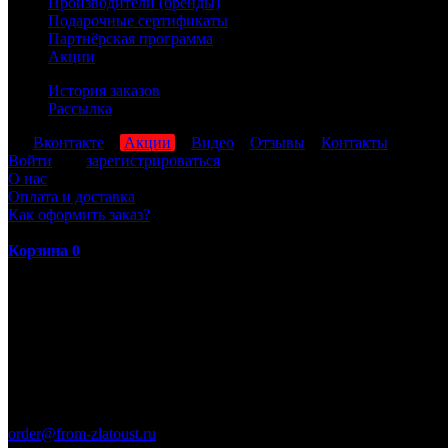
Производители (бренды)
Подарочные сертификаты
Партнёрская программа
Акции
История заказов
Рассылка
мы
Вконтакте
,
Акции
,
Видео
,
Отзывы
,
Контакты
Войти
или
зарегистрироваться
О нас
Оплата и доставка
Как оформить заказ?
Корзина
0
ПН-ПТ: 8:00-17:00 (МСК)
order@from-zlatoust.ru