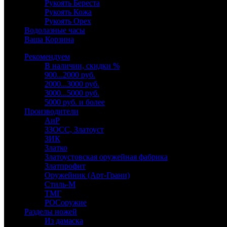
Рукоять Береста
Рукоять Кожа
Рукоять Орех
Водолазные часы
Ваша Корзина
Рекомендуем
В наличии, скидки %
900...2000 руб.
2000...3000 руб.
3000...5000 руб.
5000 руб. и более
Производители
АиР
ЗЗОСС, Златоуст
ЗИК
Златко
Златоустовская оружейная фабрика
Златпрофит
Оружейник (Арт-Грани)
Стиль-М
ТМГ
РОСоружие
Разделы ножей
Из дамаска