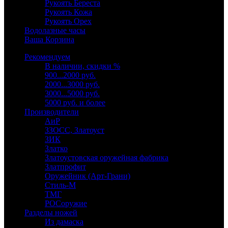
Рукоять Береста
Рукоять Кожа
Рукоять Орех
Водолазные часы
Ваша Корзина
Рекомендуем
В наличии, скидки %
900...2000 руб.
2000...3000 руб.
3000...5000 руб.
5000 руб. и более
Производители
АиР
ЗЗОСС, Златоуст
ЗИК
Златко
Златоустовская оружейная фабрика
Златпрофит
Оружейник (Арт-Грани)
Стиль-М
ТМГ
РОСоружие
Разделы ножей
Из дамаска