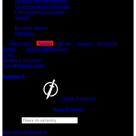
Производители (бренды)
Подарочные сертификаты
Партнёрская программа
Акции
История заказов
Рассылка
мы
Вконтакте
,
Акции
,
Видео
,
Отзывы
,
Контакты
Войти
или
зарегистрироваться
О нас
Оплата и доставка
Как оформить заказ?
Корзина
0
Ножи Златоуста
Интернет-магазин
Златоустовских ножей
Ваша Корзина
Найти
Например,
бекас
ПН-ПТ: 8:00-17:00 (МСК)
order@from-zlatoust.ru