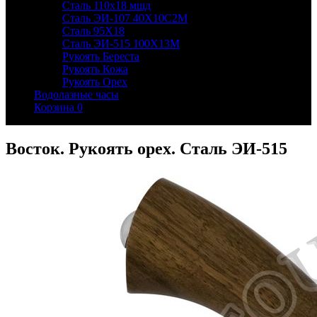
Сталь 110х18 мшд
Сталь ЭИ-107 40Х10С2М
Сталь 95Х18
Сталь ЭИ-515 100Х13М
Рукоять Береста
Рукоять Кожа
Рукоять Орех
Водолазные часы
Корзина
0
Восток. Рукоять орех. Сталь ЭИ-515