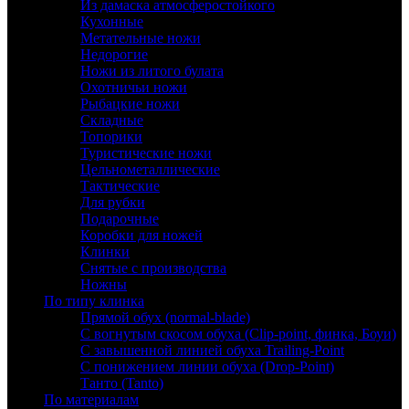
Из дамаска атмосферостойкого
Кухонные
Метательные ножи
Недорогие
Ножи из литого булата
Охотничьи ножи
Рыбацкие ножи
Складные
Топорики
Туристические ножи
Цельнометаллические
Тактические
Для рубки
Подарочные
Коробки для ножей
Клинки
Снятые с производства
Ножны
По типу клинка
Прямой обух (normal-blade)
С вогнутым скосом обуха (Clip-point, финка, Боуи)
С завышенной линией обуха Trailing-Point
С понижением линии обуха (Drop-Point)
Танто (Tanto)
По материалам