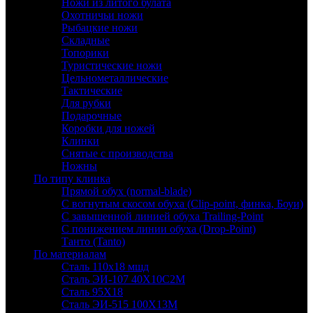
Ножи из литого булата
Охотничьи ножи
Рыбацкие ножи
Складные
Топорики
Туристические ножи
Цельнометаллические
Тактические
Для рубки
Подарочные
Коробки для ножей
Клинки
Снятые с производства
Ножны
По типу клинка
Прямой обух (normal-blade)
С вогнутым скосом обуха (Clip-point, финка, Боуи)
С завышенной линией обуха Trailing-Point
С понижением линии обуха (Drop-Point)
Танто (Tanto)
По материалам
Сталь 110х18 мшд
Сталь ЭИ-107 40Х10С2М
Сталь 95Х18
Сталь ЭИ-515 100Х13М