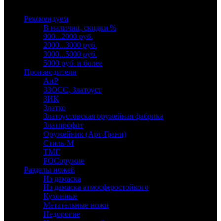
Выберите категорию
Рекомендуем
В наличии, скидки %
900...2000 руб.
2000...3000 руб.
3000...5000 руб.
5000 руб. и более
Производители
АиР
ЗЗОСС, Златоуст
ЗИК
Златко
Златоустовская оружейная фабрика
Златпрофит
Оружейник (Арт-Грани)
Стиль-М
ТМГ
РОСоружие
Разделы ножей
Из дамаска
Из дамаска атмосферостойкого
Кухонные
Метательные ножи
Недорогие