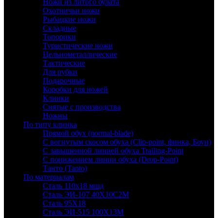
Ножи из литого булата
Охотничьи ножи
Рыбацкие ножи
Складные
Топорики
Туристические ножи
Цельнометаллические
Тактические
Для рубки
Подарочные
Коробки для ножей
Клинки
Снятые с производства
Ножны
По типу клинка
Прямой обух (normal-blade)
С вогнутым скосом обуха (Clip-point, финка, Боуи)
С завышенной линией обуха Trailing-Point
С понижением линии обуха (Drop-Point)
Танто (Tanto)
По материалам
Сталь 110х18 мшд
Сталь ЭИ-107 40Х10С2М
Сталь 95Х18
Сталь ЭИ-515 100Х13М