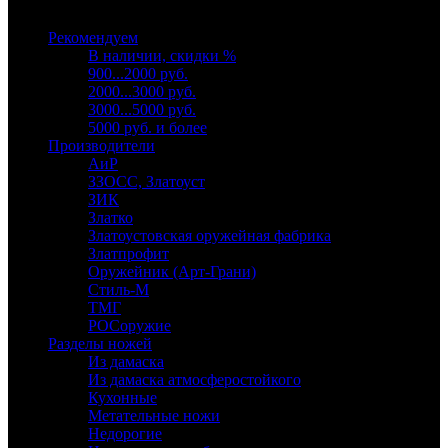
Выберите категорию
Рекомендуем
В наличии, скидки %
900...2000 руб.
2000...3000 руб.
3000...5000 руб.
5000 руб. и более
Производители
АиР
ЗЗОСС, Златоуст
ЗИК
Златко
Златоустовская оружейная фабрика
Златпрофит
Оружейник (Арт-Грани)
Стиль-М
ТМГ
РОСоружие
Разделы ножей
Из дамаска
Из дамаска атмосферостойкого
Кухонные
Метательные ножи
Недорогие