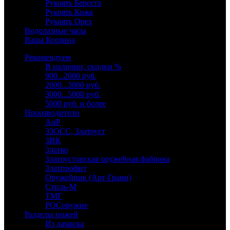
Рукоять Береста
Рукоять Кожа
Рукоять Орех
Водолазные часы
Ваша Корзина
Рекомендуем
В наличии, скидки %
900...2000 руб.
2000...3000 руб.
3000...5000 руб.
5000 руб. и более
Производители
АиР
ЗЗОСС, Златоуст
ЗИК
Златко
Златоустовская оружейная фабрика
Златпрофит
Оружейник (Арт-Грани)
Стиль-М
ТМГ
РОСоружие
Разделы ножей
Из дамаска