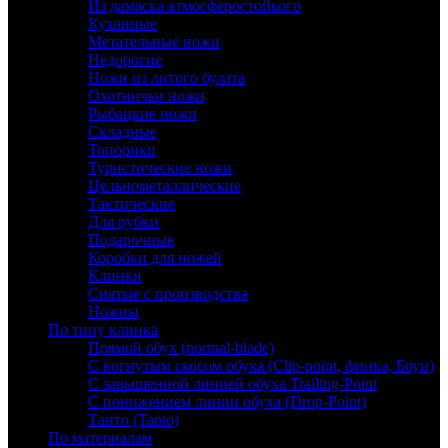
Из дамаска атмосферостойкого
Кухонные
Метательные ножи
Недорогие
Ножи из литого булата
Охотничьи ножи
Рыбацкие ножи
Складные
Топорики
Туристические ножи
Цельнометаллические
Тактические
Для рубки
Подарочные
Коробки для ножей
Клинки
Снятые с производства
Ножны
По типу клинка
Прямой обух (normal-blade)
С вогнутым скосом обуха (Clip-point, финка, Боуи)
С завышенной линией обуха Trailing-Point
С понижением линии обуха (Drop-Point)
Танто (Tanto)
По материалам