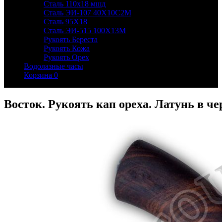
Сталь 110х18 мшд
Сталь ЭИ-107 40Х10С2М
Сталь 95Х18
Сталь ЭИ-515 100Х13М
Рукоять Береста
Рукоять Кожа
Рукоять Орех
Водолазные часы
Корзина
0
Восток. Рукоять кап ореха. Латунь в ч