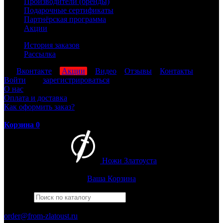
Производители (бренды)
Подарочные сертификаты
Партнёрская программа
Акции
История заказов
Рассылка
мы
Вконтакте
,
Акции
,
Видео
,
Отзывы
,
Контакты
Войти
или
зарегистрироваться
О нас
Оплата и доставка
Как оформить заказ?
Корзина
0
Ножи Златоуста
Интернет-магазин
Златоустовских ножей
Ваша Корзина
Найти
Например,
финка
ПН-ПТ: 8:00-17:00 (МСК)
order@from-zlatoust.ru