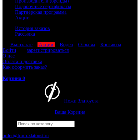
Производители (бренды)
Подарочные сертификаты
Партнёрская программа
Акции
История заказов
Рассылка
мы
Вконтакте
,
Акции
,
Видео
,
Отзывы
,
Контакты
Войти
или
зарегистрироваться
О нас
Оплата и доставка
Как оформить заказ?
Корзина
0
Ножи Златоуста
Интернет-магазин
Златоустовских ножей
Ваша Корзина
Найти
Например,
штрафбат
ПН-ПТ: 8:00-17:00 (МСК)
order@from-zlatoust.ru