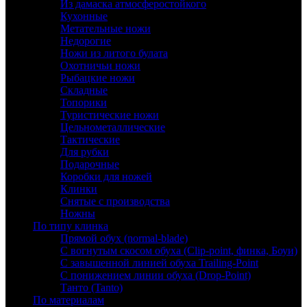
Из дамаска атмосферостойкого
Кухонные
Метательные ножи
Недорогие
Ножи из литого булата
Охотничьи ножи
Рыбацкие ножи
Складные
Топорики
Туристические ножи
Цельнометаллические
Тактические
Для рубки
Подарочные
Коробки для ножей
Клинки
Снятые с производства
Ножны
По типу клинка
Прямой обух (normal-blade)
С вогнутым скосом обуха (Clip-point, финка, Боуи)
С завышенной линией обуха Trailing-Point
С понижением линии обуха (Drop-Point)
Танто (Tanto)
По материалам