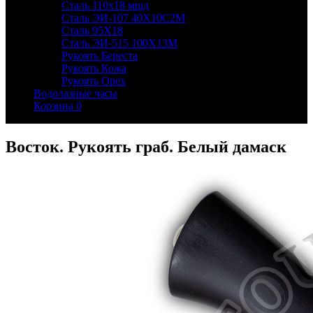
Сталь 110х18 мшд
Сталь ЭИ-107 40Х10С2М
Сталь 95Х18
Сталь ЭИ-515 100Х13М
Рукоять Береста
Рукоять Кожа
Рукоять Орех
Водолазные часы
Корзина
0
Восток. Рукоять граб. Белый дамаск