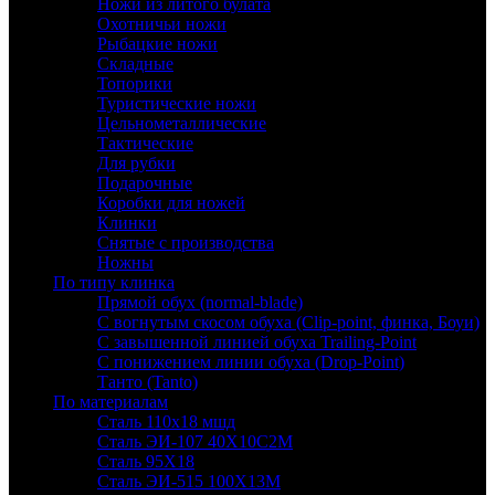
Ножи из литого булата
Охотничьи ножи
Рыбацкие ножи
Складные
Топорики
Туристические ножи
Цельнометаллические
Тактические
Для рубки
Подарочные
Коробки для ножей
Клинки
Снятые с производства
Ножны
По типу клинка
Прямой обух (normal-blade)
С вогнутым скосом обуха (Clip-point, финка, Боуи)
С завышенной линией обуха Trailing-Point
С понижением линии обуха (Drop-Point)
Танто (Tanto)
По материалам
Сталь 110х18 мшд
Сталь ЭИ-107 40Х10С2М
Сталь 95Х18
Сталь ЭИ-515 100Х13М