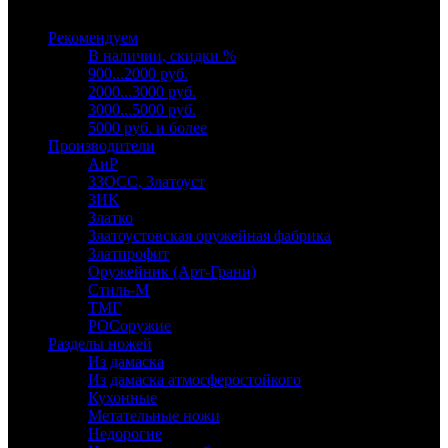
Выберите категорию
Рекомендуем
В наличии, скидки %
900...2000 руб.
2000...3000 руб.
3000...5000 руб.
5000 руб. и более
Производители
АиР
ЗЗОСС, Златоуст
ЗИК
Златко
Златоустовская оружейная фабрика
Златпрофит
Оружейник (Арт-Грани)
Стиль-М
ТМГ
РОСоружие
Разделы ножей
Из дамаска
Из дамаска атмосферостойкого
Кухонные
Метательные ножи
Недорогие